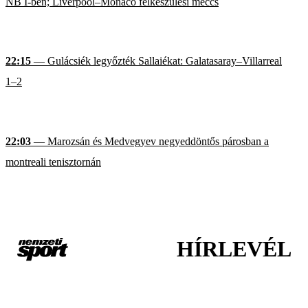
NB I-ben; Liverpool–Monaco felkészülési meccs
22:15
— Gulácsiék legyőzték Sallaiékat: Galatasaray–Villarreal
1–2
22:03
— Marozsán és Medvegyev negyeddöntős párosban a
montreali tenisztornán
HÍRLEVÉL