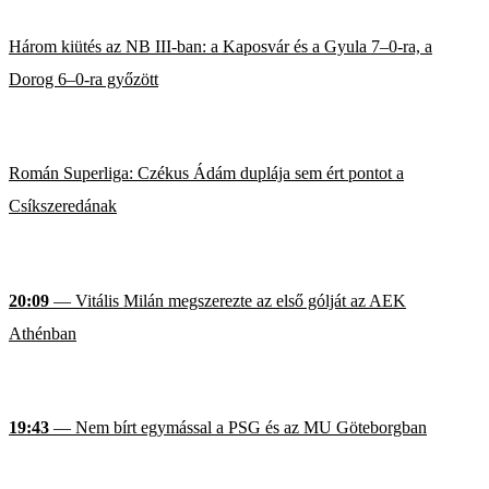
Három kiütés az NB III-ban: a Kaposvár és a Gyula 7–0-ra, a
Dorog 6–0-ra győzött
Román Superliga: Czékus Ádám duplája sem ért pontot a
Csíkszeredának
20:09
— Vitális Milán megszerezte az első gólját az AEK
Athénban
19:43
— Nem bírt egymással a PSG és az MU Göteborgban