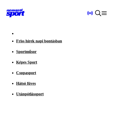
Friss hírek napi bontásban
Sportműsor
Képes Sport
Csupasport
Hátsó füves
Utánpótlássport