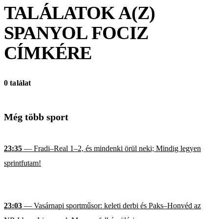
TALÁLATOK A(Z)
SPANYOL FOCIZ
CÍMKÉRE
0 találat
Még több sport
23:35
— Fradi–Real 1–2, és mindenki örül neki; Mindig legyen
sprintfutam!
23:03
— Vasárnapi sportműsor: keleti derbi és Paks–Honvéd az