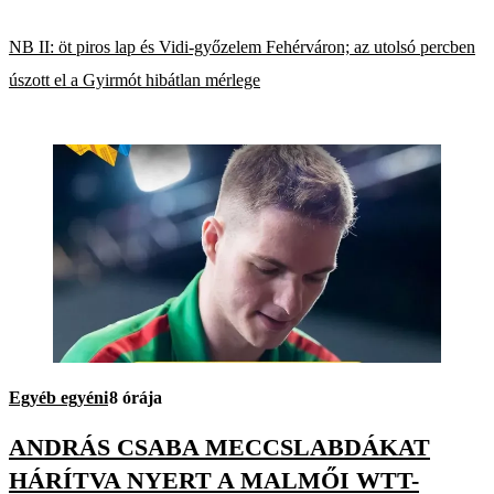
NB II: öt piros lap és Vidi-győzelem Fehérváron; az utolsó percben
úszott el a Gyirmót hibátlan mérlege
Egyéb egyéni
8 órája
ANDRÁS CSABA MECCSLABDÁKAT
HÁRÍTVA NYERT A MALMŐI WTT-