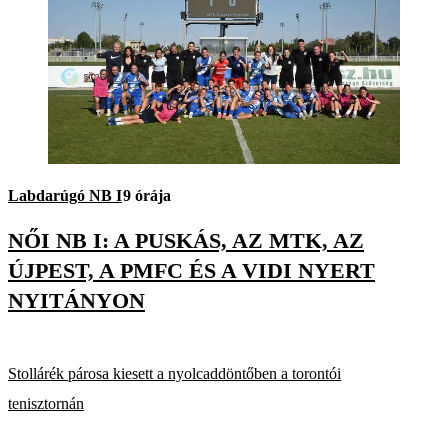
Labdarúgó NB I
9 órája
NŐI NB I: A PUSKÁS, AZ MTK, AZ
ÚJPEST, A PMFC ÉS A VIDI NYERT
NYITÁNYON
Stollárék párosa kiesett a nyolcaddöntőben a torontói
tenisztornán