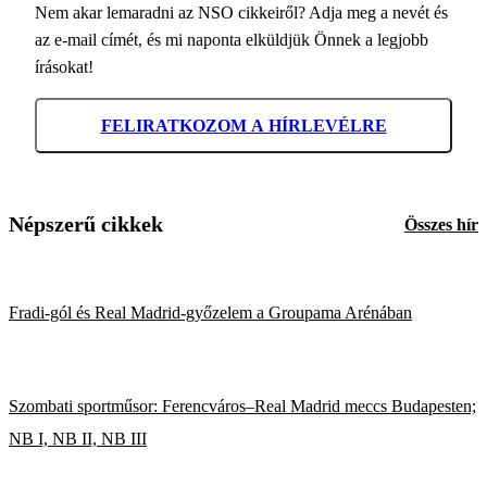
Nem akar lemaradni az NSO cikkeiről? Adja meg a nevét és
az e-mail címét, és mi naponta elküldjük Önnek a legjobb
írásokat!
FELIRATKOZOM A HÍRLEVÉLRE
Népszerű cikkek
Összes hír
Fradi-gól és Real Madrid-győzelem a Groupama Arénában
Szombati sportműsor: Ferencváros–Real Madrid meccs Budapesten;
NB I, NB II, NB III