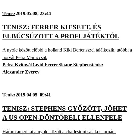
Tenisz
2019.05.08. 23:44
TENISZ: FERRER KIESETT, ÉS
ELBÚCSÚZOTT A PROFI JÁTÉKTÓL
A nyolc között előbbi a holland Kiki Bertensszel találkozik, utóbbi a
horvát Petra Marticcsal.
Petra Kvitová
David Ferrer
Sloane Stephens
tenisz
Alexander Zverev
Tenisz
2019.04.05. 09:41
TENISZ: STEPHENS GYŐZÖTT, JÖHET
A US OPEN-DÖNTŐBELI ELLENFELE
Három amerikai a nyolc között a charlestoni salakos tornán.