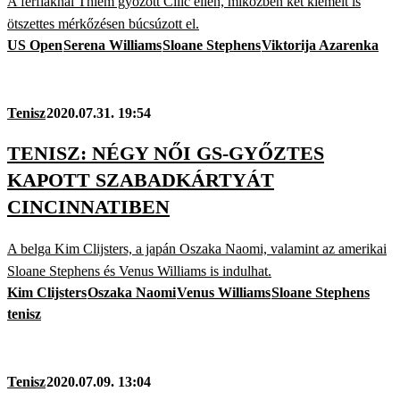
A férfiaknál Thiem győzött Cilic ellen, miközben két kiemelt is
ötszettes mérkőzésen búcsúzott el.
US Open
Serena Williams
Sloane Stephens
Viktorija Azarenka
Tenisz
2020.07.31. 19:54
TENISZ: NÉGY NŐI GS-GYŐZTES
KAPOTT SZABADKÁRTYÁT
CINCINNATIBEN
A belga Kim Clijsters, a japán Oszaka Naomi, valamint az amerikai
Sloane Stephens és Venus Williams is indulhat.
Kim Clijsters
Oszaka Naomi
Venus Williams
Sloane Stephens
tenisz
Tenisz
2020.07.09. 13:04