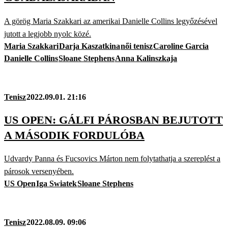
A görög Maria Szakkari az amerikai Danielle Collins legyőzésével
jutott a legjobb nyolc közé.
Maria Szakkari
Darja Kaszatkina
női tenisz
Caroline Garcia
Danielle Collins
Sloane Stephens
Anna Kalinszkaja
Tenisz
2022.09.01. 21:16
US OPEN: GÁLFI PÁROSBAN BEJUTOTT
A MÁSODIK FORDULÓBA
Udvardy Panna és Fucsovics Márton nem folytathatja a szereplést a
párosok versenyében.
US Open
Iga Swiatek
Sloane Stephens
Tenisz
2022.08.09. 09:06