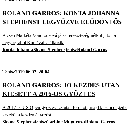
ROLAND GARROS: KONTA JOHANNA
STEPHENST LEGYŐZVE ELŐDÖNTŐS
A cseh Markéta Vondrousová játszmaveszteség nélkül jutott a
négybe, ahol Kontával találkozik.
Konta Johanna
Sloane Stephens
tenisz
Roland Garros
Tenisz
2019.06.02. 20:04
ROLAND GARROS: JÓ KEZDÉS UTÁN
KIESETT A 2016-OS GYŐZTES
A 2017-es US Open-győztes 1:3 után fordított, majd ki sem engedte
kezéből a kezdeményezést.
Sloane Stephens
tenisz
Garbine Muguruza
Roland Garros