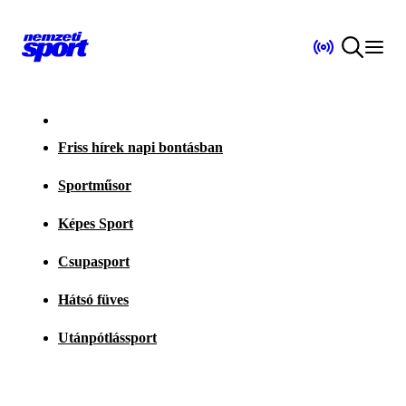
Friss hírek napi bontásban
Sportműsor
Képes Sport
Csupasport
Hátsó füves
Utánpótlássport