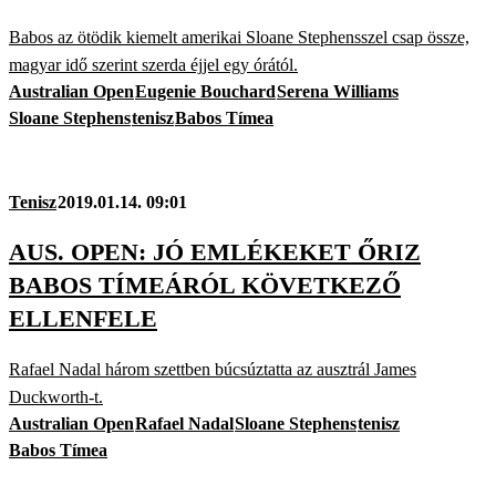
Babos az ötödik kiemelt amerikai Sloane Stephensszel csap össze,
magyar idő szerint szerda éjjel egy órától.
Australian Open
Eugenie Bouchard
Serena Williams
Sloane Stephens
tenisz
Babos Tímea
Tenisz
2019.01.14. 09:01
AUS. OPEN: JÓ EMLÉKEKET ŐRIZ
BABOS TÍMEÁRÓL KÖVETKEZŐ
ELLENFELE
Rafael Nadal három szettben búcsúztatta az ausztrál James
Duckworth-t.
Australian Open
Rafael Nadal
Sloane Stephens
tenisz
Babos Tímea