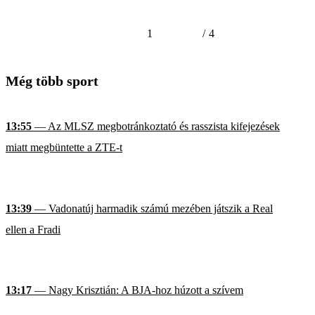
1
/
4
Még több sport
13:55
— Az MLSZ megbotránkoztató és rasszista kifejezések
miatt megbüntette a ZTE-t
13:39
— Vadonatúj harmadik számú mezében játszik a Real
ellen a Fradi
13:17
— Nagy Krisztián: A BJA-hoz húzott a szívem