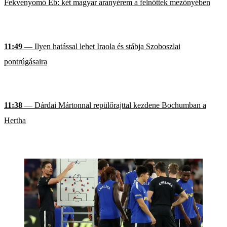
Fekvenyomó Eb: két magyar aranyérem a felnőttek mezőnyében
11:49
— Ilyen hatással lehet Iraola és stábja Szoboszlai
pontrúgásaira
11:38
— Dárdai Mártonnal repülőrajttal kezdene Bochumban a
Hertha