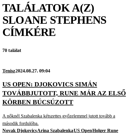
TALÁLATOK A(Z)
SLOANE STEPHENS
CÍMKÉRE
70 találat
Tenisz
2024.08.27. 09:04
US OPEN: DJOKOVICS SIMÁN
TOVÁBBJUTOTT, RUNE MÁR AZ ELSŐ
KÖRBEN BÚCSÚZOTT
A nőknél Szabalenka kétszettes győzelemmel jutott tovább a
második fordulóba.
Novak Djokovics
Arina Szabalenka
US Open
Holger Rune