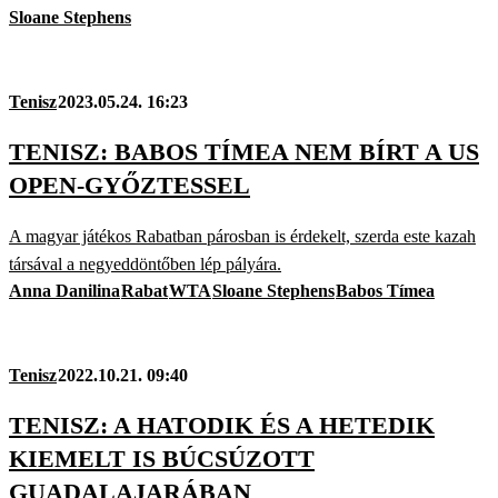
Sloane Stephens
Tenisz
2023.05.24. 16:23
TENISZ: BABOS TÍMEA NEM BÍRT A US
OPEN-GYŐZTESSEL
A magyar játékos Rabatban párosban is érdekelt, szerda este kazah
társával a negyeddöntőben lép pályára.
Anna Danilina
Rabat
WTA
Sloane Stephens
Babos Tímea
Tenisz
2022.10.21. 09:40
TENISZ: A HATODIK ÉS A HETEDIK
KIEMELT IS BÚCSÚZOTT
GUADALAJARÁBAN