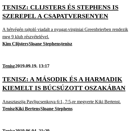
TENISZ: CLIJSTERS ÉS STEPHENS IS
SZEREPEL A CSAPATVERSENYEN
A hétvégén rajtoló viadalt a nyugat-virginiai Greenbrierben rendezik
meg 9 klub részvételével.
Kim Clijsters
Sloane Stephens
tenisz
Tenisz
2019.09.19. 13:17
TENISZ: A MÁSODIK ÉS A HARMADIK
KIEMELT IS BÚCSÚZOTT OSZAKÁBAN
Anasztaszija Pavljucsenkova 6:1, 7:5-re megverte Kiki Bertenst.
Tenisz
Kiki Bertens
Sloane Stephens
Tenisz
2019.06.04. 21:29