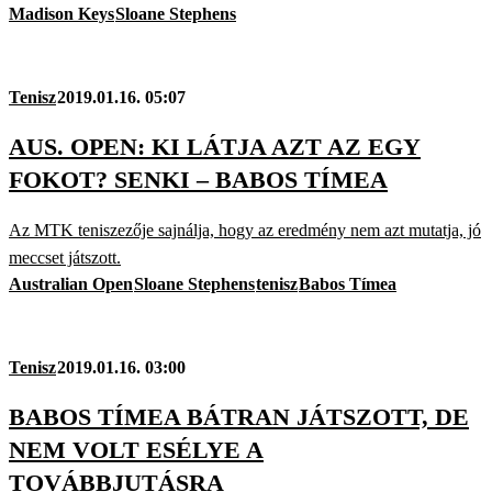
Madison Keys
Sloane Stephens
Tenisz
2019.01.16. 05:07
AUS. OPEN: KI LÁTJA AZT AZ EGY
FOKOT? SENKI – BABOS TÍMEA
Az MTK teniszezője sajnálja, hogy az eredmény nem azt mutatja, jó
meccset játszott.
Australian Open
Sloane Stephens
tenisz
Babos Tímea
Tenisz
2019.01.16. 03:00
BABOS TÍMEA BÁTRAN JÁTSZOTT, DE
NEM VOLT ESÉLYE A
TOVÁBBJUTÁSRA