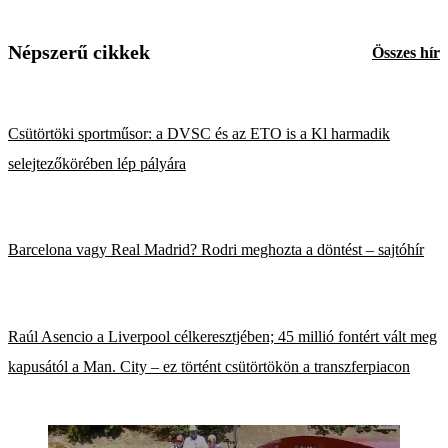
Népszerű cikkek
Összes hír
Csütörtöki sportműsor: a DVSC és az ETO is a Kl harmadik
selejtezőkörében lép pályára
Barcelona vagy Real Madrid? Rodri meghozta a döntést – sajtóhír
Raúl Asencio a Liverpool célkeresztjében; 45 millió fontért vált meg
kapusától a Man. City – ez történt csütörtökön a transzferpiacon