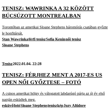
TENISZ: WAWRINKA A 32 KÖZÖTT
BÚCSÚZOTT MONTREALBAN
Torontóban az amerikai Sloane Stephens háromórás csatában győzte
le honfitársát.
Stan Wawrinka
férfi tenisz
Sofia Kenin
női tenisz
Sloane Stephens
Tenisz
2022.01.04. 22:28
TENISZ: FÉRJHEZ MENT A 2017-ES US
OPEN NŐI GYŐZTESE – FOTÓ
A csinos amerikai hölgy és válogatott labdarúgó párja az új év első
napján esküdtek meg.
esküvő
fotó
Sloane Stephens
tenisz
kép
Jozy Altidore