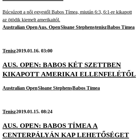
Búcsúzott a női egyestől Babos Tímea, miután 6:3, 6:1-re kikapott
az ötödik kiemelt amerikaitól.
Australian Open
Aus. Open
Sloane Stephens
tenisz
Babos Tímea
Tenisz
2019.01.16. 03:00
AUS. OPEN: BABOS KÉT SZETTBEN
KIKAPOTT AMERIKAI ELLENFELÉTŐL
Australian Open
Sloane Stephens
Babos Tímea
Tenisz
2019.01.15. 08:24
AUS. OPEN: BABOS TÍMEA A
CENTERPÁLYÁN KAP LEHETŐSÉGET