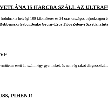
ZVETLÁNA IS HARCBA SZÁLL AZ ULTRA
indulnak a hétvégi 100 kilométeres és 24 órás országos bajnokságon és
Rebbenszki Gábor
Benke György
Erős Tibor
Zétényi Szvetlana
fut
YVE
műtéten esett át, szült négy gyermeket, és nemrég rákot diagnosztizált
USS, PIHENJ!