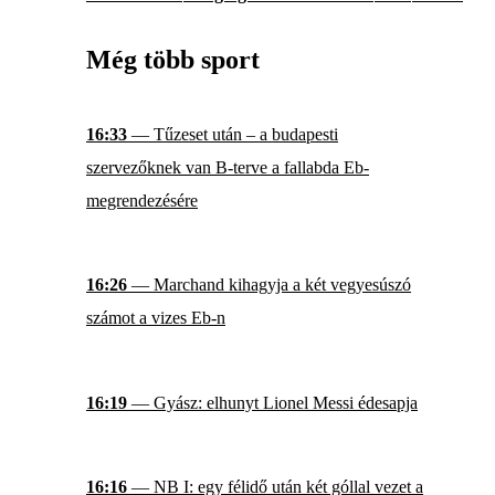
Még több sport
16:33
— Tűzeset után – a budapesti
szervezőknek van B-terve a fallabda Eb-
megrendezésére
16:26
— Marchand kihagyja a két vegyesúszó
számot a vizes Eb-n
16:19
— Gyász: elhunyt Lionel Messi édesapja
16:16
— NB I: egy félidő után két góllal vezet a