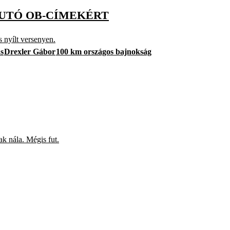
FUTÓ OB-CÍMEKÉRT
 nyílt versenyen.
ás
Drexler Gábor
100 km országos bajnokság
ak nála. Mégis fut.