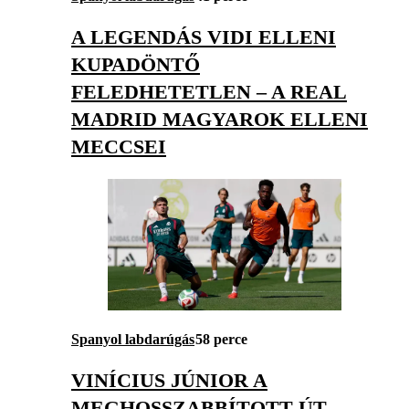
A LEGENDÁS VIDI ELLENI
KUPADÖNTŐ
FELEDHETETLEN – A REAL
MADRID MAGYAROK ELLENI
MECCSEI
Spanyol labdarúgás
58 perce
VINÍCIUS JÚNIOR A
MEGHOSSZABBÍTOTT ÚT