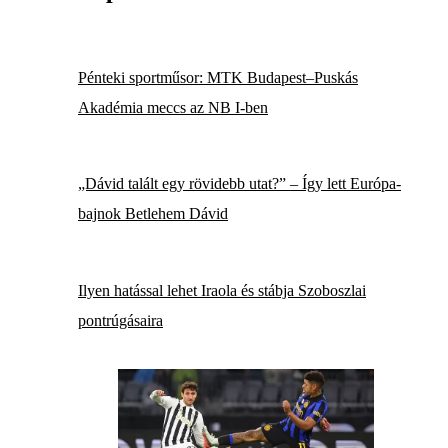
Pénteki sportműsor: MTK Budapest–Puskás
Akadémia meccs az NB I-ben
„Dávid talált egy rövidebb utat?” – Így lett Európa-
bajnok Betlehem Dávid
Ilyen hatással lehet Iraola és stábja Szoboszlai
pontrúgásaira