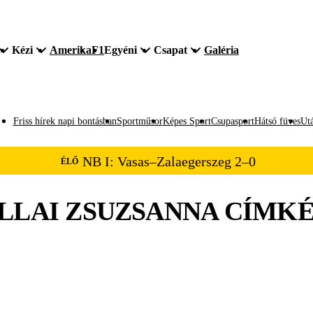
Kézi
Amerika
F1
Egyéni
Csapat
Galéria
Friss hírek napi bontásban
Sportműsor
Képes Sport
Csupasport
Hátsó füves
Utá
NB I: Vasas–Zalaegerszeg 2–0
ÉLŐ
LLAI ZSUZSANNA
CÍMKÉ