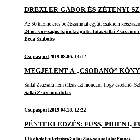
DREXLER GÁBOR ÉS ZÉTÉNYI S
Az 50 kilométeres betétszámmal együtt csaknem kétszázan 
24 órás országos bajnokság
ultrafutás
Sallai Zsuzsanna
Beda Szabolcs
Csupasport
2019.08.06. 13:12
MEGJELENT A „CSODANŐ” KÖN
Sallai Zsuzsára nem túlzás azt mondani, hogy csodanő. Szív
Sallai Zsuzsanna
futás
Csupasport
2019.04.18. 12:22
PÉNTEKI EDZÉS: FUSS, PIHENJ, F
Ultrabalaton
betegség
Sallai Zsuzsanna
futás
Pomáz