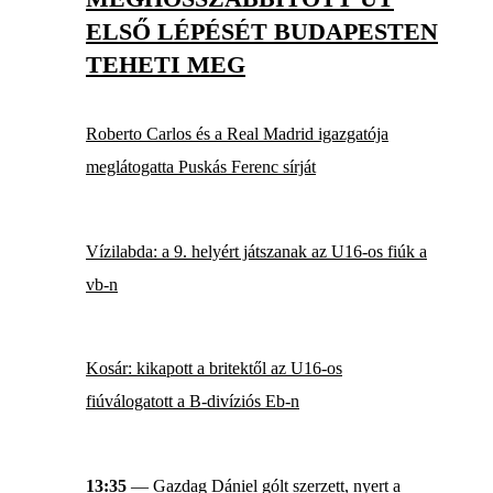
ELSŐ LÉPÉSÉT BUDAPESTEN
TEHETI MEG
Roberto Carlos és a Real Madrid igazgatója
meglátogatta Puskás Ferenc sírját
Vízilabda: a 9. helyért játszanak az U16-os fiúk a
vb-n
Kosár: kikapott a britektől az U16-os
fiúválogatott a B-divíziós Eb-n
13:35
— Gazdag Dániel gólt szerzett, nyert a