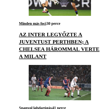
Minden más foci
30 perce
AZ INTER LEGYŐZTE A
JUVENTUST PERTHBEN; A
CHELSEA HÁROMMAL VERTE
A MILANT
Spanyol labdarúgás
41 perce