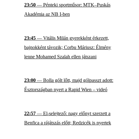
23:50
— Pénteki sportműsor: MTK–Puskás
Akadémia az NB I-ben
23:45
— Vitális Milán gyerekként érkezett,
bajnokként távozik; Corbu Máriusz: Élmény
lenne Mohamed Szalah ellen játszani
23:00
— Bolla gólt lőtt, majd gólpasszt adott:
Észtországban nyert a Rapid Wien – videó
22:57
— El-selejtező: nagy előnyt szerzett a
Benfica a rájátszás előtt; Redzicék is nyertek