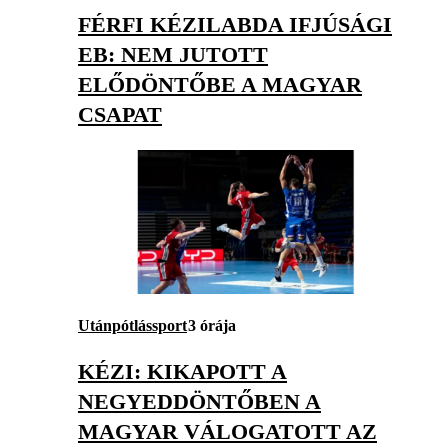
FÉRFI KÉZILABDA IFJÚSÁGI
EB: NEM JUTOTT
ELŐDÖNTŐBE A MAGYAR
CSAPAT
Utánpótlássport
3 órája
KÉZI: KIKAPOTT A
NEGYEDDÖNTŐBEN A
MAGYAR VÁLOGATOTT AZ