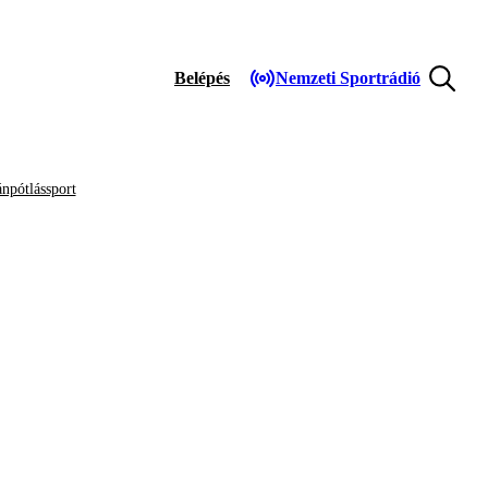
Belépés
Nemzeti Sportrádió
npótlássport