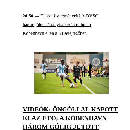
20:50
— Elúsztak a remények? A DVSC
háromgólos hátrányba került otthon a
Köbenhavn ellen a Kl-selejtezőben
VIDEÓK: ÖNGÓLLAL KAPOTT
KI AZ ETO; A KÖBENHAVN
HÁROM GÓLIG JUTOTT