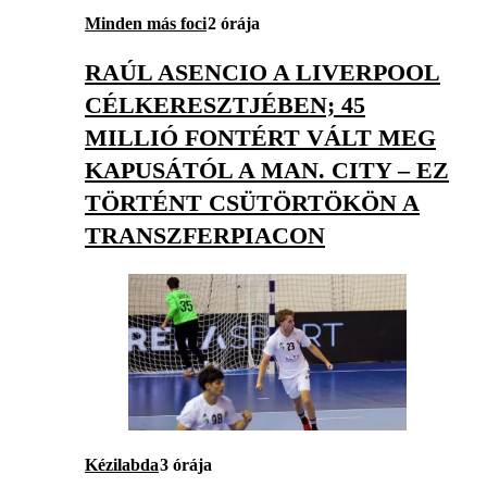
Minden más foci
2 órája
RAÚL ASENCIO A LIVERPOOL
CÉLKERESZTJÉBEN; 45
MILLIÓ FONTÉRT VÁLT MEG
KAPUSÁTÓL A MAN. CITY – EZ
TÖRTÉNT CSÜTÖRTÖKÖN A
TRANSZFERPIACON
Kézilabda
3 órája