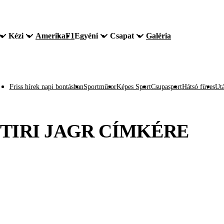
Kézi
Amerika
F1
Egyéni
Csapat
Galéria
Friss hírek napi bontásban
Sportműsor
Képes Sport
Csupasport
Hátsó füves
Utá
TIRI JAGR
CÍMKÉRE