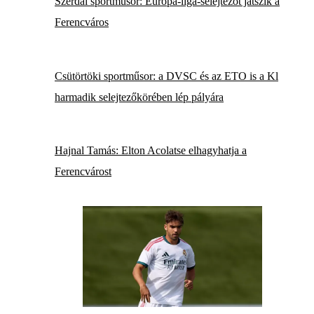
Szerdai sportműsor: Európa-liga-selejtezőt játszik a
Ferencváros
Csütörtöki sportműsor: a DVSC és az ETO is a Kl
harmadik selejtezőkörében lép pályára
Hajnal Tamás: Elton Acolatse elhagyhatja a
Ferencvárost