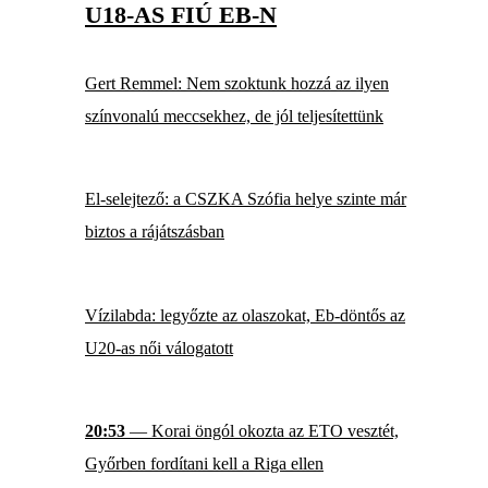
U18-AS FIÚ EB-N
Gert Remmel: Nem szoktunk hozzá az ilyen
színvonalú meccsekhez, de jól teljesítettünk
El-selejtező: a CSZKA Szófia helye szinte már
biztos a rájátszásban
Vízilabda: legyőzte az olaszokat, Eb-döntős az
U20-as női válogatott
20:53
— Korai öngól okozta az ETO vesztét,
Győrben fordítani kell a Riga ellen