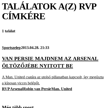
TALÁLATOK A(Z)
RVP
CÍMKÉRE
1 találat
Sportszelep
2013.04.28. 21:33
VAN PERSIE MAJDNEM AZ ARSENAL
ÖLTÖZŐJÉBE NYITOTT BE
A Man. United csatára az utolsó pillanatban kapcsolt, így megúszta
a kínosan vicces belépőt.
RVP
Arsenal
Robin van Persie
Man. United
Még több sport