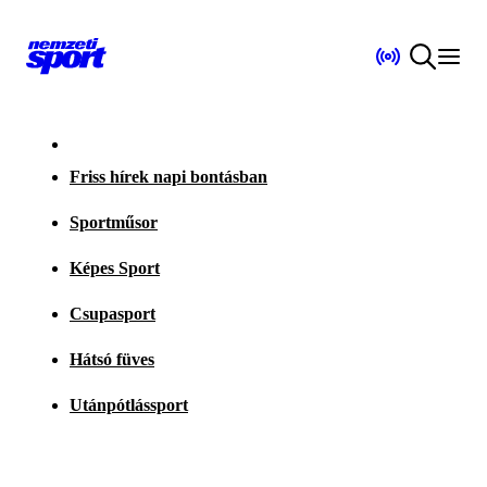
Friss hírek napi bontásban
Sportműsor
Képes Sport
Csupasport
Hátsó füves
Utánpótlássport