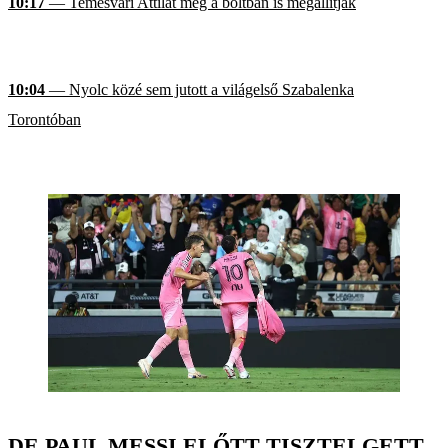
10:17
— Temesvári Attilát még a boltban is megállítják
10:04
— Nyolc közé sem jutott a világelső Szabalenka
Torontóban
DE PAUL MESSI ELŐTT TISZTELGETT,