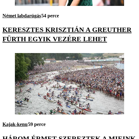
Német labdarúgás
54 perce
KERESZTES KRISZTIÁN A GREUTHER
FÜRTH EGYIK VEZÉRE LEHET
Kajak-kenu
59 perce
HÁROM ÉRMET SZEREZTEK A MIEINK