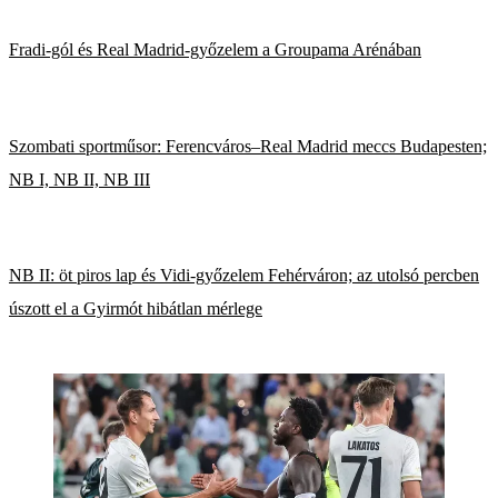
Fradi-gól és Real Madrid-győzelem a Groupama Arénában
Szombati sportműsor: Ferencváros–Real Madrid meccs Budapesten;
NB I, NB II, NB III
NB II: öt piros lap és Vidi-győzelem Fehérváron; az utolsó percben
úszott el a Gyirmót hibátlan mérlege