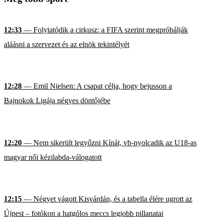
12:33
— Folytatódik a cirkusz: a FIFA szerint megpróbálják
aláásni a szervezet és az elnök tekintélyét
12:28
— Emil Nielsen: A csapat célja, hogy bejusson a
Bajnokok Ligája négyes döntőjébe
12:20
— Nem sikerült legyőzni Kínát, vb-nyolcadik az U18-as
magyar női kézilabda-válogatott
12:15
— Négyet vágott Kisvárdán, és a tabella élére ugrott az
Újpest – fotókon a hatgólos meccs legjobb pillanatai