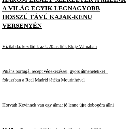
A VILÁG EGYIK LEGNAGYOBB
HOSSZÚ TÁVÚ KAJAK-KENU
VERSENYÉN
Vízilabda: kezdődik az U20-as fiúk Eb-je Várnában
Pikáns portugál recept védekezéssel, gyors átmenetekkel –
fókuszban a Real Madrid játéka Mourinhóval
Horváth Kevinnek van egy álma: jó lenne újra dobogóra állni