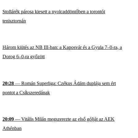
Stollárék párosa kiesett a nyolcaddöntőben a torontói
tenisztornán
Három kiütés az NB III-ban: a Kaposvár és a Gyula 7–0-ra, a
Dorog 6–0-ra győzött
20:28
— Román Superliga: Czékus Ádám duplája sem ért
pontot a Csíkszeredának
20:09
— Vitális Milán megszerezte az első gólját az AEK
Athénban