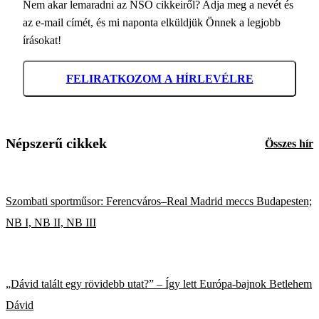
Nem akar lemaradni az NSO cikkeiről? Adja meg a nevét és
az e-mail címét, és mi naponta elküldjük Önnek a legjobb
írásokat!
FELIRATKOZOM A HÍRLEVÉLRE
Népszerű cikkek
Összes hír
Szombati sportműsor: Ferencváros–Real Madrid meccs Budapesten;
NB I, NB II, NB III
„Dávid talált egy rövidebb utat?” – Így lett Európa-bajnok Betlehem
Dávid