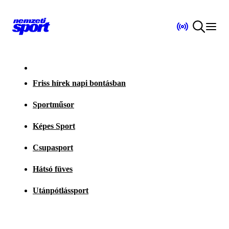
Friss hírek napi bontásban
Sportműsor
Képes Sport
Csupasport
Hátsó füves
Utánpótlássport