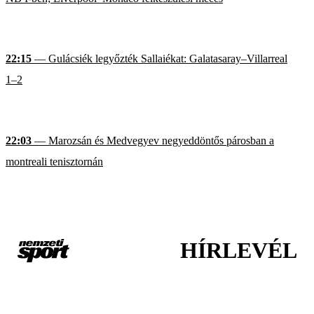
22:15
— Gulácsiék legyőzték Sallaiékat: Galatasaray–Villarreal
1–2
22:03
— Marozsán és Medvegyev negyeddöntős párosban a
montreali tenisztornán
HÍRLEVÉL