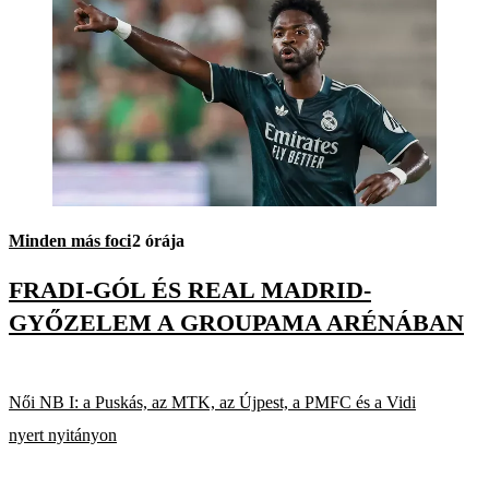
Minden más foci
2 órája
FRADI-GÓL ÉS REAL MADRID-
GYŐZELEM A GROUPAMA ARÉNÁBAN
Női NB I: a Puskás, az MTK, az Újpest, a PMFC és a Vidi
nyert nyitányon