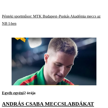
Pénteki sportműsor: MTK Budapest–Puskás Akadémia meccs az
NB I-ben
Egyéb egyéni
2 órája
ANDRÁS CSABA MECCSLABDÁKAT