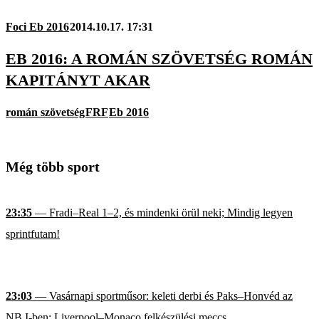
Foci Eb 2016
2014.10.17. 17:31
EB 2016: A ROMÁN SZÖVETSÉG ROMÁN
KAPITÁNYT AKAR
román szövetség
FRF
Eb 2016
Még több sport
23:35
— Fradi–Real 1–2, és mindenki örül neki; Mindig legyen
sprintfutam!
23:03
— Vasárnapi sportműsor: keleti derbi és Paks–Honvéd az
NB I-ben; Liverpool–Monaco felkészülési meccs