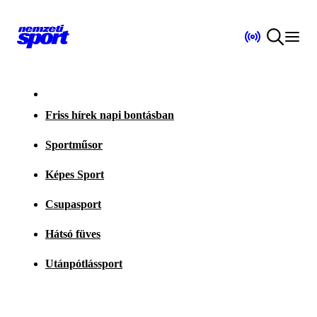
Friss hírek napi bontásban
Sportműsor
Képes Sport
Csupasport
Hátsó füves
Utánpótlássport