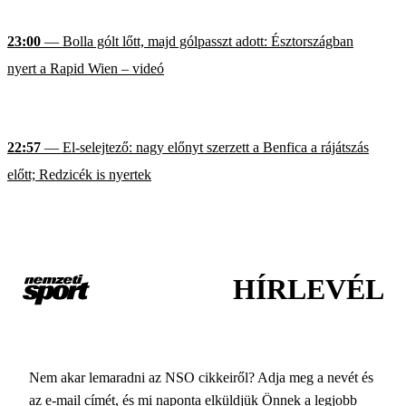
23:00
— Bolla gólt lőtt, majd gólpasszt adott: Észtországban
nyert a Rapid Wien – videó
22:57
— El-selejtező: nagy előnyt szerzett a Benfica a rájátszás
előtt; Redzicék is nyertek
HÍRLEVÉL
Nem akar lemaradni az NSO cikkeiről? Adja meg a nevét és
az e-mail címét, és mi naponta elküldjük Önnek a legjobb