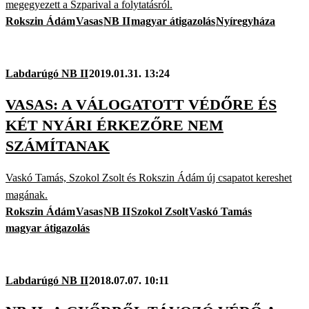
megegyezett a Szparival a folytatásról.
Rokszin Ádám
Vasas
NB II
magyar átigazolás
Nyíregyháza
Labdarúgó NB II
2019.01.31. 13:24
VASAS: A VÁLOGATOTT VÉDŐRE ÉS
KÉT NYÁRI ÉRKEZŐRE NEM
SZÁMÍTANAK
Vaskó Tamás, Szokol Zsolt és Rokszin Ádám új csapatot kereshet
magának.
Rokszin Ádám
Vasas
NB II
Szokol Zsolt
Vaskó Tamás
magyar átigazolás
Labdarúgó NB II
2018.07.07. 10:11