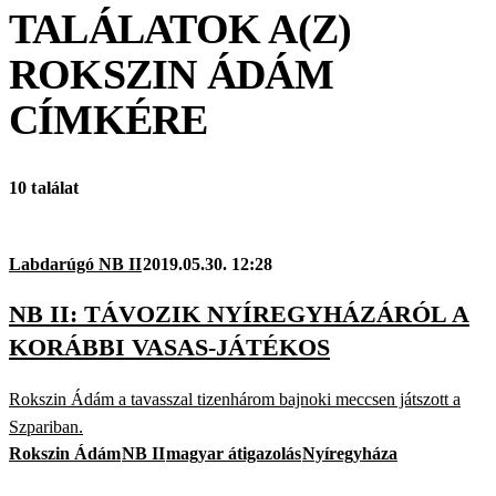
TALÁLATOK A(Z)
ROKSZIN ÁDÁM
CÍMKÉRE
10 találat
Labdarúgó NB II
2019.05.30. 12:28
NB II: TÁVOZIK NYÍREGYHÁZÁRÓL A
KORÁBBI VASAS-JÁTÉKOS
Rokszin Ádám a tavasszal tizenhárom bajnoki meccsen játszott a
Szpariban.
Rokszin Ádám
NB II
magyar átigazolás
Nyíregyháza