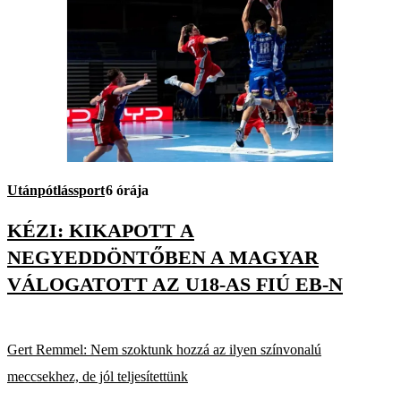
Utánpótlássport
6 órája
KÉZI: KIKAPOTT A
NEGYEDDÖNTŐBEN A MAGYAR
VÁLOGATOTT AZ U18-AS FIÚ EB-N
Gert Remmel: Nem szoktunk hozzá az ilyen színvonalú
meccsekhez, de jól teljesítettünk