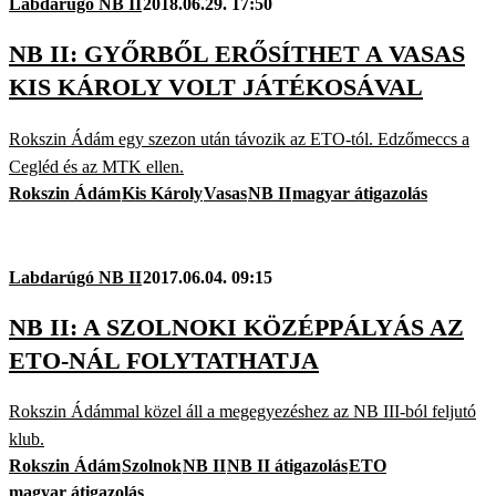
Labdarúgó NB II
2018.06.29. 17:50
NB II: GYŐRBŐL ERŐSÍTHET A VASAS
KIS KÁROLY VOLT JÁTÉKOSÁVAL
Rokszin Ádám egy szezon után távozik az ETO-tól. Edzőmeccs a
Cegléd és az MTK ellen.
Rokszin Ádám
Kis Károly
Vasas
NB II
magyar átigazolás
Labdarúgó NB II
2017.06.04. 09:15
NB II: A SZOLNOKI KÖZÉPPÁLYÁS AZ
ETO-NÁL FOLYTATHATJA
Rokszin Ádámmal közel áll a megegyezéshez az NB III-ból feljutó
klub.
Rokszin Ádám
Szolnok
NB II
NB II átigazolás
ETO
magyar átigazolás