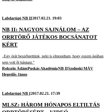
Labdarúgó NB II
2017.02.21. 19:03
NB II: NAGYON SAJNÁLOM – AZ
ORRTÖRŐ JÁTÉKOS BOCSÁNATOT
KÉRT
„Egy órát beszélgettünk, neki is elmondtam, hogy eszem ágában
sem volt őt bántani.”
Rokszin Ádám
Puskás Akadémia
NB II
Szolnoki MÁV
Hegedűs János
Labdarúgó NB I
2017.02.21. 17:39
MLSZ: HÁROM HÓNAPOS ELTILTÁS