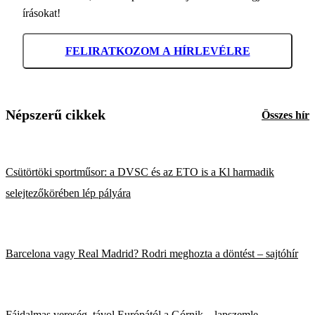
írásokat!
FELIRATKOZOM A HÍRLEVÉLRE
Népszerű cikkek
Összes hír
Csütörtöki sportműsor: a DVSC és az ETO is a Kl harmadik
selejtezőkörében lép pályára
Barcelona vagy Real Madrid? Rodri meghozta a döntést – sajtóhír
Fájdalmas vereség, távol Európától a Górnik – lapszemle