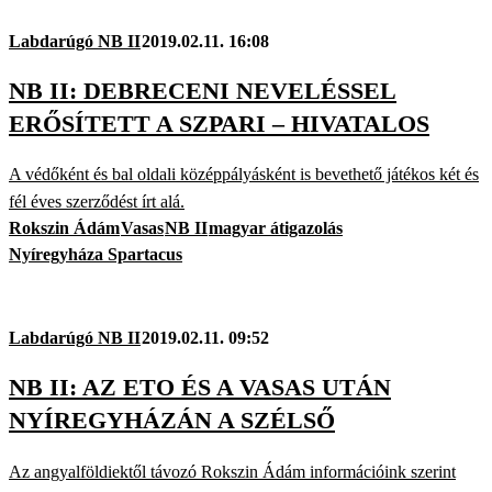
Labdarúgó NB II
2019.02.11. 16:08
NB II: DEBRECENI NEVELÉSSEL
ERŐSÍTETT A SZPARI – HIVATALOS
A védőként és bal oldali középpályásként is bevethető játékos két és
fél éves szerződést írt alá.
Rokszin Ádám
Vasas
NB II
magyar átigazolás
Nyíregyháza Spartacus
Labdarúgó NB II
2019.02.11. 09:52
NB II: AZ ETO ÉS A VASAS UTÁN
NYÍREGYHÁZÁN A SZÉLSŐ
Az angyalföldiektől távozó Rokszin Ádám információink szerint