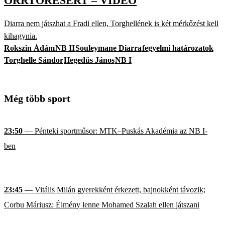
ORRTÖRÉSÉRT – VIDEÓ
Diarra nem játszhat a Fradi ellen, Torghellének is két mérkőzést kell
kihagynia.
Rokszin Ádám
NB II
Souleymane Diarra
fegyelmi határozatok
Torghelle Sándor
Hegedűs János
NB I
Még több sport
23:50
— Pénteki sportműsor: MTK–Puskás Akadémia az NB I-
ben
23:45
— Vitális Milán gyerekként érkezett, bajnokként távozik;
Corbu Máriusz: Élmény lenne Mohamed Szalah ellen játszani