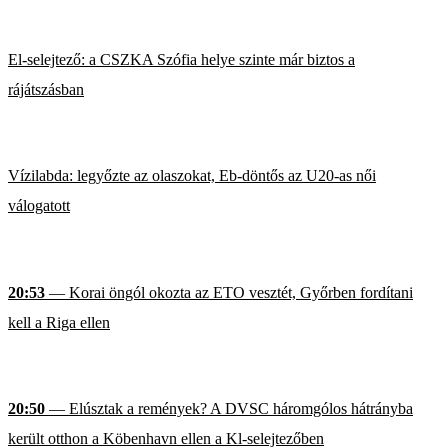
El-selejtező: a CSZKA Szófia helye szinte már biztos a
rájátszásban
Vízilabda: legyőzte az olaszokat, Eb-döntős az U20-as női
válogatott
20:53
— Korai öngól okozta az ETO vesztét, Győrben fordítani
kell a Riga ellen
20:50
— Elúsztak a remények? A DVSC háromgólos hátrányba
került otthon a Köbenhavn ellen a Kl-selejtezőben