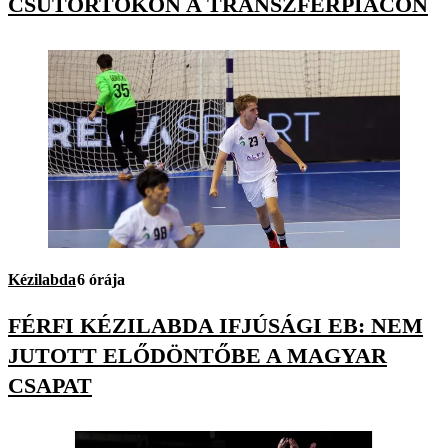
CSÜTÖRTÖKÖN A TRANSZFERPIACON
Kézilabda
6 órája
FÉRFI KÉZILABDA IFJÚSÁGI EB: NEM
JUTOTT ELŐDÖNTŐBE A MAGYAR
CSAPAT