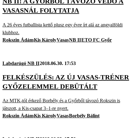
NB II: A GYŐRBŐL TÁVOZÓ VÉDŐ A
VASASNÁL FOLYTATJA
A 26 éves futballista kettő plusz egy évre írt alá az angyalföldi
klubhoz.
Rokszin Ádám
Kis Károly
Vasas
NB II
ETO FC Győr
Labdarúgó NB II
2018.06.30. 17:53
FELKÉSZÜLÉS: AZ ÚJ VASAS-TRÉNER
GYŐZELEMMEL DEBÜTÁLT
Az MTK-tól érkező Borbély és a Győrből távozó Rokszin is
játszott, a Kis-csapat 3–1-re nyert.
Rokszin Ádám
Kis Károly
Vasas
Borbély Bálint