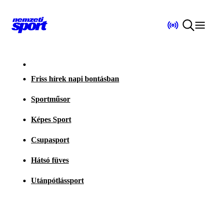
Friss hírek napi bontásban
Sportműsor
Képes Sport
Csupasport
Hátsó füves
Utánpótlássport