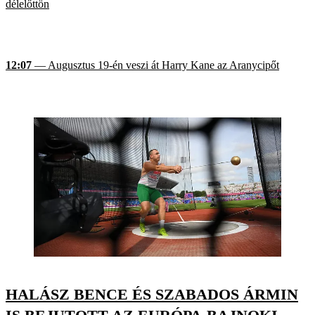
délelőttön
12:07
— Augusztus 19-én veszi át Harry Kane az Aranycipőt
HALÁSZ BENCE ÉS SZABADOS ÁRMIN