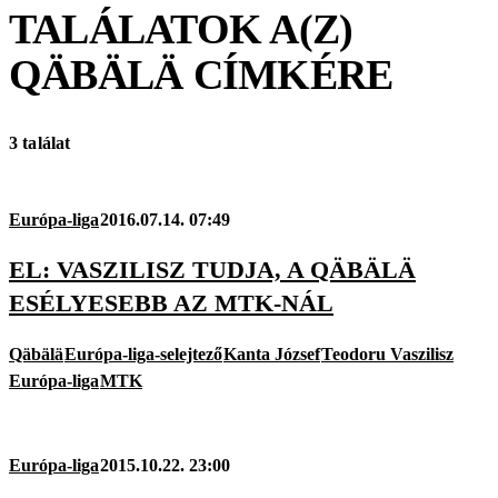
TALÁLATOK A(Z)
QÄBÄLÄ
CÍMKÉRE
3 találat
Európa-liga
2016.07.14. 07:49
EL: VASZILISZ TUDJA, A QÄBÄLÄ
ESÉLYESEBB AZ MTK-NÁL
Qäbälä
Európa-liga-selejtező
Kanta József
Teodoru Vaszilisz
Európa-liga
MTK
Európa-liga
2015.10.22. 23:00