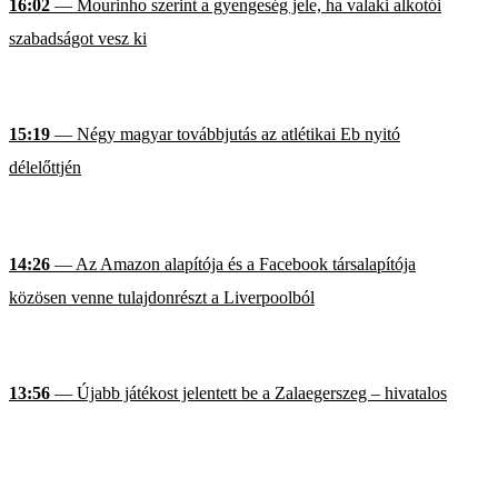
16:02
— Mourinho szerint a gyengeség jele, ha valaki alkotói
szabadságot vesz ki
15:19
— Négy magyar továbbjutás az atlétikai Eb nyitó
délelőttjén
14:26
— Az Amazon alapítója és a Facebook társalapítója
közösen venne tulajdonrészt a Liverpoolból
13:56
— Újabb játékost jelentett be a Zalaegerszeg – hivatalos