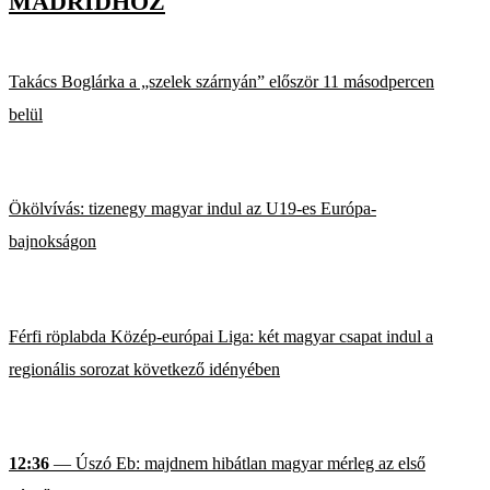
MADRIDHOZ
Takács Boglárka a „szelek szárnyán” először 11 másodpercen
belül
Ökölvívás: tizenegy magyar indul az U19-es Európa-
bajnokságon
Férfi röplabda Közép-európai Liga: két magyar csapat indul a
regionális sorozat következő idényében
12:36
— Úszó Eb: majdnem hibátlan magyar mérleg az első