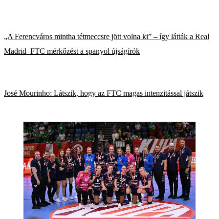
„A Ferencváros mintha tétmeccsre jött volna ki” – így látták a Real
Madrid–FTC mérkőzést a spanyol újságírók
José Mourinho: Látszik, hogy az FTC magas intenzitással játszik