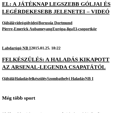
EL: A JÁTÉKNAP LEGSZEBB GÓLJAI ÉS
LEGÉRDEKESEBB JELENETEI – VIDEÓ
Qäbälä
videó
gólvideó
Borussia Dortmund
Pierre-Emerick Aubameyang
Európa-liga
El-csoportkör
Labdarúgó NB I
2015.01.25. 18:22
FELKÉSZÜLÉS: A HALADÁS KIKAPOTT
AZ ARSENAL-LEGENDA CSAPATÁTÓL
Qäbälä
Haladás
felkészülés
Szombathelyi Haladás
NB I
Még több sport