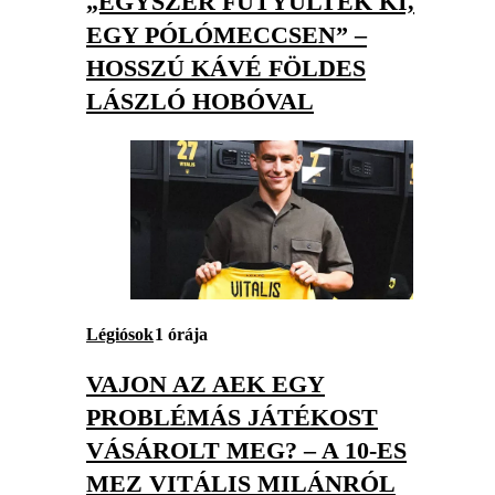
„EGYSZER FÜTYÜLTEK KI,
EGY PÓLÓMECCSEN” –
HOSSZÚ KÁVÉ FÖLDES
LÁSZLÓ HOBÓVAL
Légiósok
1 órája
VAJON AZ AEK EGY
PROBLÉMÁS JÁTÉKOST
VÁSÁROLT MEG? – A 10-ES
MEZ VITÁLIS MILÁNRÓL