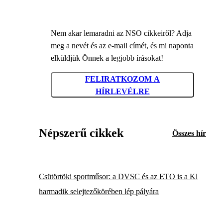
Nem akar lemaradni az NSO cikkeiről? Adja
meg a nevét és az e-mail címét, és mi naponta
elküldjük Önnek a legjobb írásokat!
FELIRATKOZOM A
HÍRLEVÉLRE
Népszerű cikkek
Összes hír
Csütörtöki sportműsor: a DVSC és az ETO is a Kl
harmadik selejtezőkörében lép pályára