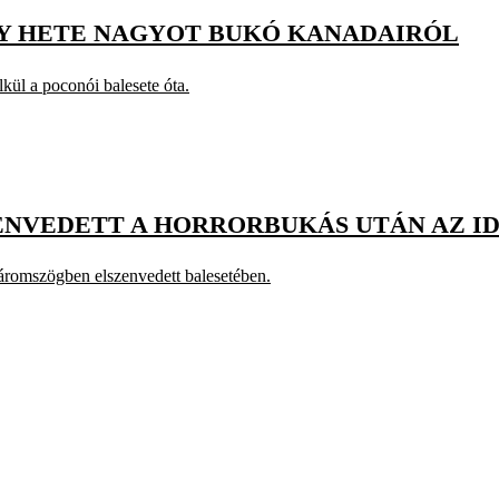
GY HETE NAGYOT BUKÓ KANADAIRÓL
lkül a poconói balesete óta.
ENVEDETT A HORRORBUKÁS UTÁN AZ I
Háromszögben elszenvedett balesetében.