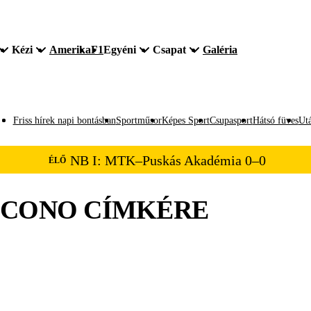
Kézi
Amerika
F1
Egyéni
Csapat
Galéria
Friss hírek napi bontásban
Sportműsor
Képes Sport
Csupasport
Hátsó füves
Utá
NB I: MTK–Puskás Akadémia 0–0
ÉLŐ
OCONO
CÍMKÉRE