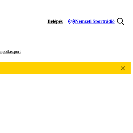
Belépés
Nemzeti Sportrádió
npótlássport