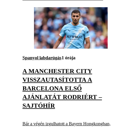
Spanyol labdarúgás
1 órája
A MANCHESTER CITY
VISSZAUTASÍTOTTA A
BARCELONA ELSŐ
AJÁNLATÁT RODRIÉRT –
SAJTÓHÍR
Bár a végén izgulhatott a Bayern Hongkongban,