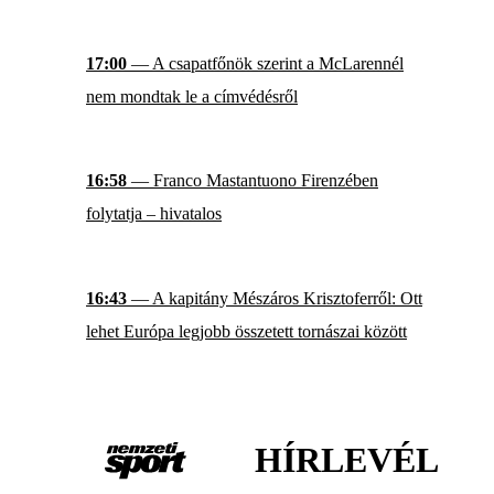
17:00
— A csapatfőnök szerint a McLarennél
nem mondtak le a címvédésről
16:58
— Franco Mastantuono Firenzében
folytatja – hivatalos
16:43
— A kapitány Mészáros Krisztoferről: Ott
lehet Európa legjobb összetett tornászai között
HÍRLEVÉL