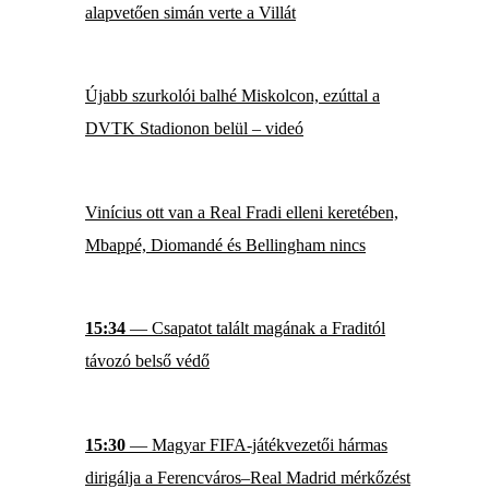
alapvetően simán verte a Villát
Újabb szurkolói balhé Miskolcon, ezúttal a
DVTK Stadionon belül – videó
Vinícius ott van a Real Fradi elleni keretében,
Mbappé, Diomandé és Bellingham nincs
15:34
— Csapatot talált magának a Fraditól
távozó belső védő
15:30
— Magyar FIFA-játékvezetői hármas
dirigálja a Ferencváros–Real Madrid mérkőzést