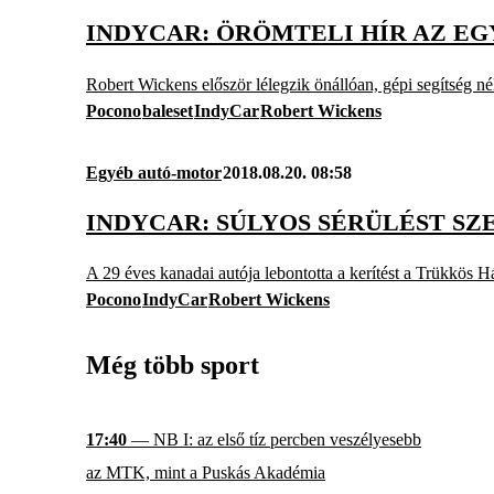
INDYCAR: ÖRÖMTELI HÍR AZ E
Robert Wickens először lélegzik önállóan, gépi segítség né
Pocono
baleset
IndyCar
Robert Wickens
Egyéb autó-motor
2018.08.20. 08:58
INDYCAR: SÚLYOS SÉRÜLÉST SZ
A 29 éves kanadai autója lebontotta a kerítést a Trükkös 
Pocono
IndyCar
Robert Wickens
Még több sport
17:40
— NB I: az első tíz percben veszélyesebb
az MTK, mint a Puskás Akadémia