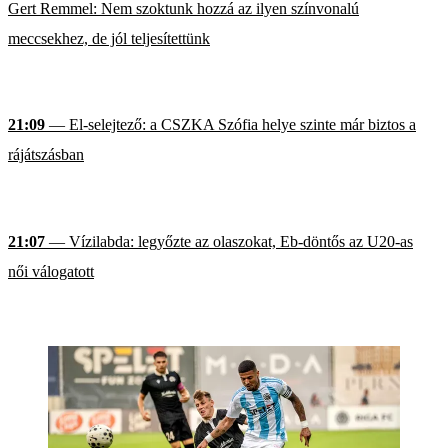
Gert Remmel: Nem szoktunk hozzá az ilyen színvonalú
meccsekhez, de jól teljesítettünk
21:09
— El-selejtező: a CSZKA Szófia helye szinte már biztos a
rájátszásban
21:07
— Vízilabda: legyőzte az olaszokat, Eb-döntős az U20-as
női válogatott