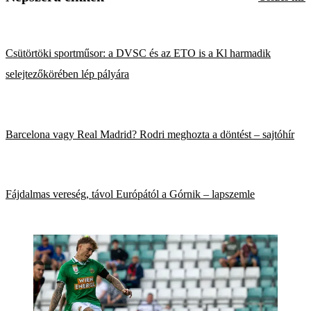
Csütörtöki sportműsor: a DVSC és az ETO is a Kl harmadik
selejtezőkörében lép pályára
Barcelona vagy Real Madrid? Rodri meghozta a döntést – sajtóhír
Fájdalmas vereség, távol Európától a Górnik – lapszemle