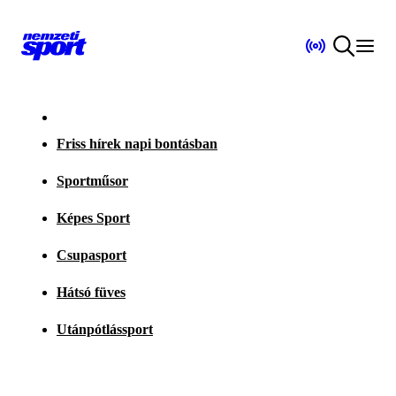
Friss hírek napi bontásban
Sportműsor
Képes Sport
Csupasport
Hátsó füves
Utánpótlássport