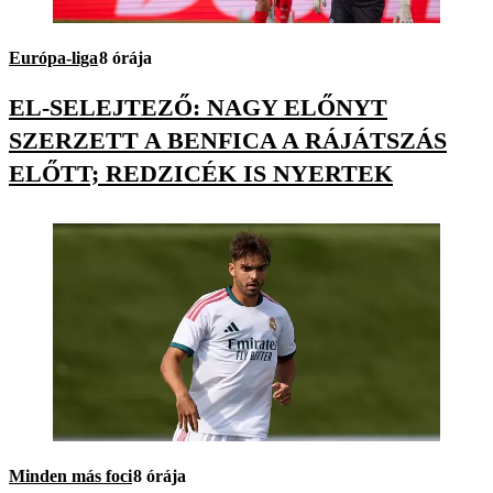
Európa-liga
8 órája
EL-SELEJTEZŐ: NAGY ELŐNYT
SZERZETT A BENFICA A RÁJÁTSZÁS
ELŐTT; REDZICÉK IS NYERTEK
Minden más foci
8 órája