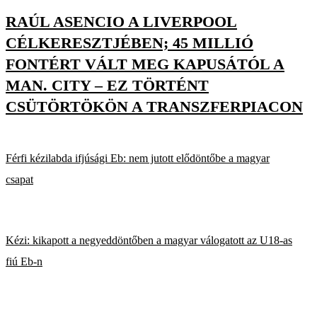
RAÚL ASENCIO A LIVERPOOL
CÉLKERESZTJÉBEN; 45 MILLIÓ
FONTÉRT VÁLT MEG KAPUSÁTÓL A
MAN. CITY – EZ TÖRTÉNT
CSÜTÖRTÖKÖN A TRANSZFERPIACON
Férfi kézilabda ifjúsági Eb: nem jutott elődöntőbe a magyar
csapat
Kézi: kikapott a negyeddöntőben a magyar válogatott az U18-as
fiú Eb-n