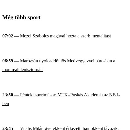
Még több sport
07:02
— Mezei Szabolcs magával hozta a szerb mentalitást
06:59
— Marozsán nyolcaddöntős Medvegyevvel párosban a
montreali tenisztornán
23:50
— Pénteki sportműsor: MTK–Puskás Akadémia az NB I-
ben
23:45
— Vitális Milán gyerekként érkezett, bajnokként távozik;