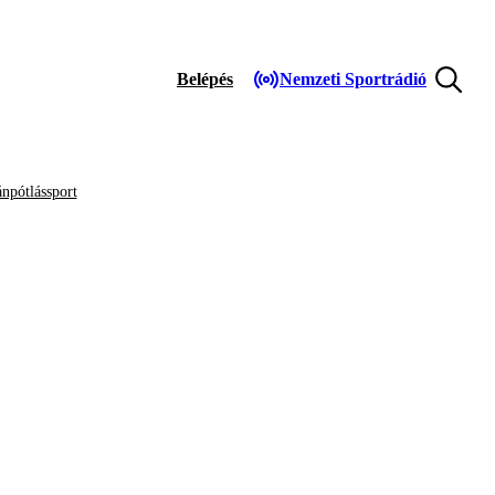
Belépés
Nemzeti Sportrádió
npótlássport