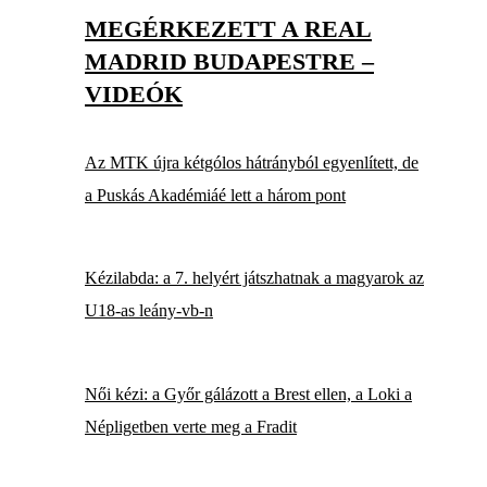
MEGÉRKEZETT A REAL
MADRID BUDAPESTRE –
VIDEÓK
Az MTK újra kétgólos hátrányból egyenlített, de
a Puskás Akadémiáé lett a három pont
Kézilabda: a 7. helyért játszhatnak a magyarok az
U18-as leány-vb-n
Női kézi: a Győr gálázott a Brest ellen, a Loki a
Népligetben verte meg a Fradit