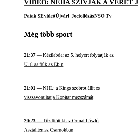
VIDEÓ: NÉHA SZÍVJÁK A VÉRÉT
Patak SE
videó
Újvári_Joci
ollózás
NSO Tv
Még több sport
21:37
— Kézilabda: az 5. helyért folytatják az
U18-as fiúk az Eb-n
21:01
— NHL: a Kings szobrot állít és
visszavonultatja Kopitar mezszámát
20:23
— Tűz ütött ki az Ormai László
Asztalitenisz Csarnokban