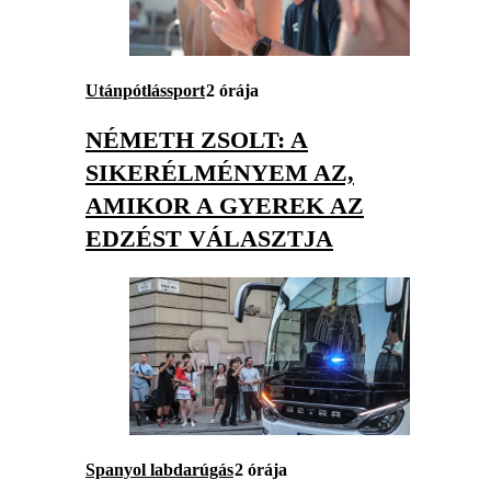
Utánpótlássport
2 órája
NÉMETH ZSOLT: A
SIKERÉLMÉNYEM AZ,
AMIKOR A GYEREK AZ
EDZÉST VÁLASZTJA
Spanyol labdarúgás
2 órája