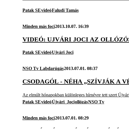
Patak SE
videó
Faludi Tamás
Minden más foci
2013.10.07. 16:39
VIDEÓ: UJVÁRI JOCI AZ OLLÓZ
Patak SE
videó
Ujvári Joci
NSO Tv Labdarúgás
2013.07.01. 08:37
CSODAGÓL - NÉHA „SZÍVJÁK A V
Az elmúlt hónapokban különleges hírnévre tett szert Újvári
Patak SE
videó
Újvári_Joci
ollózás
NSO Tv
Minden más foci
2013.07.01. 08:29