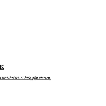
AK
s mérkőzésen ollózós gólt szerzett.