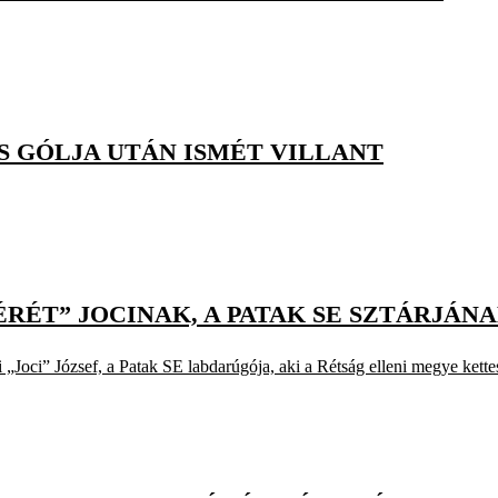
ÓS GÓLJA UTÁN ISMÉT VILLANT
ÉRÉT” JOCINAK, A PATAK SE SZTÁRJÁN
 „Joci” József, a Patak SE labdarúgója, aki a Rétság elleni megye kette