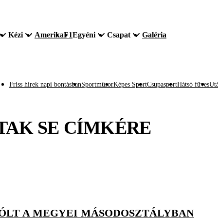
Kézi
Amerika
F1
Egyéni
Csapat
Galéria
Friss hírek napi bontásban
Sportműsor
Képes Sport
Csupasport
Hátsó füves
Utá
TAK SE
CÍMKÉRE
GÓLT A MEGYEI MÁSODOSZTÁLYBAN