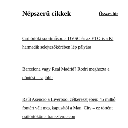
Népszerű cikkek
Összes hír
Csütörtöki sportműsor: a DVSC és az ETO is a Kl
harmadik selejtezőkörében lép pályára
Barcelona vagy Real Madrid? Rodri meghozta a
döntést – sajtóhír
Raúl Asencio a Liverpool célkeresztjében; 45 millió
fontért vált meg kapusától a Man. City – ez történt
csütörtökön a transzferpiacon