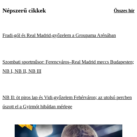
Népszerű cikkek
Összes hír
Fradi-gól és Real Madrid-győzelem a Groupama Arénában
Szombati sportműsor: Ferencváros–Real Madrid meccs Budapesten;
NB I, NB II, NB III
NB II: öt piros lap és Vidi-győzelem Fehérváron; az utolsó percben
úszott el a Gyirmót hibátlan mérlege