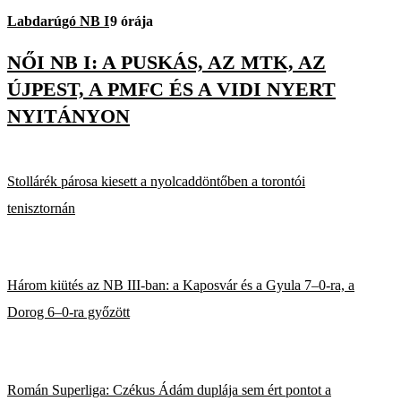
Labdarúgó NB I
9 órája
NŐI NB I: A PUSKÁS, AZ MTK, AZ
ÚJPEST, A PMFC ÉS A VIDI NYERT
NYITÁNYON
Stollárék párosa kiesett a nyolcaddöntőben a torontói
tenisztornán
Három kiütés az NB III-ban: a Kaposvár és a Gyula 7–0-ra, a
Dorog 6–0-ra győzött
Román Superliga: Czékus Ádám duplája sem ért pontot a