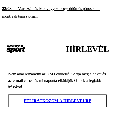
22:03
— Marozsán és Medvegyev negyeddöntős párosban a
montreali tenisztornán
HÍRLEVÉL
Nem akar lemaradni az NSO cikkeiről? Adja meg a nevét és
az e-mail címét, és mi naponta elküldjük Önnek a legjobb
írásokat!
FELIRATKOZOM A HÍRLEVÉLRE