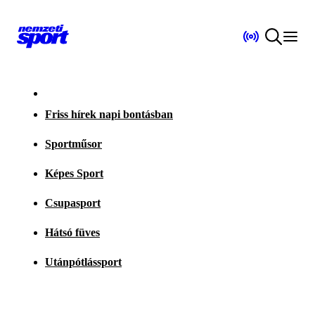
Friss hírek napi bontásban
Sportműsor
Képes Sport
Csupasport
Hátsó füves
Utánpótlássport