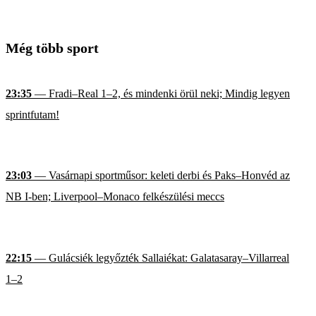
Még több sport
23:35
— Fradi–Real 1–2, és mindenki örül neki; Mindig legyen
sprintfutam!
23:03
— Vasárnapi sportműsor: keleti derbi és Paks–Honvéd az
NB I-ben; Liverpool–Monaco felkészülési meccs
22:15
— Gulácsiék legyőzték Sallaiékat: Galatasaray–Villarreal
1–2