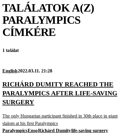
TALÁLATOK A(Z)
PARALYMPICS
CÍMKÉRE
1 találat
English
2022.03.11. 21:28
RICHÁRD DUMITY REACHED THE
PARALYMPICS AFTER LIFE-SAVING
SURGERY
The only Hungarian participant finished in 30th place in giant
slalom at his first Paralympics
Paralympics
Enso
Richárd Dumity
life-saving surgery