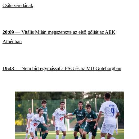
Csíkszeredának
20:09
— Vitális Milán megszerezte az első gólját az AEK
Athénban
19:43
— Nem bírt egymással a PSG és az MU Göteborgban