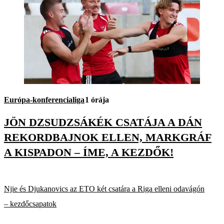
Európa-konferencialiga
1 órája
JÖN DZSUDZSÁKÉK CSATÁJA A DÁN
REKORDBAJNOK ELLEN, MARKGRÁF
A KISPADON – ÍME, A KEZDŐK!
Njie és Djukanovics az ETO két csatára a Riga elleni odavágón
– kezdőcsapatok