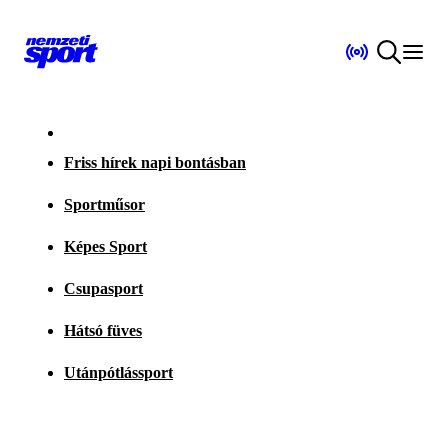
Friss hírek napi bontásban
Sportműsor
Képes Sport
Csupasport
Hátsó füves
Utánpótlássport