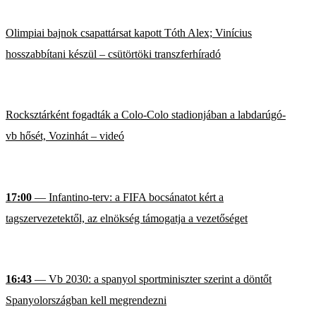
Olimpiai bajnok csapattársat kapott Tóth Alex; Vinícius
hosszabbítani készül – csütörtöki transzferhíradó
Rocksztárként fogadták a Colo-Colo stadionjában a labdarúgó-
vb hősét, Vozinhát – videó
17:00
— Infantino-terv: a FIFA bocsánatot kért a
tagszervezetektől, az elnökség támogatja a vezetőséget
16:43
— Vb 2030: a spanyol sportminiszter szerint a döntőt
Spanyolországban kell megrendezni