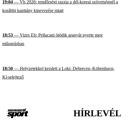
19:04
— Vb 2026: rendőrségi razzia a dél-koreai szövetségnél a
korábbi kapitány kinevezése miatt
18:53
— Vizes Eb: Pellacani ötödik aranyát nyerte meg
műugrásban
18:50
— Helyzetekkel kezdett a Loki: Debrecen–Köbenhavn,
Kl-selejtező
HÍRLEVÉL