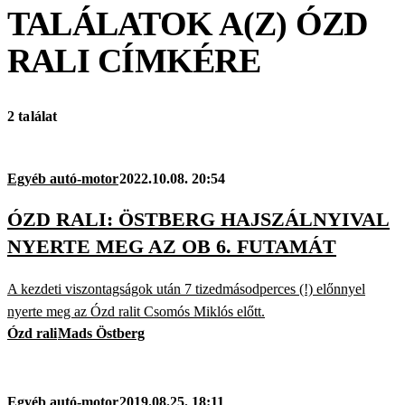
TALÁLATOK A(Z)
ÓZD
RALI
CÍMKÉRE
2 találat
Egyéb autó-motor
2022.10.08. 20:54
ÓZD RALI: ÖSTBERG HAJSZÁLNYIVAL
NYERTE MEG AZ OB 6. FUTAMÁT
A kezdeti viszontagságok után 7 tizedmásodperces (!) előnnyel
nyerte meg az Ózd ralit Csomós Miklós előtt.
Ózd rali
Mads Östberg
Egyéb autó-motor
2019.08.25. 18:11