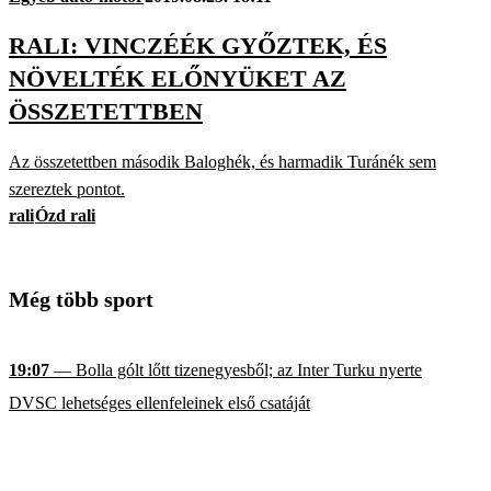
RALI: VINCZÉÉK GYŐZTEK, ÉS
NÖVELTÉK ELŐNYÜKET AZ
ÖSSZETETTBEN
Az összetettben második Baloghék, és harmadik Turánék sem
szereztek pontot.
rali
Ózd rali
Még több sport
19:07
— Bolla gólt lőtt tizenegyesből; az Inter Turku nyerte
DVSC lehetséges ellenfeleinek első csatáját