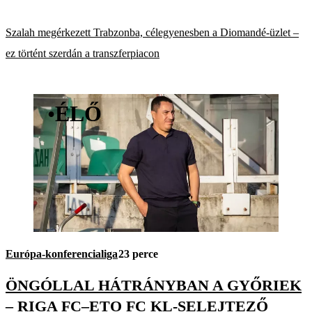
Szalah megérkezett Trabzonba, célegyenesben a Diomandé-üzlet –
ez történt szerdán a transzferpiacon
•
ÉLŐ
Európa-konferencialiga
23 perce
ÖNGÓLLAL HÁTRÁNYBAN A GYŐRIEK
– RIGA FC–ETO FC KL-SELEJTEZŐ