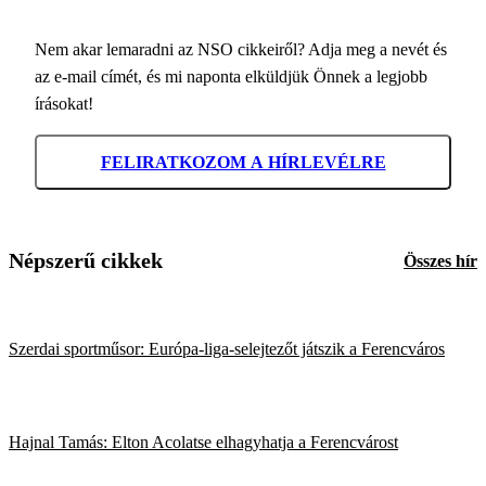
Nem akar lemaradni az NSO cikkeiről? Adja meg a nevét és
az e-mail címét, és mi naponta elküldjük Önnek a legjobb
írásokat!
FELIRATKOZOM A HÍRLEVÉLRE
Népszerű cikkek
Összes hír
Szerdai sportműsor: Európa-liga-selejtezőt játszik a Ferencváros
Hajnal Tamás: Elton Acolatse elhagyhatja a Ferencvárost