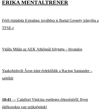
ERIKA MENTÁLTRÉNER
Férfi röplabda Extraliga: továbbra is Bartal Gergely irányítja a
TFSE-t
Vitális Milán az AEK Athénnál folytatja – hivatalos
Yaakobishvili Áron iránt érdeklődik a Racing Santander –
sajtóhír
10:41
— Calafiori Vinícius esetleges érkezéséről: Ilyen
játékosokra van szükségünk!