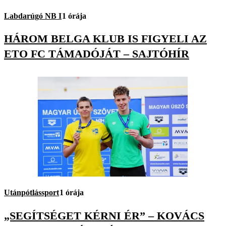
Labdarúgó NB I
1 órája
HÁROM BELGA KLUB IS FIGYELI AZ
ETO FC TÁMADÓJÁT – SAJTÓHÍR
Utánpótlássport
1 órája
„SEGÍTSÉGET KÉRNI ÉR” – KOVÁCS