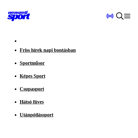
Friss hírek napi bontásban
Sportműsor
Képes Sport
Csupasport
Hátsó füves
Utánpótlássport