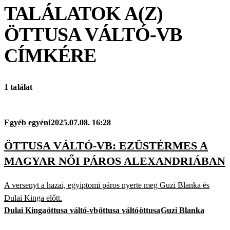
TALÁLATOK A(Z)
ÖTTUSA VÁLTÓ-VB
CÍMKÉRE
1 találat
Egyéb egyéni
2025.07.08. 16:28
ÖTTUSA VÁLTÓ-VB: EZÜSTÉRMES A
MAGYAR NŐI PÁROS ALEXANDRIÁBAN
A versenyt a hazai, egyiptomi páros nyerte meg Guzi Blanka és
Dulai Kinga előtt.
Dulai Kinga
öttusa váltó-vb
öttusa váltó
öttusa
Guzi Blanka