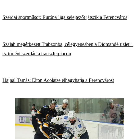
Szerdai sportműsor: Európa-liga-selejtezőt játszik a Ferencváros
Szalah megérkezett Trabzonba, célegyenesben a Diomandé-üzlet –
ez történt szerdán a transzferpiacon
Hajnal Tamás: Elton Acolatse elhagyhatja a Ferencvárost