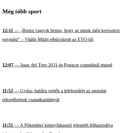
Még több sport
12:11
— „Biztos vagyok benne, hogy az utunk még keresztezi
egymást” – Vitális Milán elbúcsúzott az ETO-tól
12:07
— Isaac del Toro 2031-ig Pogacar csapatánál marad
11:52
— Gyász: halálra verték a telefonjáért az ugandai
rekordbajnok csapatkapitányát
11:51
— A Pókember könnyfakasztó jelenetét felhasználva