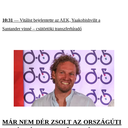
10:31
— Vitálist bejelentette az AEK, Yaakobishvilit a
Santander vinné – csütörtöki transzferhíradó
MÁR NEM DÉR ZSOLT AZ ORSZÁGÚTI