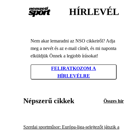
HÍRLEVÉL
Nem akar lemaradni az NSO cikkeiről? Adja
meg a nevét és az e-mail címét, és mi naponta
elküldjük Önnek a legjobb írásokat!
FELIRATKOZOM A
HÍRLEVÉLRE
Népszerű cikkek
Összes hír
Szerdai sportműsor: Európa-liga-selejtezőt játszik a