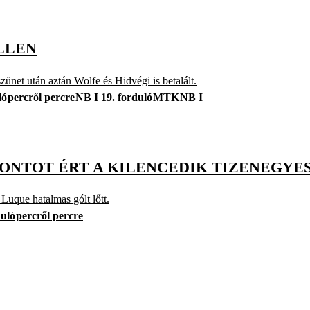
LLEN
szünet után aztán Wolfe és Hidvégi is betalált.
ló
percről percre
NB I 19. forduló
MTK
NB I
ONTOT ÉRT A KILENCEDIK TIZENEGYE
Luque hatalmas gólt lőtt.
duló
percről percre