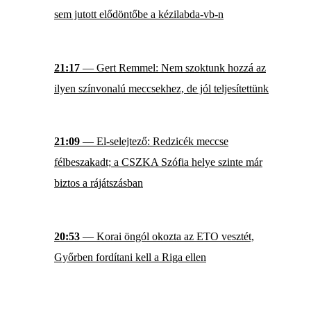
sem jutott elődöntőbe a kézilabda-vb-n
21:17
— Gert Remmel: Nem szoktunk hozzá az
ilyen színvonalú meccsekhez, de jól teljesítettünk
21:09
— El-selejtező: Redzicék meccse
félbeszakadt; a CSZKA Szófia helye szinte már
biztos a rájátszásban
20:53
— Korai öngól okozta az ETO vesztét,
Győrben fordítani kell a Riga ellen