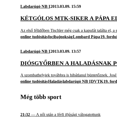
Labdarúgó NB I
2013.03.09. 15:59
KÉTGÓLOS MTK-SIKER A PÁPA E
Az első félidőben Tischler még csak a kapufát találta el, a 
online tudósítás
focibajnokság
Lombard Pápa
19. fordu
Labdarúgó NB I
2013.03.09. 13:57
DIÓSGYŐRBEN A HALADÁSNAK P
A szombathelyiek továbbra is hibátlanul büntetőznek. José 
online tudósítás
Haladás
labdarúgó NB I
DVTK
19. for
Még több sport
21:32
— A női után a férfi ifjúsági válogatottunk