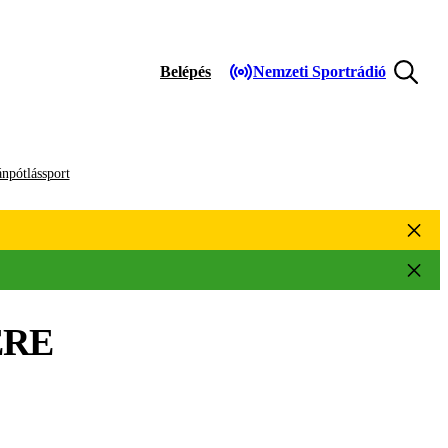
Belépés
Nemzeti Sportrádió
npótlássport
RE