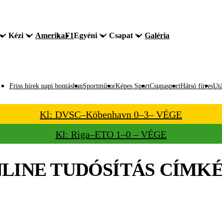
Kézi
Amerika
F1
Egyéni
Csapat
Galéria
Friss hírek napi bontásban
Sportműsor
Képes Sport
Csupasport
Hátsó füves
Utá
Kl: DVSC–Köbenhavn 0–3– VÉGE
Kl: Riga–ETO 1–0 – VÉGE
LINE TUDÓSÍTÁS
CÍMKÉ