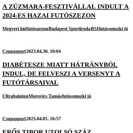
A ZÚZMARA-FESZTIVÁLLAL INDULT A
2024-ES HAZAI FUTÓSZEZON
Megyeri híd
futószezon
Budapest Sportiroda
BSI
futás
omszki tó
Csupasport
2023.04.30. 10:04
DIABÉTESZE MIATT HÁTRÁNYBÓL
INDUL, DE FELVESZI A VERSENYT A
FUTÓTÁRSAIVAL
Ultrabalaton
Morovics Tamás
futás
omszki tó
Csupasport
2023.04.01. 16:57
ERŐS TIBOR UTOLSÓ SZÁZ