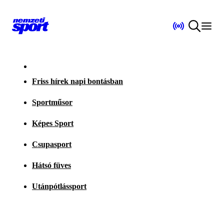
Friss hírek napi bontásban
Sportműsor
Képes Sport
Csupasport
Hátsó füves
Utánpótlássport