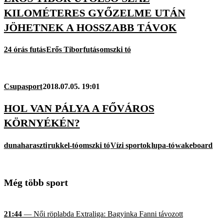
KILOMÉTERES GYŐZELME UTÁN
JÖHETNEK A HOSSZABB TÁVOK
24 órás futás
Erős Tibor
futás
omszki tó
Csupasport
2018.07.05. 19:01
HOL VAN PÁLYA A FŐVÁROS
KÖRNYÉKÉN?
dunaharaszti
rukkel-tó
omszki tó
Vízi sportok
lupa-tó
wakeboard
Még több sport
21:44
— Női röplabda Extraliga: Bagyinka Fanni távozott