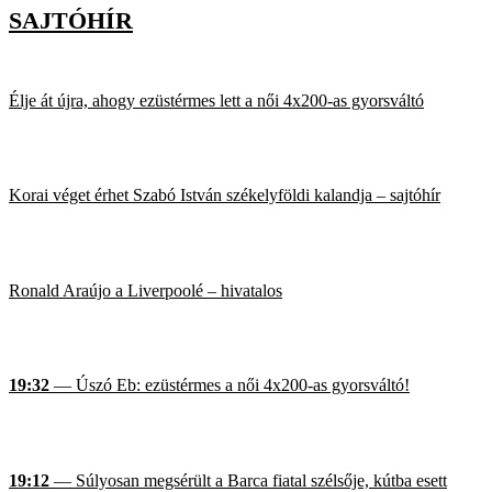
SAJTÓHÍR
Élje át újra, ahogy ezüstérmes lett a női 4x200-as gyorsváltó
Korai véget érhet Szabó István székelyföldi kalandja – sajtóhír
Ronald Araújo a Liverpoolé – hivatalos
19:32
— Úszó Eb: ezüstérmes a női 4x200-as gyorsváltó!
19:12
— Súlyosan megsérült a Barca fiatal szélsője, kútba esett