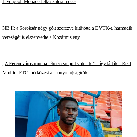
Liverpool–Monaco felkészülési meccs
NB II: a Soroksár négy gólt szerezve kitütötte a DVTK-t, harmadik
vereségét is elszenvedte a Kozármisleny
„A Ferencváros mintha tétmeccsre jött volna ki” – így látták a Real
Madrid–FTC mérkőzést a spanyol újságírók