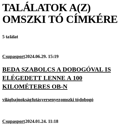
TALÁLATOK A(Z)
OMSZKI TÓ
CÍMKÉRE
5 találat
Csupasport
2024.06.29. 15:19
BEDA SZABOLCS A DOBOGÓVAL IS
ELÉGEDETT LENNE A 100
KILOMÉTERES OB-N
világbajnokság
futás
versenyez
omszki tó
dobogó
Csupasport
2024.01.24. 11:18