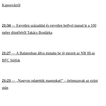
Kaposvárról
21:34
— Egyetlen századdal és egyetlen hellyel marad le a 100
méter döntőjéről Takács Boglárka
21:27
— A Balatonban állva mutatta be új mezeit az NB III-as
BFC Siófok
21:23
— „Nagyon odatettük magunkat!” – örömszavak az ezüst
után