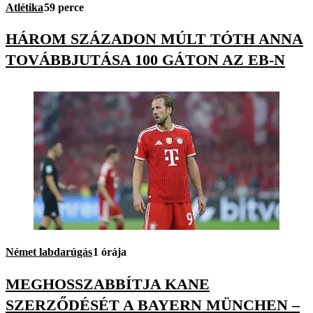
Atlétika
59 perce
HÁROM SZÁZADON MÚLT TÓTH ANNA
TOVÁBBJUTÁSA 100 GÁTON AZ EB-N
Német labdarúgás
1 órája
MEGHOSSZABBÍTJA KANE
SZERZŐDÉSÉT A BAYERN MÜNCHEN –