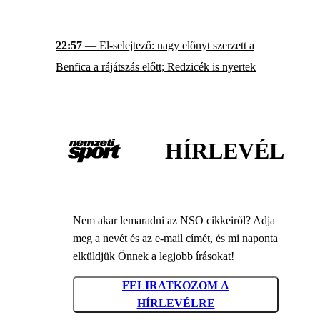
22:57
— El-selejtező: nagy előnyt szerzett a
Benfica a rájátszás előtt; Redzicék is nyertek
HÍRLEVÉL
Nem akar lemaradni az NSO cikkeiről? Adja
meg a nevét és az e-mail címét, és mi naponta
elküldjük Önnek a legjobb írásokat!
FELIRATKOZOM A
HÍRLEVÉLRE