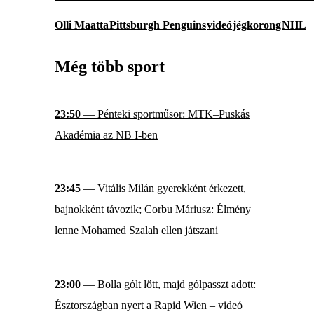
Olli Maatta
Pittsburgh Penguins
videó
jégkorong
NHL
Még több sport
23:50
— Pénteki sportműsor: MTK–Puskás
Akadémia az NB I-ben
23:45
— Vitális Milán gyerekként érkezett,
bajnokként távozik; Corbu Máriusz: Élmény
lenne Mohamed Szalah ellen játszani
23:00
— Bolla gólt lőtt, majd gólpasszt adott:
Észtországban nyert a Rapid Wien – videó