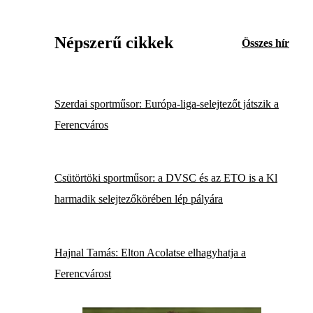
Népszerű cikkek
Összes hír
Szerdai sportműsor: Európa-liga-selejtezőt játszik a
Ferencváros
Csütörtöki sportműsor: a DVSC és az ETO is a Kl
harmadik selejtezőkörében lép pályára
Hajnal Tamás: Elton Acolatse elhagyhatja a
Ferencvárost