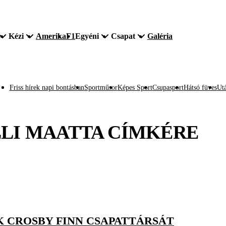
Kézi
Amerika
F1
Egyéni
Csapat
Galéria
Friss hírek napi bontásban
Sportműsor
Képes Sport
Csupasport
Hátsó füves
Utá
LI MAATTA
CÍMKÉRE
 CROSBY FINN CSAPATTÁRSÁT