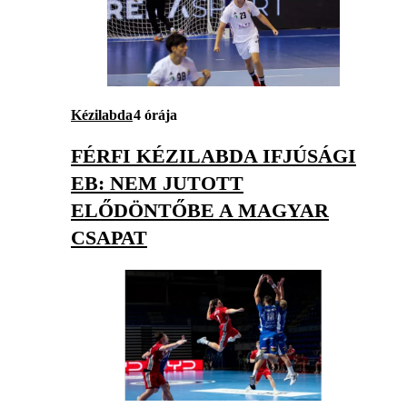
Kézilabda
4 órája
FÉRFI KÉZILABDA IFJÚSÁGI
EB: NEM JUTOTT
ELŐDÖNTŐBE A MAGYAR
CSAPAT