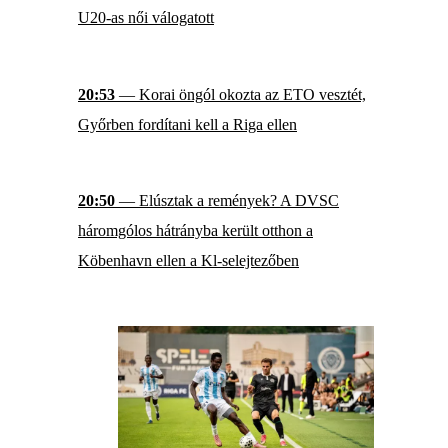
U20-as női válogatott
20:53
— Korai öngól okozta az ETO vesztét,
Győrben fordítani kell a Riga ellen
20:50
— Elúsztak a remények? A DVSC
háromgólos hátrányba került otthon a
Köbenhavn ellen a Kl-selejtezőben