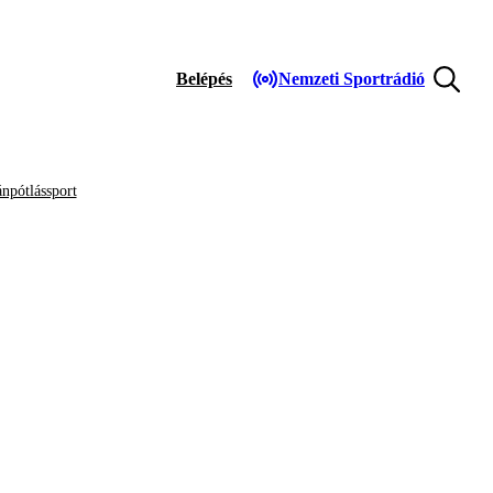
Belépés
Nemzeti Sportrádió
npótlássport