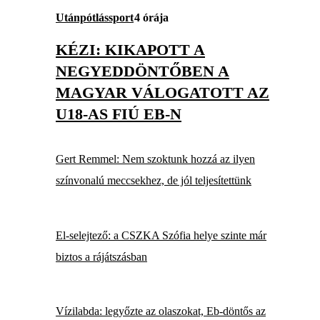
Utánpótlássport
4 órája
KÉZI: KIKAPOTT A
NEGYEDDÖNTŐBEN A
MAGYAR VÁLOGATOTT AZ
U18-AS FIÚ EB-N
Gert Remmel: Nem szoktunk hozzá az ilyen
színvonalú meccsekhez, de jól teljesítettünk
El-selejtező: a CSZKA Szófia helye szinte már
biztos a rájátszásban
Vízilabda: legyőzte az olaszokat, Eb-döntős az