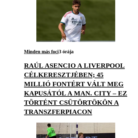
Minden más foci
3 órája
RAÚL ASENCIO A LIVERPOOL
CÉLKERESZTJÉBEN; 45
MILLIÓ FONTÉRT VÁLT MEG
KAPUSÁTÓL A MAN. CITY – EZ
TÖRTÉNT CSÜTÖRTÖKÖN A
TRANSZFERPIACON