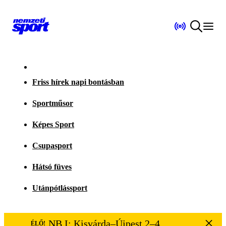
Friss hírek napi bontásban
Sportműsor
Képes Sport
Csupasport
Hátsó füves
Utánpótlássport
NB I: Kisvárda–Újpest 2–4
ÉLŐ!