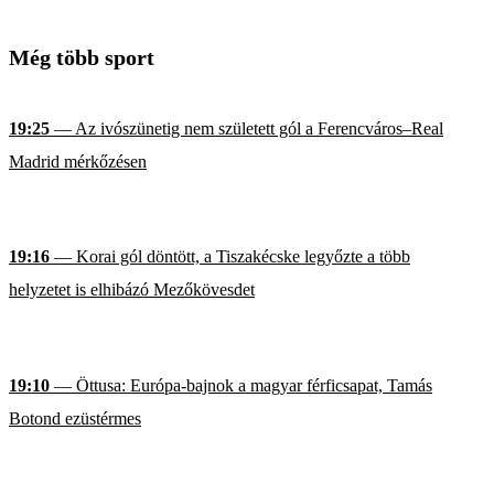
Még több sport
19:25
— Az ivószünetig nem született gól a Ferencváros–Real
Madrid mérkőzésen
19:16
— Korai gól döntött, a Tiszakécske legyőzte a több
helyzetet is elhibázó Mezőkövesdet
19:10
— Öttusa: Európa-bajnok a magyar férficsapat, Tamás
Botond ezüstérmes