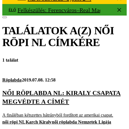
Felkészülés: Ferencváros–Real Madrid 0–0
ÉLŐ
TALÁLATOK A(Z)
NŐI
RÖPI NL
CÍMKÉRE
1 találat
Röplabda
2019.07.08. 12:58
NŐI RÖPLABDA NL: KIRALY CSAPATA
MEGVÉDTE A CÍMÉT
A fináléban kétszettes hátrányból fordított az amerikai csapat.
női röpi NL
Karch Kiraly
női röplabda Nemzetek Ligája