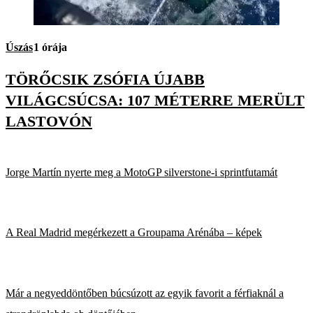
Úszás
1 órája
TÖRŐCSIK ZSÓFIA ÚJABB
VILÁGCSÚCSA: 107 MÉTERRE MERÜLT
LASTOVÓN
Jorge Martín nyerte meg a MotoGP silverstone-i sprintfutamát
A Real Madrid megérkezett a Groupama Arénába – képek
Már a negyeddöntőben búcsúzott az egyik favorit a férfiaknál a