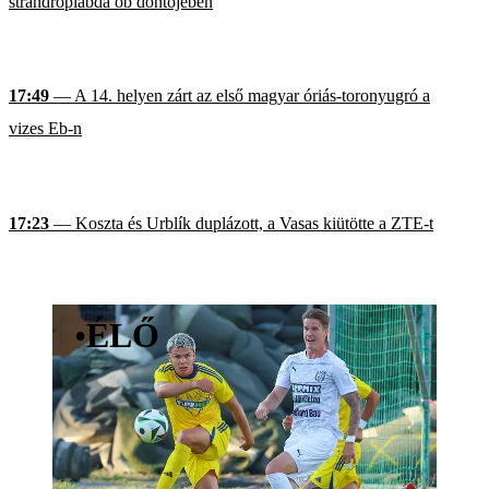
strandröplabda ob döntőjében
17:49
— A 14. helyen zárt az első magyar óriás-toronyugró a
vizes Eb-n
17:23
— Koszta és Urblík duplázott, a Vasas kiütötte a ZTE-t
•
ÉLŐ