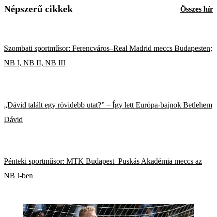
Népszerű cikkek
Összes hír
Szombati sportműsor: Ferencváros–Real Madrid meccs Budapesten;
NB I, NB II, NB III
„Dávid talált egy rövidebb utat?” – Így lett Európa-bajnok Betlehem
Dávid
Pénteki sportműsor: MTK Budapest–Puskás Akadémia meccs az
NB I-ben