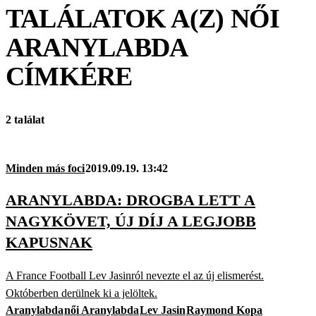
TALÁLATOK A(Z)
NŐI
ARANYLABDA
CÍMKÉRE
2 találat
Minden más foci
2019.09.19. 13:42
ARANYLABDA: DROGBA LETT A
NAGYKÖVET, ÚJ DÍJ A LEGJOBB
KAPUSNAK
A France Football Lev Jasinról nevezte el az új elismerést.
Októberben derülnek ki a jelöltek.
Aranylabda
női Aranylabda
Lev Jasin
Raymond Kopa