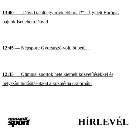
13:00
— „Dávid talált egy rövidebb utat?” – Így lett Európa-
bajnok Betlehem Dávid
12:45
— Népsport: Gyorsúszó volt, öt betű…
12:35
— Olimpiai sportok hete kiemelt közvetítésekkel és
helyszíni tudósításokkal a közmédia csatornáin
HÍRLEVÉL