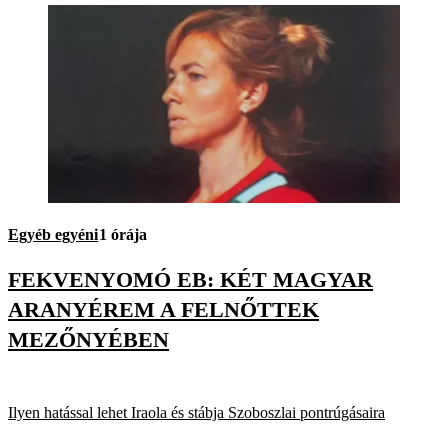
Egyéb egyéni
1 órája
FEKVENYOMÓ EB: KÉT MAGYAR
ARANYÉREM A FELNŐTTEK
MEZŐNYÉBEN
Ilyen hatással lehet Iraola és stábja Szoboszlai pontrúgásaira