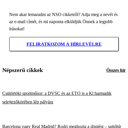
Nem akar lemaradni az NSO cikkeiről? Adja meg a nevét és
az e-mail címét, és mi naponta elküldjük Önnek a legjobb
írásokat!
FELIRATKOZOM A HÍRLEVÉLRE
Népszerű cikkek
Összes hír
Csütörtöki sportműsor: a DVSC és az ETO is a Kl harmadik
selejtezőkörében lép pályára
Barcelona vagy Real Madrid? Rodri meghozta a döntést – sajtóhír