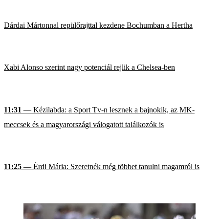
Dárdai Mártonnal repülőrajttal kezdene Bochumban a Hertha
Xabi Alonso szerint nagy potenciál rejlik a Chelsea-ben
11:31
— Kézilabda: a Sport Tv-n lesznek a bajnokik, az MK-
meccsek és a magyarországi válogatott találkozók is
11:25
— Érdi Mária: Szeretnék még többet tanulni magamról is