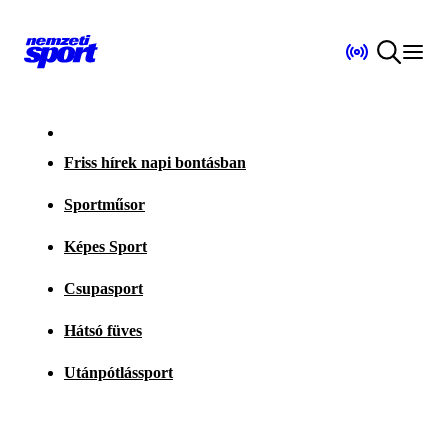
Friss hírek napi bontásban
Sportműsor
Képes Sport
Csupasport
Hátsó füves
Utánpótlássport