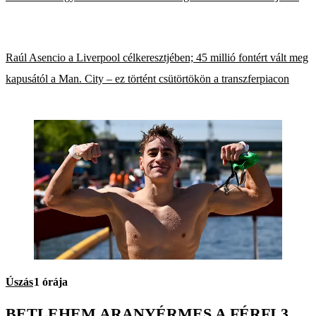
Raúl Asencio a Liverpool célkeresztjében; 45 millió fontért vált meg
kapusától a Man. City – ez történt csütörtökön a transzferpiacon
Úszás
1 órája
BETLEHEM ARANYÉRMES A FÉRFI 3