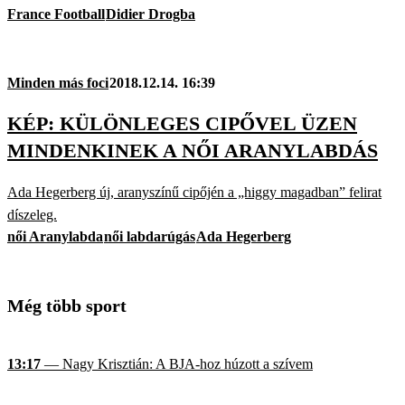
France Football
Didier Drogba
Minden más foci
2018.12.14. 16:39
KÉP: KÜLÖNLEGES CIPŐVEL ÜZEN
MINDENKINEK A NŐI ARANYLABDÁS
Ada Hegerberg új, aranyszínű cipőjén a „higgy magadban” felirat
díszeleg.
női Aranylabda
női labdarúgás
Ada Hegerberg
Még több sport
13:17
— Nagy Krisztián: A BJA-hoz húzott a szívem