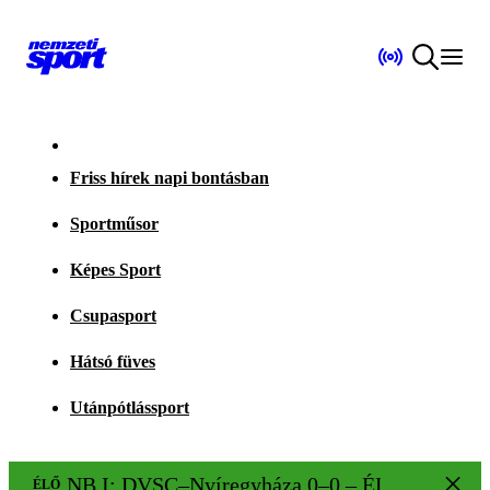
Friss hírek napi bontásban
Sportműsor
Képes Sport
Csupasport
Hátsó füves
Utánpótlássport
NB I: DVSC–Nyíregyháza 0–0 – ÉLŐ!
ÉLŐ