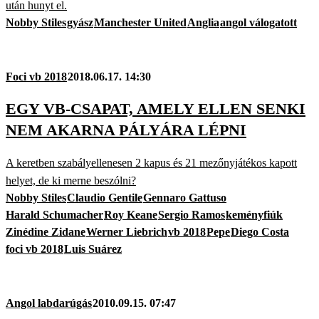
után hunyt el.
Nobby Stiles
gyász
Manchester United
Anglia
angol válogatott
Foci vb 2018
2018.06.17. 14:30
EGY VB-CSAPAT, AMELY ELLEN SENKI
NEM AKARNA PÁLYÁRA LÉPNI
A keretben szabályellenesen 2 kapus és 21 mezőnyjátékos kapott
helyet, de ki merne beszólni?
Nobby Stiles
Claudio Gentile
Gennaro Gattuso
Harald Schumacher
Roy Keane
Sergio Ramos
keményfiúk
Zinédine Zidane
Werner Liebrich
vb 2018
Pepe
Diego Costa
foci vb 2018
Luis Suárez
Angol labdarúgás
2010.09.15. 07:47