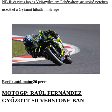
NB II: öt piros lap és Vidi-győzelem Fehérváron; az utolsó percben
úszott el a Gyirmót hibátlan mérlege
Egyéb autó-motor
26 perce
MOTOGP: RAÚL FERNÁNDEZ
GYŐZÖTT SILVERSTONE-BAN