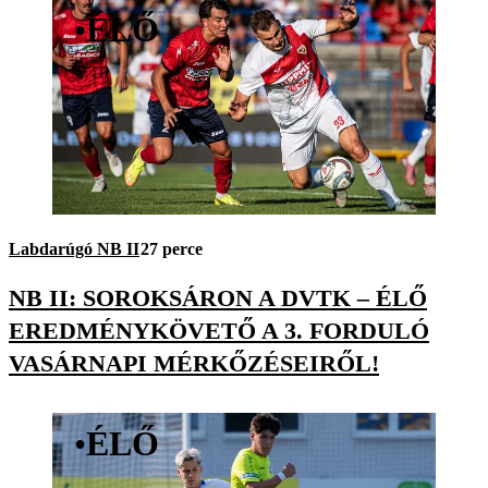
•
ÉLŐ
Labdarúgó NB II
27 perce
NB II: SOROKSÁRON A DVTK – ÉLŐ
EREDMÉNYKÖVETŐ A 3. FORDULÓ
VASÁRNAPI MÉRKŐZÉSEIRŐL!
•
ÉLŐ