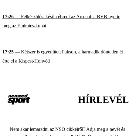
17:26
— Felkészülés: későn ébredt az Arsenal, a BVB nyerte
meg az Emirates-kupát
17:25
— Kétszer is egyenlített Pakson, a harmadik döntetlenjét
érte el a Kispest-Honvéd
HÍRLEVÉL
Nem akar lemaradni az NSO cikkeiről? Adja meg a nevét és