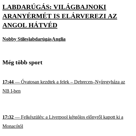
LABDARÚGÁS: VILÁGBAJNOKI
ARANYÉRMÉT IS ELÁRVEREZI AZ
ANGOL HÁTVÉD
Nobby Stiles
labdarúgás
Anglia
Még több sport
17:44
— Óvatosan kezdtek a felek – Debrecen–Nyíregyháza az
NB I-ben
17:32
— Felkészülés: a Liverpool kétgólos előnyről kapott ki a
Monacótól