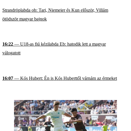
Strandröplabda ob: Tari, Niemeier és Kun először, Villám
ötödször magyar bajnok
16:22
— U18-as fiú kézilabda Eb: hatodik lett a magyar
válogatott
16:07
— Kós Hubert: Én is Kós Huberttől várnám az érmeket