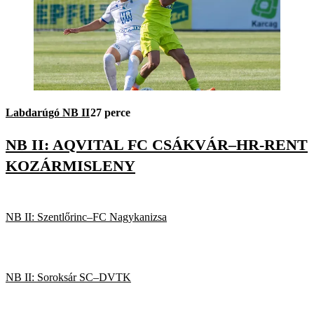
Labdarúgó NB II
27 perce
NB II: AQVITAL FC CSÁKVÁR–HR-RENT
KOZÁRMISLENY
NB II: Szentlőrinc–FC Nagykanizsa
NB II: Soroksár SC–DVTK