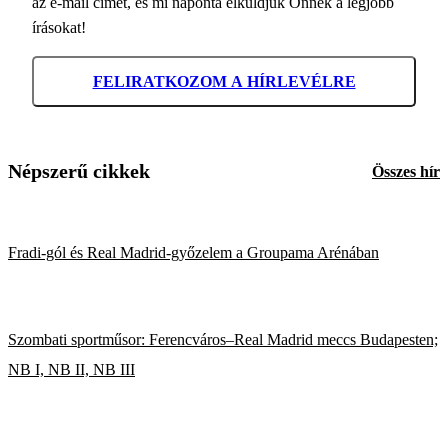
az e-mail címét, és mi naponta elküldjük Önnek a legjobb
írásokat!
FELIRATKOZOM A HÍRLEVÉLRE
Népszerű cikkek
Összes hír
Fradi-gól és Real Madrid-győzelem a Groupama Arénában
Szombati sportműsor: Ferencváros–Real Madrid meccs Budapesten;
NB I, NB II, NB III