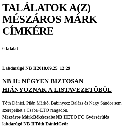
TALÁLATOK A(Z)
MÉSZÁROS MÁRK
CÍMKÉRE
6 találat
Labdarúgó NB II
2018.09.25. 12:29
NB II: NÉGYEN BIZTOSAN
HIÁNYOZNAK A LISTAVEZETŐBŐL
Tóth Dániel, Pilán Márkó, Babinyecz Balázs és Nagy Sándor sem
szerepelhet a Csaba–ETO rangadón.
Mészáros Márk
Békéscsaba
NB II
ETO FC Győr
sérülés
labdarúgó NB II
Tóth Dániel
Győr