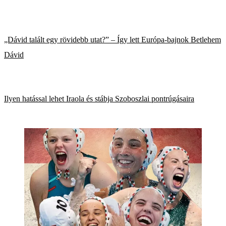
„Dávid talált egy rövidebb utat?” – Így lett Európa-bajnok Betlehem
Dávid
Ilyen hatással lehet Iraola és stábja Szoboszlai pontrúgásaira