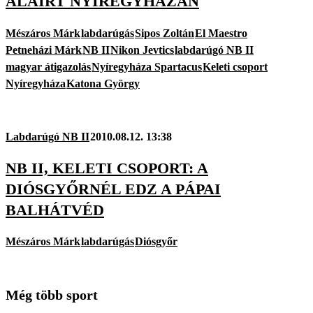
ALÁÍRT NYÍREGYHÁZÁN
Mészáros Márk
labdarúgás
Sipos Zoltán
El Maestro
Petneházi Márk
NB II
Nikon Jevtics
labdarúgó NB II
magyar átigazolás
Nyíregyháza Spartacus
Keleti csoport
Nyíregyháza
Katona György
Labdarúgó NB II
2010.08.12. 13:38
NB II, KELETI CSOPORT: A
DIÓSGYŐRNÉL EDZ A PÁPAI
BALHÁTVÉD
Mészáros Márk
labdarúgás
Diósgyőr
Még több sport