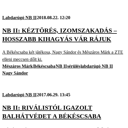
Labdarúgó NB II
2018.08.22. 12:20
NB II: KÉZTÖRÉS, IZOMSZAKADÁS –
HOSSZABB KIHAGYÁS VÁR RÁJUK
A Békéscsaba két játékosa, Nagy Sándor és Mészáros Márk a ZTE
elleni meccsen dőlt ki.
Mészáros Márk
Békéscsaba
NB II
sérülés
labdarúgó NB II
Nagy Sándor
Labdarúgó NB II
2017.06.29. 13:45
NB II: RIVÁLISTÓL IGAZOLT
BALHÁTVÉDET A BÉKÉSCSABA