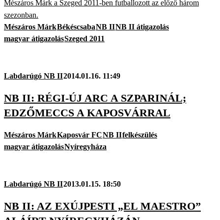
Mészáros Márk a Szeged 2011-ben futballozott az előző három
szezonban.
Mészáros Márk
Békéscsaba
NB II
NB II átigazolás
magyar átigazolás
Szeged 2011
Labdarúgó NB II
2014.01.16. 11:49
NB II: RÉGI-ÚJ ARC A SZPARINÁL;
EDZŐMECCS A KAPOSVÁRRAL
Mészáros Márk
Kaposvár FC
NB II
felkészülés
magyar átigazolás
Nyíregyháza
Labdarúgó NB II
2013.01.15. 18:50
NB II: AZ EXÚJPESTI „EL MAESTRO”