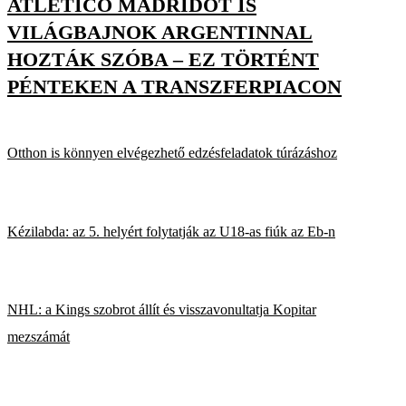
ATLÉTICO MADRIDOT IS
VILÁGBAJNOK ARGENTINNAL
HOZTÁK SZÓBA – EZ TÖRTÉNT
PÉNTEKEN A TRANSZFERPIACON
Otthon is könnyen elvégezhető edzésfeladatok túrázáshoz
Kézilabda: az 5. helyért folytatják az U18-as fiúk az Eb-n
NHL: a Kings szobrot állít és visszavonultatja Kopitar
mezszámát