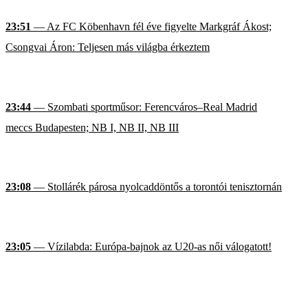
23:51
— Az FC Köbenhavn fél éve figyelte Markgráf Ákost;
Csongvai Áron: Teljesen más világba érkeztem
23:44
— Szombati sportműsor: Ferencváros–Real Madrid
meccs Budapesten; NB I, NB II, NB III
23:08
— Stollárék párosa nyolcaddöntős a torontói tenisztornán
23:05
— Vízilabda: Európa-bajnok az U20-as női válogatott!