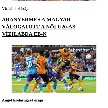
Vízilabda
4 órája
ARANYÉRMES A MAGYAR
VÁLOGATOTT A NŐI U20-AS
VÍZILABDA EB-N
Angol labdarúgás
4 órája