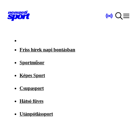
Friss hírek napi bontásban
Sportműsor
Képes Sport
Csupasport
Hátsó füves
Utánpótlássport