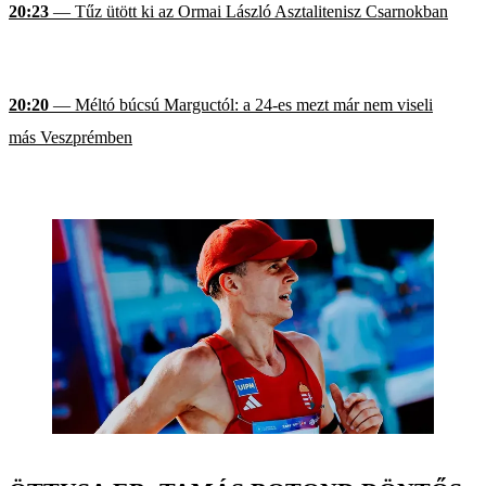
20:23
— Tűz ütött ki az Ormai László Asztalitenisz Csarnokban
20:20
— Méltó búcsú Marguctól: a 24-es mezt már nem viseli
más Veszprémben