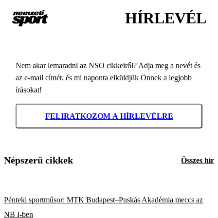
HÍRLEVÉL
Nem akar lemaradni az NSO cikkeiről? Adja meg a nevét és
az e-mail címét, és mi naponta elküldjük Önnek a legjobb
írásokat!
FELIRATKOZOM A HÍRLEVÉLRE
Népszerű cikkek
Összes hír
Pénteki sportműsor: MTK Budapest–Puskás Akadémia meccs az
NB I-ben