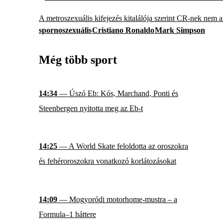
A metroszexuális kifejezés kitalálója szerint CR-nek nem a
spornoszexuális
Cristiano Ronaldo
Mark Simpson
Még több sport
14:34
— Úszó Eb: Kós, Marchand, Ponti és
Steenbergen nyitotta meg az Eb-t
14:25
— A World Skate feloldotta az oroszokra
és fehéroroszokra vonatkozó korlátozásokat
14:09
— Mogyoródi motorhome-mustra – a
Formula–1 háttere