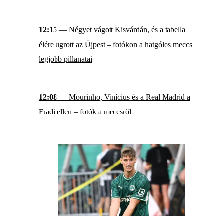
12:15
— Négyet vágott Kisvárdán, és a tabella
élére ugrott az Újpest – fotókon a hatgólos meccs
legjobb pillanatai
12:08
— Mourinho, Vinícius és a Real Madrid a
Fradi ellen – fotók a meccsről