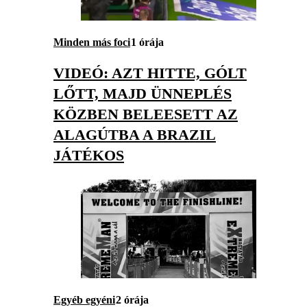
Minden más foci
1 órája
VIDEÓ: AZT HITTE, GÓLT
LŐTT, MAJD ÜNNEPLÉS
KÖZBEN BELEESETT AZ
ALAGÚTBA A BRAZIL
JÁTÉKOS
Egyéb egyéni
2 órája