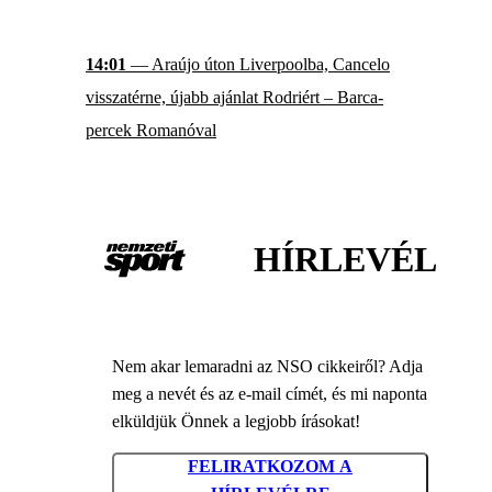
14:01
— Araújo úton Liverpoolba, Cancelo
visszatérne, újabb ajánlat Rodriért – Barca-
percek Romanóval
HÍRLEVÉL
Nem akar lemaradni az NSO cikkeiről? Adja
meg a nevét és az e-mail címét, és mi naponta
elküldjük Önnek a legjobb írásokat!
FELIRATKOZOM A