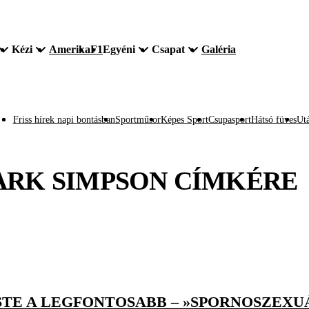
Kézi
Amerika
F1
Egyéni
Csapat
Galéria
Friss hírek napi bontásban
Sportműsor
Képes Sport
Csupasport
Hátsó füves
Utá
RK SIMPSON
CÍMKÉRE
TE A LEGFONTOSABB – »SPORNOSZEXUÁ