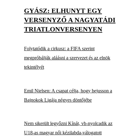
GYÁSZ: ELHUNYT EGY
VERSENYZŐ A NAGYATÁDI
TRIATLONVERSENYEN
Folytatódik a cirkusz: a FIFA szerint
megpróbálják aláásni a szervezet és az elnök
tekintélyét
Emil Nielsen: A csapat célja, hogy bejusson a
Bajnokok Ligája négyes döntőjébe
Nem sikerült legyőzni Kínát, vb-nyolcadik az
U18-as magyar női kézilabda-válogatott