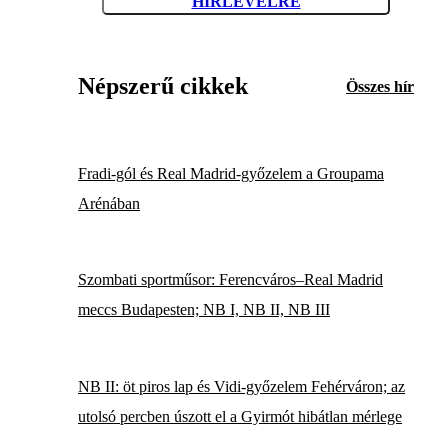
HÍRLEVÉLRE
Népszerű cikkek
Összes hír
Fradi-gól és Real Madrid-győzelem a Groupama
Arénában
Szombati sportműsor: Ferencváros–Real Madrid
meccs Budapesten; NB I, NB II, NB III
NB II: öt piros lap és Vidi-győzelem Fehérváron; az
utolsó percben úszott el a Gyirmót hibátlan mérlege