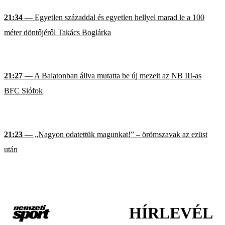
21:34
— Egyetlen századdal és egyetlen hellyel marad le a 100
méter döntőjéről Takács Boglárka
21:27
— A Balatonban állva mutatta be új mezeit az NB III-as
BFC Siófok
21:23
— „Nagyon odatettük magunkat!” – örömszavak az ezüst
után
HÍRLEVÉL