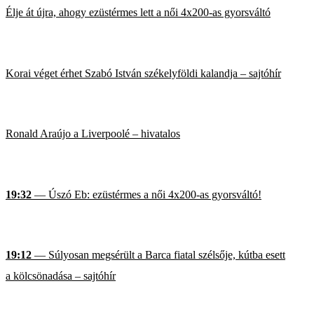
Élje át újra, ahogy ezüstérmes lett a női 4x200-as gyorsváltó
Korai véget érhet Szabó István székelyföldi kalandja – sajtóhír
Ronald Araújo a Liverpoolé – hivatalos
19:32
— Úszó Eb: ezüstérmes a női 4x200-as gyorsváltó!
19:12
— Súlyosan megsérült a Barca fiatal szélsője, kútba esett
a kölcsönadása – sajtóhír