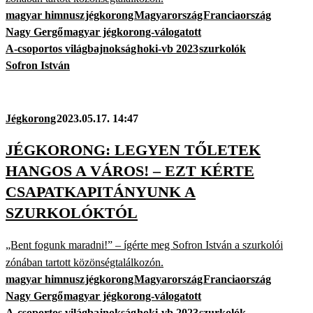
magyar himnusz
jégkorong
Magyarország
Franciaország
Nagy Gergő
magyar jégkorong-válogatott
A-csoportos világbajnokság
hoki-vb 2023
szurkolók
Sofron István
Jégkorong
2023.05.17. 14:47
JÉGKORONG: LEGYEN TŐLETEK
HANGOS A VÁROS! – EZT KÉRTE
CSAPATKAPITÁNYUNK A
SZURKOLÓKTÓL
„Bent fogunk maradni!” – ígérte meg Sofron István a szurkolói
zónában tartott közönségtalálkozón.
magyar himnusz
jégkorong
Magyarország
Franciaország
Nagy Gergő
magyar jégkorong-válogatott
A-csoportos világbajnokság
hoki-vb 2023
szurkolók