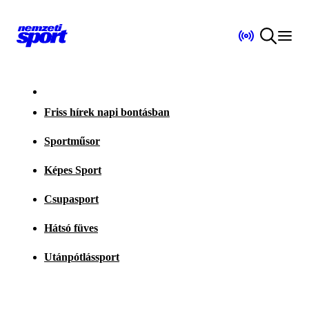
Friss hírek napi bontásban
Sportműsor
Képes Sport
Csupasport
Hátsó füves
Utánpótlássport