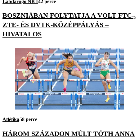
Labdarúgó NB I
42 perce
BOSZNIÁBAN FOLYTATJA A VOLT FTC-,
ZTE- ÉS DVTK-KÖZÉPPÁLYÁS –
HIVATALOS
Atlétika
58 perce
HÁROM SZÁZADON MÚLT TÓTH ANNA