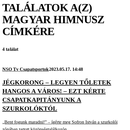
TALÁLATOK A(Z)
MAGYAR HIMNUSZ
CÍMKÉRE
4 találat
NSO Tv Csapatsportok
2023.05.17. 14:48
JÉGKORONG – LEGYEN TŐLETEK
HANGOS A VÁROS! – EZT KÉRTE
CSAPATKAPITÁNYUNK A
SZURKOLÓKTÓL
„Bent fogunk maradni!” – ígérte meg Sofron István a szurkolói
zónában tartott közönségtalálkozón.