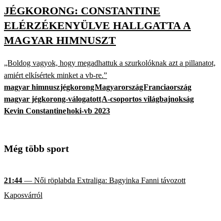
JÉGKORONG: CONSTANTINE
ELÉRZÉKENYÜLVE HALLGATTA A
MAGYAR HIMNUSZT
„Boldog vagyok, hogy megadhattuk a szurkolóknak azt a pillanatot,
amiért elkísértek minket a vb-re.”
magyar himnusz
jégkorong
Magyarország
Franciaország
magyar jégkorong-válogatott
A-csoportos világbajnokság
Kevin Constantine
hoki-vb 2023
Még több sport
21:44
— Női röplabda Extraliga: Bagyinka Fanni távozott
Kaposvárról