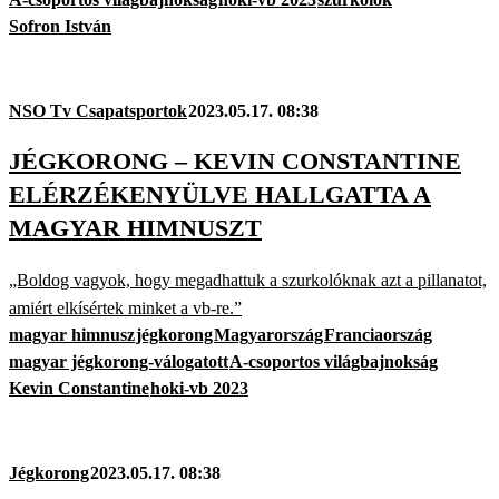
Sofron István
NSO Tv Csapatsportok
2023.05.17. 08:38
JÉGKORONG – KEVIN CONSTANTINE
ELÉRZÉKENYÜLVE HALLGATTA A
MAGYAR HIMNUSZT
„Boldog vagyok, hogy megadhattuk a szurkolóknak azt a pillanatot,
amiért elkísértek minket a vb-re.”
magyar himnusz
jégkorong
Magyarország
Franciaország
magyar jégkorong-válogatott
A-csoportos világbajnokság
Kevin Constantine
hoki-vb 2023
Jégkorong
2023.05.17. 08:38