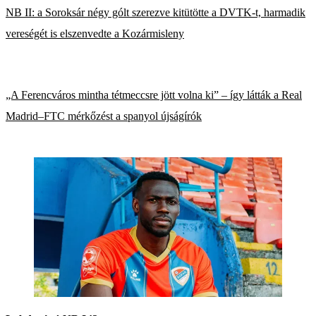
NB II: a Soroksár négy gólt szerezve kitütötte a DVTK-t, harmadik
vereségét is elszenvedte a Kozármisleny
„A Ferencváros mintha tétmeccsre jött volna ki” – így látták a Real
Madrid–FTC mérkőzést a spanyol újságírók