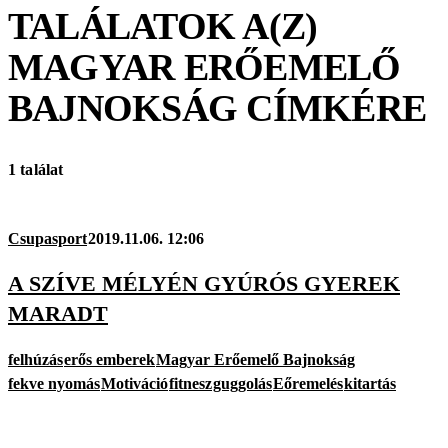
TALÁLATOK A(Z)
MAGYAR ERŐEMELŐ
BAJNOKSÁG
CÍMKÉRE
1 találat
Csupasport
2019.11.06. 12:06
A SZÍVE MÉLYÉN GYÚRÓS GYEREK
MARADT
felhúzás
erős emberek
Magyar Erőemelő Bajnokság
fekve nyomás
Motiváció
fitnesz
guggolás
Eőremelés
kitartás