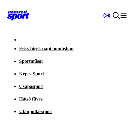
Friss hírek napi bontásban
Sportműsor
Képes Sport
Csupasport
Hátsó füves
Utánpótlássport