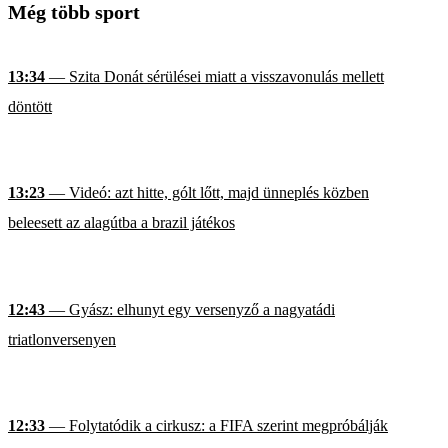
Még több sport
13:34
— Szita Donát sérülései miatt a visszavonulás mellett
döntött
13:23
— Videó: azt hitte, gólt lőtt, majd ünneplés közben
beleesett az alagútba a brazil játékos
12:43
— Gyász: elhunyt egy versenyző a nagyatádi
triatlonversenyen
12:33
— Folytatódik a cirkusz: a FIFA szerint megpróbálják