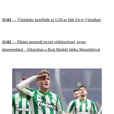
11:02
— Vízilabda: kezdődik az U20-as fiúk Eb-je Várnában
11:02
— Pikáns portugál recept védekezéssel, gyors
átmenetekkel – fókuszban a Real Madrid játéka Mourinhóval