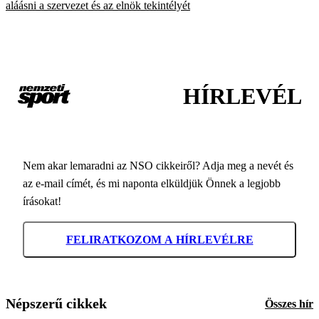
aláásni a szervezet és az elnök tekintélyét
HÍRLEVÉL
Nem akar lemaradni az NSO cikkeiről? Adja meg a nevét és
az e-mail címét, és mi naponta elküldjük Önnek a legjobb
írásokat!
FELIRATKOZOM A HÍRLEVÉLRE
Népszerű cikkek
Összes hír