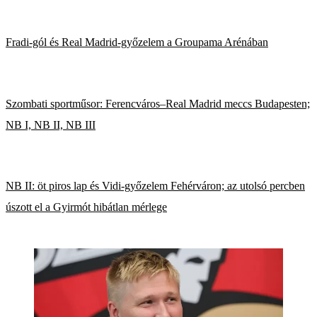
Fradi-gól és Real Madrid-győzelem a Groupama Arénában
Szombati sportműsor: Ferencváros–Real Madrid meccs Budapesten;
NB I, NB II, NB III
NB II: öt piros lap és Vidi-győzelem Fehérváron; az utolsó percben
úszott el a Gyirmót hibátlan mérlege