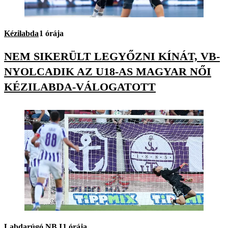
Kézilabda
1 órája
NEM SIKERÜLT LEGYŐZNI KÍNÁT, VB-
NYOLCADIK AZ U18-AS MAGYAR NŐI
KÉZILABDA-VÁLOGATOTT
Labdarúgó NB I
1 órája