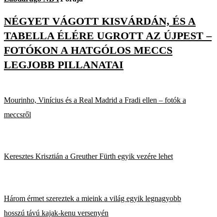
NÉGYET VÁGOTT KISVÁRDÁN, ÉS A
TABELLA ÉLÉRE UGROTT AZ ÚJPEST –
FOTÓKON A HATGÓLOS MECCS
LEGJOBB PILLANATAI
Mourinho, Vinícius és a Real Madrid a Fradi ellen – fotók a
meccsről
Keresztes Krisztián a Greuther Fürth egyik vezére lehet
Három érmet szereztek a mieink a világ egyik legnagyobb
hosszú távú kajak-kenu versenyén