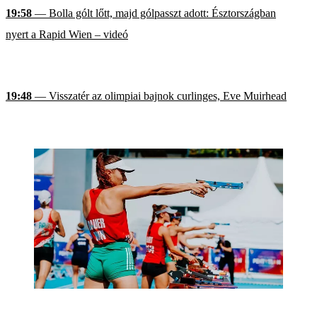
19:58
— Bolla gólt lőtt, majd gólpasszt adott: Észtországban
nyert a Rapid Wien – videó
19:48
— Visszatér az olimpiai bajnok curlinges, Eve Muirhead