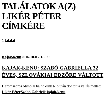
TALÁLATOK A(Z)
LIKÉR PÉTER
CÍMKÉRE
1 találat
Kajak-kenu
2016.10.05. 18:09
KAJAK-KENU: SZABÓ GABRIELLA 32
ÉVES, SZLOVÁKIAI EDZŐRE VÁLTOTT
Háromszoros olimpiai bajnokunk Rio után döntött a váltás mellett.
Likér Péter
Szabó Gabriella
kajak-kenu