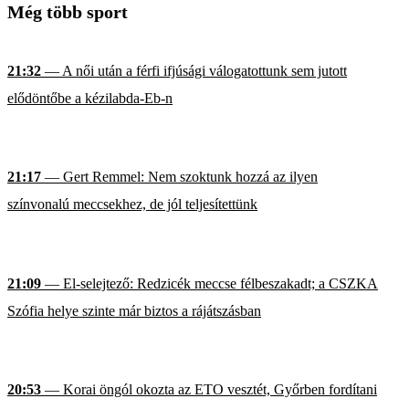
Még több sport
21:32
— A női után a férfi ifjúsági válogatottunk sem jutott
elődöntőbe a kézilabda-Eb-n
21:17
— Gert Remmel: Nem szoktunk hozzá az ilyen
színvonalú meccsekhez, de jól teljesítettünk
21:09
— El-selejtező: Redzicék meccse félbeszakadt; a CSZKA
Szófia helye szinte már biztos a rájátszásban
20:53
— Korai öngól okozta az ETO vesztét, Győrben fordítani