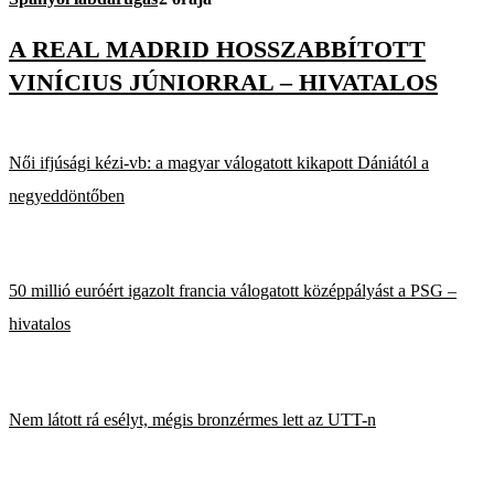
A REAL MADRID HOSSZABBÍTOTT
VINÍCIUS JÚNIORRAL – HIVATALOS
Női ifjúsági kézi-vb: a magyar válogatott kikapott Dániától a
negyeddöntőben
50 millió euróért igazolt francia válogatott középpályást a PSG –
hivatalos
Nem látott rá esélyt, mégis bronzérmes lett az UTT-n