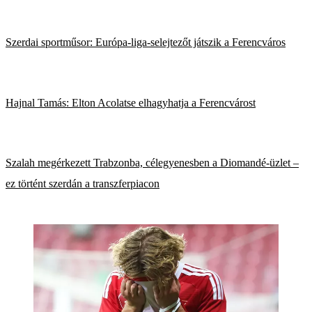
Szerdai sportműsor: Európa-liga-selejtezőt játszik a Ferencváros
Hajnal Tamás: Elton Acolatse elhagyhatja a Ferencvárost
Szalah megérkezett Trabzonba, célegyenesben a Diomandé-üzlet –
ez történt szerdán a transzferpiacon