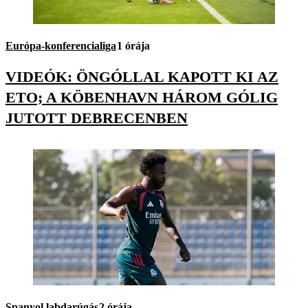
Európa-konferencialiga
1 órája
VIDEÓK: ÖNGÓLLAL KAPOTT KI AZ
ETO; A KÖBENHAVN HÁROM GÓLIG
JUTOTT DEBRECENBEN
Spanyol labdarúgás
2 órája