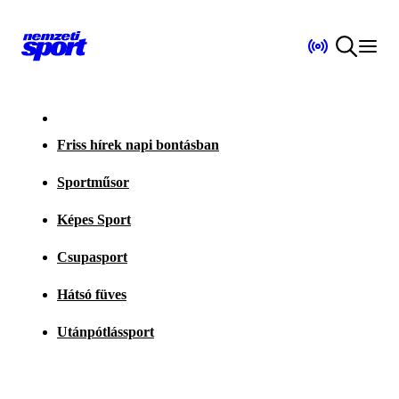
Friss hírek napi bontásban
Sportműsor
Képes Sport
Csupasport
Hátsó füves
Utánpótlássport