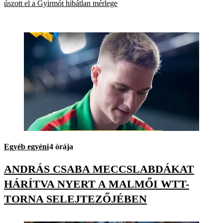
úszott el a Gyirmót hibátlan mérlege
Egyéb egyéni
4 órája
ANDRÁS CSABA MECCSLABDÁKAT
HÁRÍTVA NYERT A MALMŐI WTT-
TORNA SELEJTEZŐJÉBEN