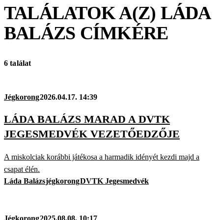
TALÁLATOK A(Z)
LÁDA
BALÁZS
CÍMKÉRE
6 találat
Jégkorong
2026.04.17. 14:39
LÁDA BALÁZS MARAD A DVTK
JEGESMEDVÉK VEZETŐEDZŐJE
A miskolciak korábbi játékosa a harmadik idényét kezdi majd a
csapat élén.
Láda Balázs
jégkorong
DVTK Jegesmedvék
Jégkorong
2025.08.08. 10:17