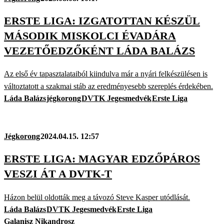
ERSTE LIGA: IZGATOTTAN KÉSZÜL
MÁSODIK MISKOLCI ÉVADÁRA
VEZETŐEDZŐKÉNT LÁDA BALÁZS
Az első év tapasztalatai­ból kiindulva már a nyári felkészülésen is
változtatott a szakmai stáb az eredményesebb szereplés érdekében.
Láda Balázs
jégkorong
DVTK Jegesmedvék
Erste Liga
Jégkorong
2024.04.15. 12:57
ERSTE LIGA: MAGYAR EDZŐPÁROS
VESZI ÁT A DVTK-T
Házon belül oldották meg a távozó Steve Kasper utódlását.
Láda Balázs
DVTK Jegesmedvék
Erste Liga
Galanisz Nikandrosz