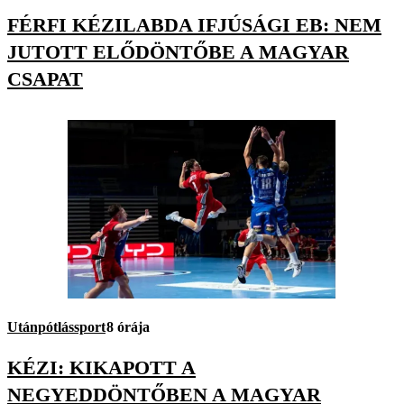
FÉRFI KÉZILABDA IFJÚSÁGI EB: NEM
JUTOTT ELŐDÖNTŐBE A MAGYAR
CSAPAT
Utánpótlássport
8 órája
KÉZI: KIKAPOTT A
NEGYEDDÖNTŐBEN A MAGYAR