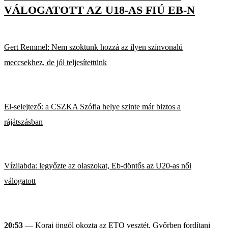
VÁLOGATOTT AZ U18-AS FIÚ EB-N
Gert Remmel: Nem szoktunk hozzá az ilyen színvonalú
meccsekhez, de jól teljesítettünk
El-selejtező: a CSZKA Szófia helye szinte már biztos a
rájátszásban
Vízilabda: legyőzte az olaszokat, Eb-döntős az U20-as női
válogatott
20:53
— Korai öngól okozta az ETO vesztét, Győrben fordítani