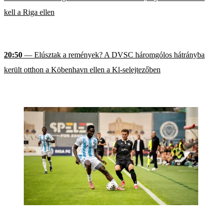
kell a Riga ellen
20:50
— Elúsztak a remények? A DVSC háromgólos hátrányba
került otthon a Köbenhavn ellen a Kl-selejtezőben