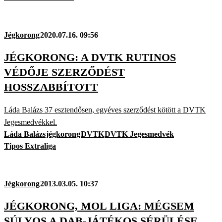
Jégkorong
2020.07.16. 09:56
JÉGKORONG: A DVTK RUTINOS
VÉDŐJE SZERZŐDÉST
HOSSZABBÍTOTT
Láda Balázs 37 esztendősen, egyéves szerződést kötött a DVTK
Jegesmedvékkel.
Láda Balázs
jégkorong
DVTK
DVTK Jegesmedvék
Tipos Extraliga
Jégkorong
2013.03.05. 10:37
JÉGKORONG, MOL LIGA: MÉGSEM
SÚLYOS A DAB-JÁTÉKOS SÉRÜLÉSE