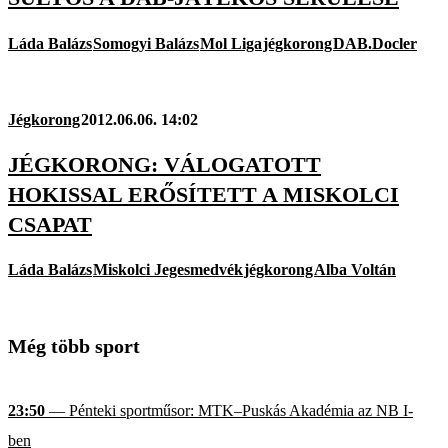
Láda Balázs
Somogyi Balázs
Mol Liga
jégkorong
DAB.Docler
Jégkorong
2012.06.06. 14:02
JÉGKORONG: VÁLOGATOTT
HOKISSAL ERŐSÍTETT A MISKOLCI
CSAPAT
Láda Balázs
Miskolci Jegesmedvék
jégkorong
Alba Voltán
Még több sport
23:50
— Pénteki sportműsor: MTK–Puskás Akadémia az NB I-
ben