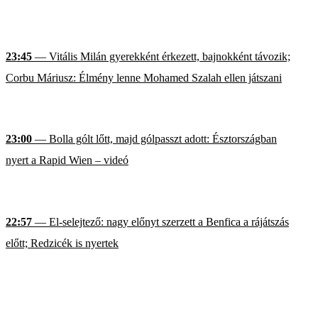
23:45
— Vitális Milán gyerekként érkezett, bajnokként távozik;
Corbu Máriusz: Élmény lenne Mohamed Szalah ellen játszani
23:00
— Bolla gólt lőtt, majd gólpasszt adott: Észtországban
nyert a Rapid Wien – videó
22:57
— El-selejtező: nagy előnyt szerzett a Benfica a rájátszás
előtt; Redzicék is nyertek