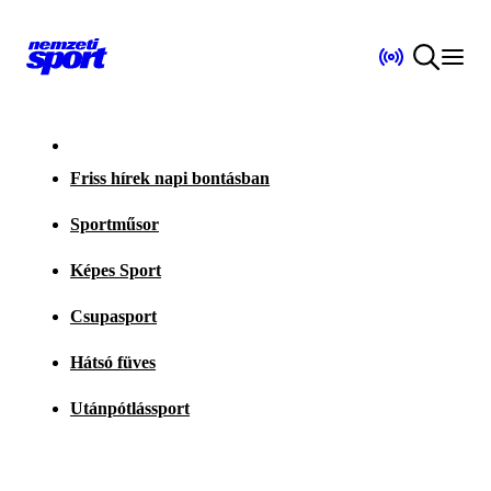
Friss hírek napi bontásban
Sportműsor
Képes Sport
Csupasport
Hátsó füves
Utánpótlássport