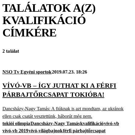
TALÁLATOK A(Z)
KVALIFIKÁCIÓ
CÍMKÉRE
2 találat
NSO Tv Egyéni sportok
2019.07.23. 18:26
VÍVÓ-VB – ÍGY JUTHAT KI A FÉRFI
PÁRBAJTŐRCSAPAT TOKIÓBA!
Dancsházy-Nagy Tamás: A fiúknak is azt mondtam, az ukránok
ellen csak csatát vesztettünk, háborút még nem.
tokiói olimpia
Dancsházy-Nagy Tamás
kvalifikáció
vívó-vb
vívó-vb 2019
vívó-világbajnok
férfi párbajtőrcsapat