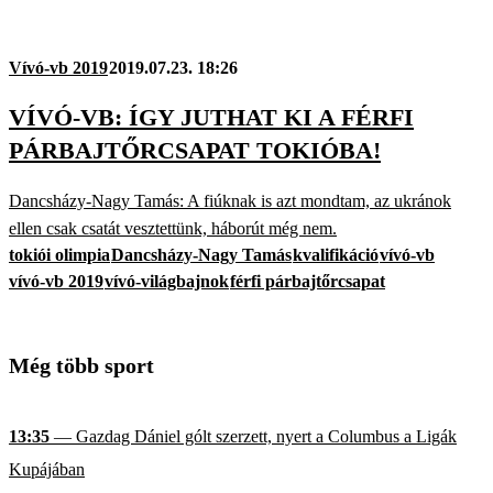
Vívó-vb 2019
2019.07.23. 18:26
VÍVÓ-VB: ÍGY JUTHAT KI A FÉRFI
PÁRBAJTŐRCSAPAT TOKIÓBA!
Dancsházy-Nagy Tamás: A fiúknak is azt mondtam, az ukránok
ellen csak csatát vesztettünk, háborút még nem.
tokiói olimpia
Dancsházy-Nagy Tamás
kvalifikáció
vívó-vb
vívó-vb 2019
vívó-világbajnok
férfi párbajtőrcsapat
Még több sport
13:35
— Gazdag Dániel gólt szerzett, nyert a Columbus a Ligák
Kupájában