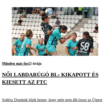
Minden más foci
2 órája
NŐI LABDARÚGÓ BL: KIKAPOTT ÉS
KIESETT AZ FTC
Soltész Dominik bízik benne, hogy még nem állt össze az Újpest