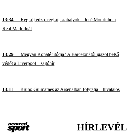
13:34
— Régi-új edző, régi-új szabályok – José Mourinho a
Real Madridnál
13:29
— Megvan Konaté utódja? A Barcelonától igazol belső
védőt a Liverpool – sajtóhír
13:11
— Bruno Guimaraes az Arsenalban folytatja – hivatalos
HÍRLEVÉL