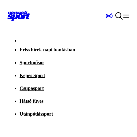
Friss hírek napi bontásban
Sportműsor
Képes Sport
Csupasport
Hátsó füves
Utánpótlássport