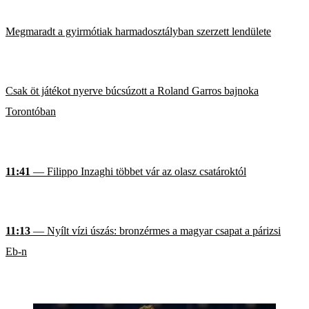
Megmaradt a gyirmótiak harmadosztályban szerzett lendülete
Csak öt játékot nyerve búcsúzott a Roland Garros bajnoka
Torontóban
11:41
— Filippo Inzaghi többet vár az olasz csatároktól
11:13
— Nyílt vízi úszás: bronzérmes a magyar csapat a párizsi
Eb-n