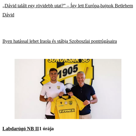
„Dávid talált egy rövidebb utat?” – Így lett Európa-bajnok Betlehem
Dávid
Ilyen hatással lehet Iraola és stábja Szoboszlai pontrúgásaira
Labdarúgó NB II
1 órája