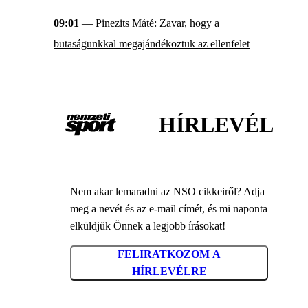
09:01
— Pinezits Máté: Zavar, hogy a
butaságunkkal megajándékoztuk az ellenfelet
HÍRLEVÉL
Nem akar lemaradni az NSO cikkeiről? Adja
meg a nevét és az e-mail címét, és mi naponta
elküldjük Önnek a legjobb írásokat!
FELIRATKOZOM A
HÍRLEVÉLRE