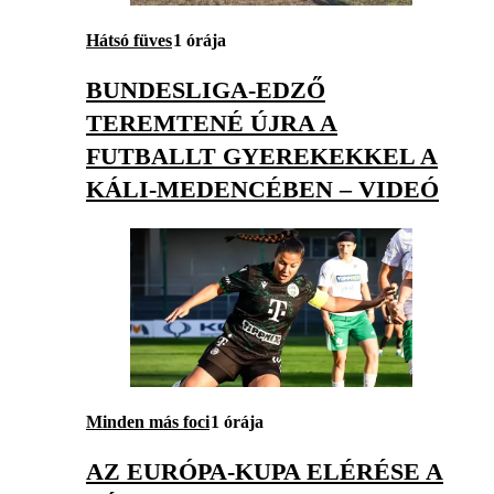
Hátsó füves
1 órája
BUNDESLIGA-EDZŐ
TEREMTENÉ ÚJRA A
FUTBALLT GYEREKEKKEL A
KÁLI-MEDENCÉBEN – VIDEÓ
Minden más foci
1 órája
AZ EURÓPA-KUPA ELÉRÉSE A