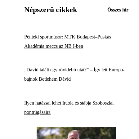
Népszerű cikkek
Összes hír
Pénteki sportműsor: MTK Budapest–Puskás
Akadémia meccs az NB I-ben
„Dávid talált egy rövidebb utat?” – Így lett Európa-
bajnok Betlehem Dávid
Ilyen hatással lehet Iraola és stábja Szoboszlai
pontrúgásaira