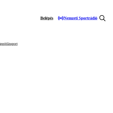
Belépés
Nemzeti Sportrádió
npótlássport