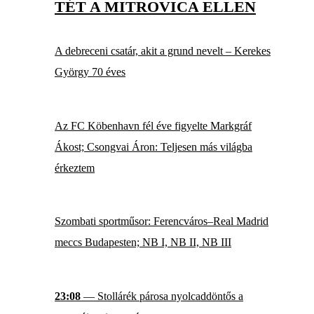
TÉT A MITROVICA ELLEN
A debreceni csatár, akit a grund nevelt – Kerekes
György 70 éves
Az FC Köbenhavn fél éve figyelte Markgráf
Ákost; Csongvai Áron: Teljesen más világba
érkeztem
Szombati sportműsor: Ferencváros–Real Madrid
meccs Budapesten; NB I, NB II, NB III
23:08
— Stollárék párosa nyolcaddöntős a