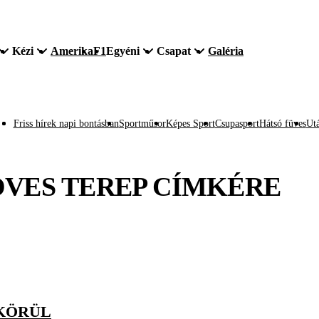
Kézi
Amerika
F1
Egyéni
Csapat
Galéria
Friss hírek napi bontásban
Sportműsor
Képes Sport
Csupasport
Hátsó füves
Utá
VES TEREP
CÍMKÉRE
 KÖRÜL