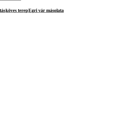
tás
köves terep
Egri vár másolata