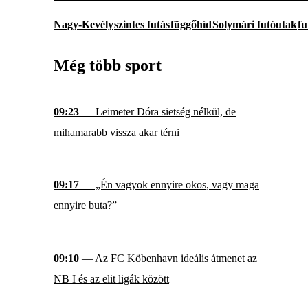
Nagy-Kevély
szintes futás
függőhíd
Solymári futóutak
fu
Még több sport
09:23
— Leimeter Dóra sietség nélkül, de
mihamarabb vissza akar térni
09:17
— „Én vagyok ennyire okos, vagy maga
ennyire buta?”
09:10
— Az FC Köbenhavn ideális átmenet az
NB I és az elit ligák között