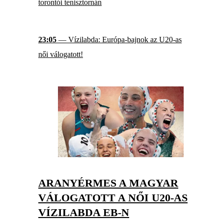
torontói tenisztornán
23:05
— Vízilabda: Európa-bajnok az U20-as
női válogatott!
ARANYÉRMES A MAGYAR
VÁLOGATOTT A NŐI U20-AS
VÍZILABDA EB-N