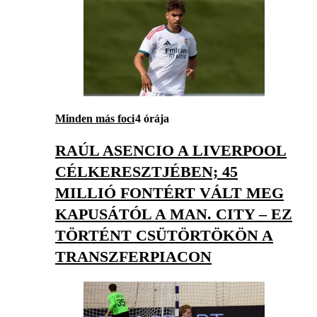
Minden más foci
4 órája
RAÚL ASENCIO A LIVERPOOL
CÉLKERESZTJÉBEN; 45
MILLIÓ FONTÉRT VÁLT MEG
KAPUSÁTÓL A MAN. CITY – EZ
TÖRTÉNT CSÜTÖRTÖKÖN A
TRANSZFERPIACON