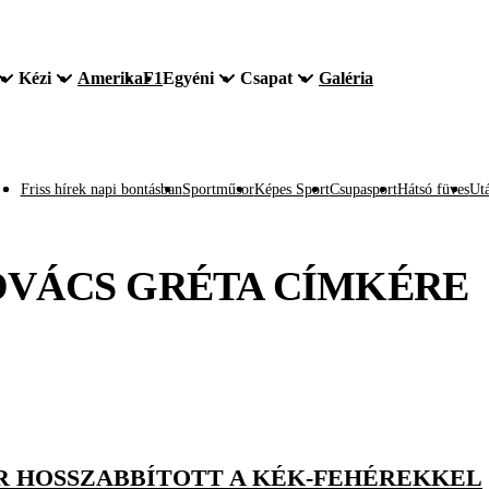
Kézi
Amerika
F1
Egyéni
Csapat
Galéria
Friss hírek napi bontásban
Sportműsor
Képes Sport
Csupasport
Hátsó füves
Utá
VÁCS GRÉTA
CÍMKÉRE
ER HOSSZABBÍTOTT A KÉK-FEHÉREKKEL