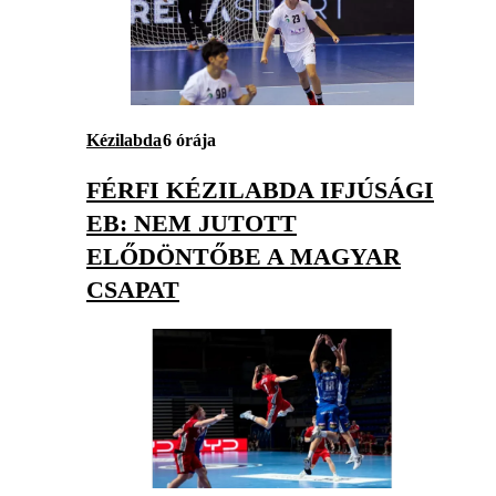
Kézilabda
6 órája
FÉRFI KÉZILABDA IFJÚSÁGI
EB: NEM JUTOTT
ELŐDÖNTŐBE A MAGYAR
CSAPAT