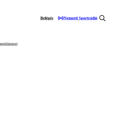
Belépés
Nemzeti Sportrádió
npótlássport