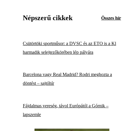
Népszerű cikkek
Összes hír
Csütörtöki sportműsor: a DVSC és az ETO is a Kl
harmadik selejtezőkörében lép pályára
Barcelona vagy Real Madrid? Rodri meghozta a
döntést – sajtóhír
Fájdalmas vereség, távol Európától a Górnik –
lapszemle