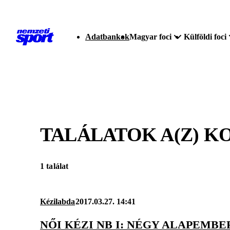
Adatbankok
Magyar foci
Külföldi foci
TALÁLATOK A(Z)
KO
1 találat
Kézilabda
2017.03.27. 14:41
NŐI KÉZI NB I: NÉGY ALAPEMB