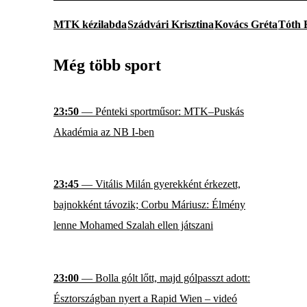
MTK kézilabda
Szádvári Krisztina
Kovács Gréta
Tóth 
Még több sport
23:50
— Pénteki sportműsor: MTK–Puskás
Akadémia az NB I-ben
23:45
— Vitális Milán gyerekként érkezett,
bajnokként távozik; Corbu Máriusz: Élmény
lenne Mohamed Szalah ellen játszani
23:00
— Bolla gólt lőtt, majd gólpasszt adott:
Észtországban nyert a Rapid Wien – videó