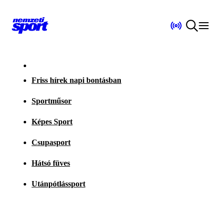
Friss hírek napi bontásban
Sportműsor
Képes Sport
Csupasport
Hátsó füves
Utánpótlássport