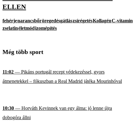
ELLEN
fehérje
narancsbőr
öregedésgátlás
zsírégetés
Kollagén
C-vitamin
zselatin
életmód
izomépítés
Még több sport
11:02
— Pikáns portugál recept védekezéssel, gyors
átmenetekkel – fókuszban a Real Madrid játéka Mourinhóval
10:30
— Horváth Kevinnek van egy álma: jó lenne újra
dobogóra állni