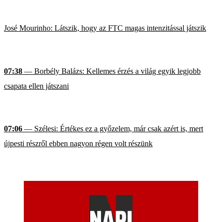
José Mourinho: Látszik, hogy az FTC magas intenzitással játszik
07:38
— Borbély Balázs: Kellemes érzés a világ egyik legjobb
csapata ellen játszani
07:06
— Szélesi: Értékes ez a győzelem, már csak azért is, mert
újpesti részről ebben nagyon régen volt részünk