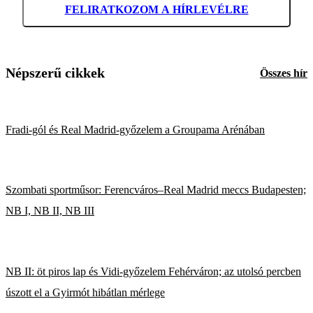
FELIRATKOZOM A HÍRLEVÉLRE
Népszerű cikkek
Összes hír
Fradi-gól és Real Madrid-győzelem a Groupama Arénában
Szombati sportműsor: Ferencváros–Real Madrid meccs Budapesten;
NB I, NB II, NB III
NB II: öt piros lap és Vidi-győzelem Fehérváron; az utolsó percben
úszott el a Gyirmót hibátlan mérlege