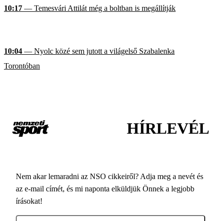
10:17
— Temesvári Attilát még a boltban is megállítják
10:04
— Nyolc közé sem jutott a világelső Szabalenka
Torontóban
HÍRLEVÉL
Nem akar lemaradni az NSO cikkeiről? Adja meg a nevét és
az e-mail címét, és mi naponta elküldjük Önnek a legjobb
írásokat!