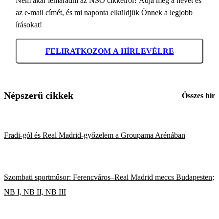
Nem akar lemaradni az NSO cikkeiről? Adja meg a nevét és
az e-mail címét, és mi naponta elküldjük Önnek a legjobb
írásokat!
FELIRATKOZOM A HÍRLEVÉLRE
Népszerű cikkek
Összes hír
Fradi-gól és Real Madrid-győzelem a Groupama Arénában
Szombati sportműsor: Ferencváros–Real Madrid meccs Budapesten;
NB I, NB II, NB III