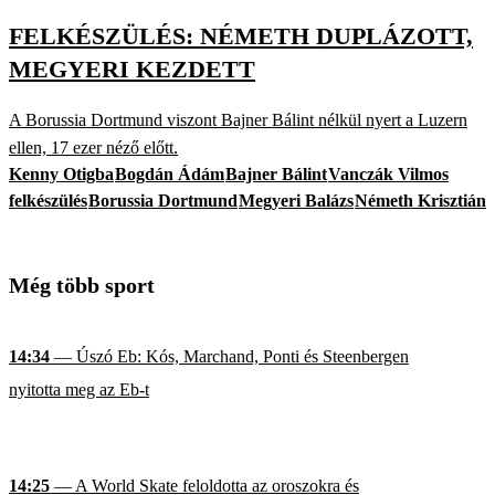
FELKÉSZÜLÉS: NÉMETH DUPLÁZOTT,
MEGYERI KEZDETT
A Borussia Dortmund viszont Bajner Bálint nélkül nyert a Luzern
ellen, 17 ezer néző előtt.
Kenny Otigba
Bogdán Ádám
Bajner Bálint
Vanczák Vilmos
felkészülés
Borussia Dortmund
Megyeri Balázs
Németh Krisztián
Még több sport
14:34
— Úszó Eb: Kós, Marchand, Ponti és Steenbergen
nyitotta meg az Eb-t
14:25
— A World Skate feloldotta az oroszokra és