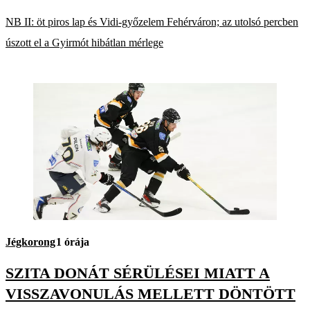
NB II: öt piros lap és Vidi-győzelem Fehérváron; az utolsó percben
úszott el a Gyirmót hibátlan mérlege
Jégkorong
1 órája
SZITA DONÁT SÉRÜLÉSEI MIATT A
VISSZAVONULÁS MELLETT DÖNTÖTT