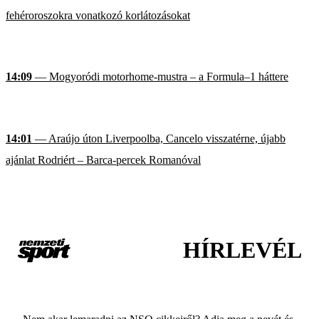
fehéroroszokra vonatkozó korlátozásokat
14:09
— Mogyoródi motorhome-mustra – a Formula–1 háttere
14:01
— Araújo úton Liverpoolba, Cancelo visszatérne, újabb
ajánlat Rodriért – Barca-percek Romanóval
HÍRLEVÉL