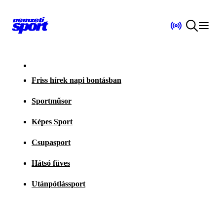
Friss hírek napi bontásban
Sportműsor
Képes Sport
Csupasport
Hátsó füves
Utánpótlássport