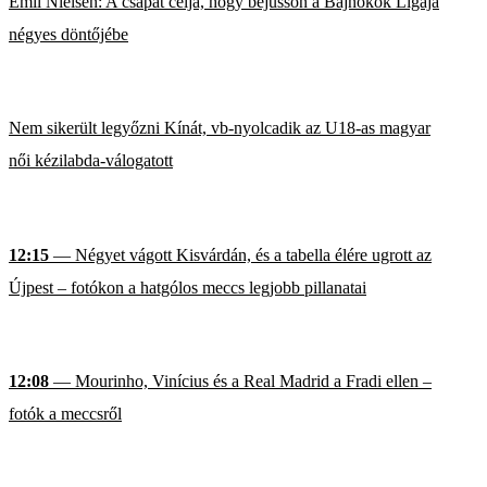
Emil Nielsen: A csapat célja, hogy bejusson a Bajnokok Ligája
négyes döntőjébe
Nem sikerült legyőzni Kínát, vb-nyolcadik az U18-as magyar
női kézilabda-válogatott
12:15
— Négyet vágott Kisvárdán, és a tabella élére ugrott az
Újpest – fotókon a hatgólos meccs legjobb pillanatai
12:08
— Mourinho, Vinícius és a Real Madrid a Fradi ellen –
fotók a meccsről