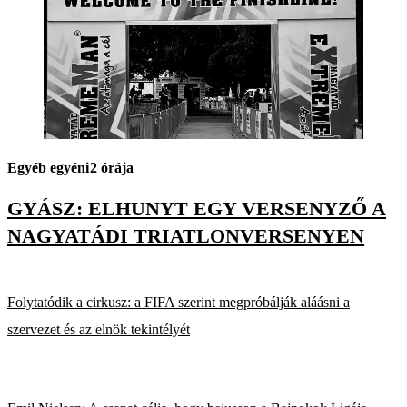
Egyéb egyéni
2 órája
GYÁSZ: ELHUNYT EGY VERSENYZŐ A
NAGYATÁDI TRIATLONVERSENYEN
Folytatódik a cirkusz: a FIFA szerint megpróbálják aláásni a
szervezet és az elnök tekintélyét