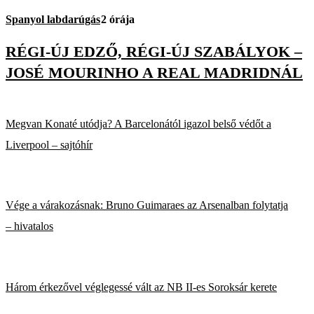
Spanyol labdarúgás
2 órája
RÉGI-ÚJ EDZŐ, RÉGI-ÚJ SZABÁLYOK –
JOSÉ MOURINHO A REAL MADRIDNÁL
Megvan Konaté utódja? A Barcelonától igazol belső védőt a
Liverpool – sajtóhír
Vége a várakozásnak: Bruno Guimaraes az Arsenalban folytatja
– hivatalos
Három érkezővel véglegessé vált az NB II-es Soroksár kerete