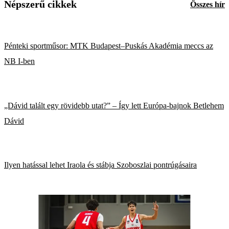
Népszerű cikkek
Összes hír
Pénteki sportműsor: MTK Budapest–Puskás Akadémia meccs az
NB I-ben
„Dávid talált egy rövidebb utat?” – Így lett Európa-bajnok Betlehem
Dávid
Ilyen hatással lehet Iraola és stábja Szoboszlai pontrúgásaira