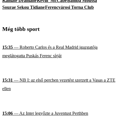
Kamate Dramane
Kevin_McCabe
Bamba Moussa
Sourae Sekou Tidiane
Ferencvárosi Torna Club
Még több sport
15:35
— Roberto Carlos és a Real Madrid igazgatója
meglátogatta Puskás Ferenc sírját
15:31
— NB I: az első percben vezetést szerzett a Vasas a ZTE
ellen
15:06
— Az Inter legyőzte a Juventust Perthben