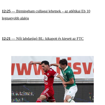
12:25
— Birmingham csillagai lehetnek – az atlétikai Eb 10
legnagyobb alakja
12:21
— Női labdarúgó BL: kikapott és kiesett az FTC