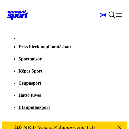
Friss hírek napi bontásban
Sportműsor
Képes Sport
Csupasport
Hátsó füves
Utánpótlássport
NB I: Vasas–Zalaegerszeg 1–0
ÉLŐ