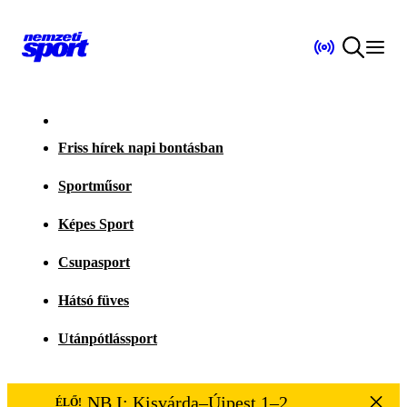
Friss hírek napi bontásban
Sportműsor
Képes Sport
Csupasport
Hátsó füves
Utánpótlássport
NB I: Kisvárda–Újpest 1–2
ÉLŐ!