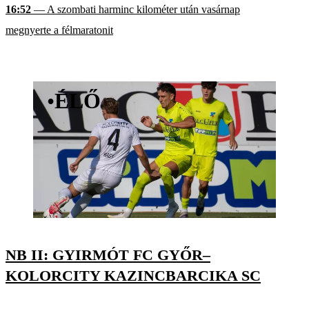
16:52
— A szombati harminc kilométer után vasárnap
megnyerte a félmaratonit
•
ÉLŐ
NB II: GYIRMÓT FC GYŐR–
KOLORCITY KAZINCBARCIKA SC