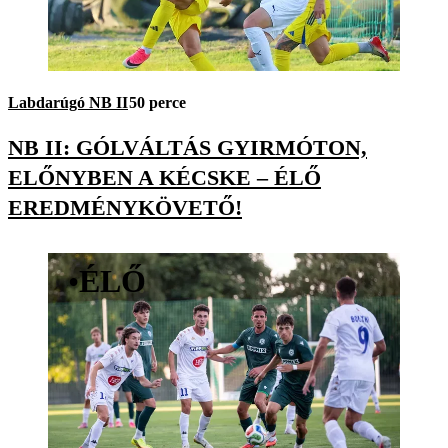
Labdarúgó NB II
50 perce
NB II: GÓLVÁLTÁS GYIRMÓTON,
ELŐNYBEN A KÉCSKE – ÉLŐ
EREDMÉNYKÖVETŐ!
•
ÉLŐ