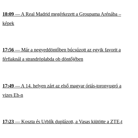
18:09
— A Real Madrid megérkezett a Groupama Arénába –
képek
17:56
— Már a negyeddöntőben búcsúzott az egyik favorit a
férfiaknál a strandröplabda ob döntőjében
17:49
— A 14. helyen zárt az első magyar óriás-toronyugró a
vizes Eb-n
17:23
— Koszta és Urblík duplázott, a Vasas kiütötte a ZTE-t