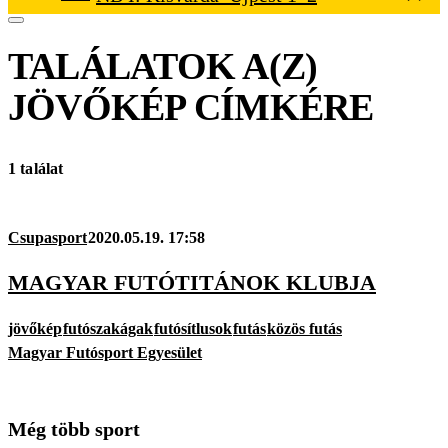
TALÁLATOK A(Z)
JÖVŐKÉP
CÍMKÉRE
1 találat
Csupasport
2020.05.19. 17:58
MAGYAR FUTÓTITÁNOK KLUBJA
jövőkép
futószakágak
futósítlusok
futás
közös futás
Magyar Futósport Egyesület
Még több sport