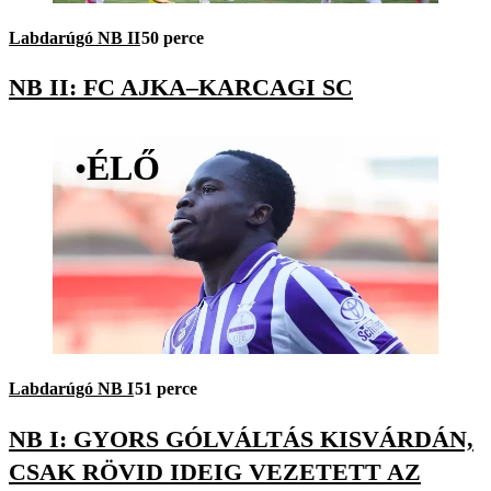
Labdarúgó NB II
50 perce
NB II: FC AJKA–KARCAGI SC
•
ÉLŐ
Labdarúgó NB I
51 perce
NB I: GYORS GÓLVÁLTÁS KISVÁRDÁN,
CSAK RÖVID IDEIG VEZETETT AZ