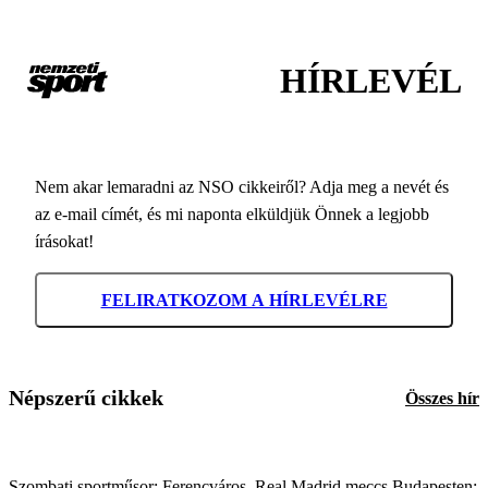
HÍRLEVÉL
Nem akar lemaradni az NSO cikkeiről? Adja meg a nevét és
az e-mail címét, és mi naponta elküldjük Önnek a legjobb
írásokat!
FELIRATKOZOM A HÍRLEVÉLRE
Népszerű cikkek
Összes hír
Szombati sportműsor: Ferencváros–Real Madrid meccs Budapesten;