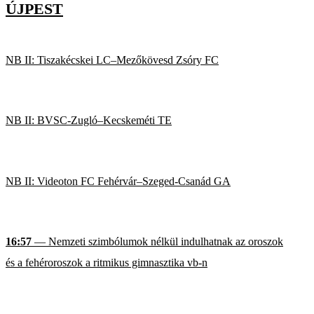
ÚJPEST
NB II: Tiszakécskei LC–Mezőkövesd Zsóry FC
NB II: BVSC-Zugló–Kecskeméti TE
NB II: Videoton FC Fehérvár–Szeged-Csanád GA
16:57
— Nemzeti szimbólumok nélkül indulhatnak az oroszok
és a fehéroroszok a ritmikus gimnasztika vb-n