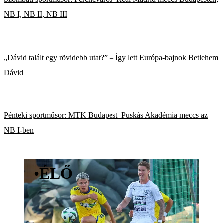
NB I, NB II, NB III
„Dávid talált egy rövidebb utat?” – Így lett Európa-bajnok Betlehem
Dávid
Pénteki sportműsor: MTK Budapest–Puskás Akadémia meccs az
NB I-ben
•
ÉLŐ