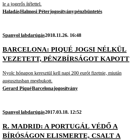
le a jogerős ítélettel.
Haladás
Halmosi Péter
jogosítvány
pénzbüntetés
Spanyol labdarúgás
2018.11.26. 16:48
BARCELONA: PIQUÉ JOGSI NÉLKÜL
VEZETETT, PÉNZBÍRSÁGOT KAPOTT
Nyolc hónapon keresztül kell napi 200 eurót fizetnie, miután
augusztusban megbukott.
Gerard Piqué
Barcelona
jogosítvány
Spanyol labdarúgás
2017.03.18. 12:52
R. MADRID: A PORTUGÁL VÉDŐ A
BÍRÓSÁGON ELISMERTE, CSALT A