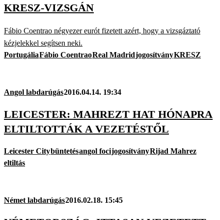
KRESZ-VIZSGÁN
Fábio Coentrao négyezer eurót fizetett azért, hogy a vizsgáztató
kézjelekkel segítsen neki.
Portugália
Fábio Coentrao
Real Madrid
jogosítvány
KRESZ
Angol labdarúgás
2016.04.14. 19:34
LEICESTER: MAHREZT HAT HÓNAPRA
ELTILTOTTÁK A VEZETÉSTŐL
Leicester City
büntetés
angol foci
jogosítvány
Rijad Mahrez
eltiltás
Német labdarúgás
2016.02.18. 15:45