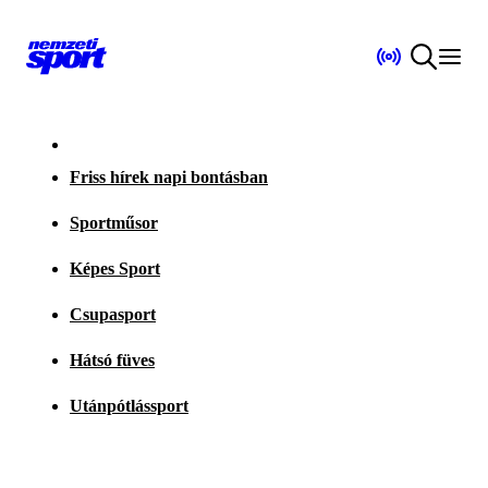
Friss hírek napi bontásban
Sportműsor
Képes Sport
Csupasport
Hátsó füves
Utánpótlássport