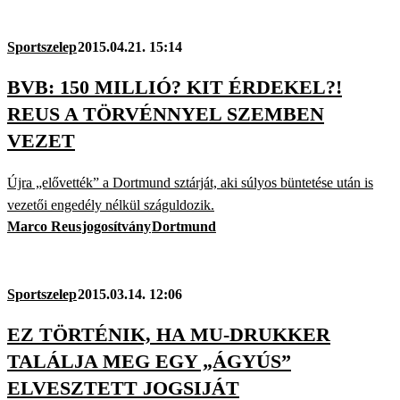
Sportszelep
2015.04.21. 15:14
BVB: 150 MILLIÓ? KIT ÉRDEKEL?!
REUS A TÖRVÉNNYEL SZEMBEN
VEZET
Újra „elővették” a Dortmund sztárját, aki súlyos büntetése után is
vezetői engedély nélkül száguldozik.
Marco Reus
jogosítvány
Dortmund
Sportszelep
2015.03.14. 12:06
EZ TÖRTÉNIK, HA MU-DRUKKER
TALÁLJA MEG EGY „ÁGYÚS”
ELVESZTETT JOGSIJÁT