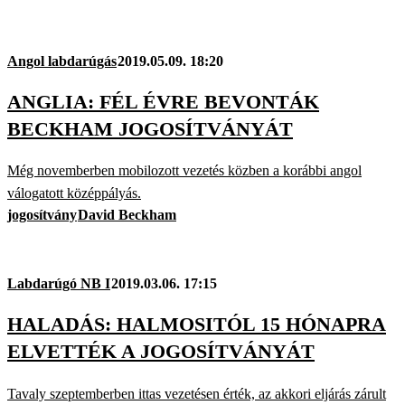
Angol labdarúgás
2019.05.09. 18:20
ANGLIA: FÉL ÉVRE BEVONTÁK
BECKHAM JOGOSÍTVÁNYÁT
Még novemberben mobilozott vezetés közben a korábbi angol
válogatott középpályás.
jogosítvány
David Beckham
Labdarúgó NB I
2019.03.06. 17:15
HALADÁS: HALMOSITÓL 15 HÓNAPRA
ELVETTÉK A JOGOSÍTVÁNYÁT
Tavaly szeptemberben ittas vezetésen érték, az akkori eljárás zárult