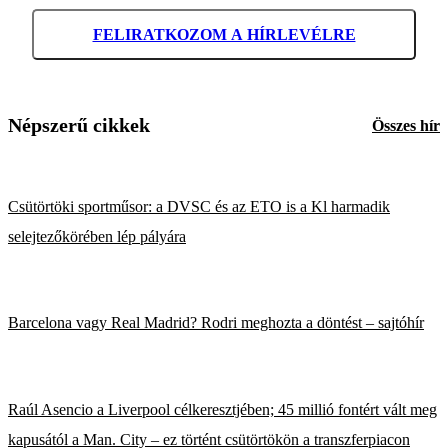
FELIRATKOZOM A HÍRLEVÉLRE
Népszerű cikkek
Összes hír
Csütörtöki sportműsor: a DVSC és az ETO is a Kl harmadik
selejtezőkörében lép pályára
Barcelona vagy Real Madrid? Rodri meghozta a döntést – sajtóhír
Raúl Asencio a Liverpool célkeresztjében; 45 millió fontért vált meg
kapusától a Man. City – ez történt csütörtökön a transzferpiacon