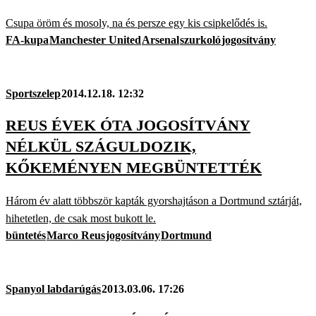
Csupa öröm és mosoly, na és persze egy kis csipkelődés is.
FA-kupa
Manchester United
Arsenal
szurkoló
jogosítvány
Sportszelep
2014.12.18. 12:32
REUS ÉVEK ÓTA JOGOSÍTVÁNY
NÉLKÜL SZÁGULDOZIK,
KŐKEMÉNYEN MEGBÜNTETTÉK
Három év alatt többször kapták gyorshajtáson a Dortmund sztárját,
hihetetlen, de csak most bukott le.
büntetés
Marco Reus
jogosítvány
Dortmund
Spanyol labdarúgás
2013.03.06. 17:26