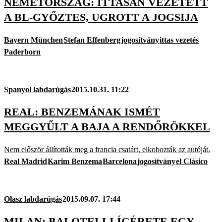
NÉMETORSZÁG: ITTASAN VEZETETT
A BL-GYŐZTES, UGROTT A JOGSIJA
Bayern München
Stefan Effenberg
jogosítvány
ittas vezetés
Paderborn
Spanyol labdarúgás
2015.10.31. 11:22
REAL: BENZEMÁNAK ISMÉT
MEGGYŰLT A BAJA A RENDŐRÖKKEL
Nem először állították meg a francia csatárt, elkobozták az autóját.
Real Madrid
Karim Benzema
Barcelona
jogosítvány
el Clásico
Olasz labdarúgás
2015.09.07. 17:44
MILAN: BALOTELLI ÍGÉRETE EGY