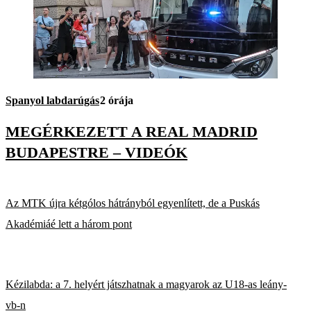
Spanyol labdarúgás
2 órája
MEGÉRKEZETT A REAL MADRID
BUDAPESTRE – VIDEÓK
Az MTK újra kétgólos hátrányból egyenlített, de a Puskás
Akadémiáé lett a három pont
Kézilabda: a 7. helyért játszhatnak a magyarok az U18-as leány-
vb-n