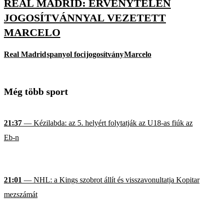
REAL MADRID: ÉRVÉNYTELEN
JOGOSÍTVÁNNYAL VEZETETT
MARCELO
Real Madrid
spanyol foci
jogosítvány
Marcelo
Még több sport
21:37
— Kézilabda: az 5. helyért folytatják az U18-as fiúk az
Eb-n
21:01
— NHL: a Kings szobrot állít és visszavonultatja Kopitar
mezszámát