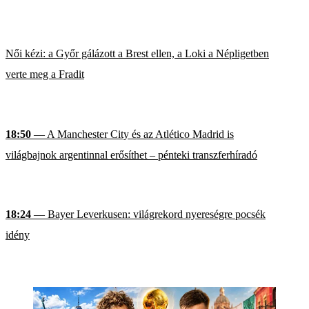
Női kézi: a Győr gálázott a Brest ellen, a Loki a Népligetben
verte meg a Fradit
18:50
— A Manchester City és az Atlético Madrid is
világbajnok argentinnal erősíthet – pénteki transzferhíradó
18:24
— Bayer Leverkusen: világrekord nyereségre pocsék
idény