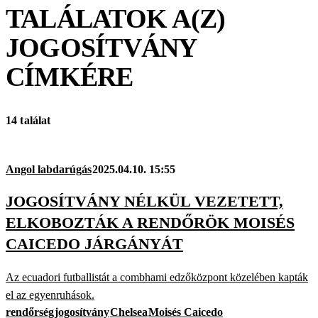
TALÁLATOK A(Z)
JOGOSÍTVÁNY
CÍMKÉRE
14 találat
Angol labdarúgás
2025.04.10. 15:55
JOGOSÍTVÁNY NÉLKÜL VEZETETT,
ELKOBOZTÁK A RENDŐRÖK MOISÉS
CAICEDO JÁRGÁNYÁT
Az ecuadori futballistát a combhami edzőközpont közelében kapták
el az egyenruhások.
rendőrség
jogosítvány
Chelsea
Moisés Caicedo