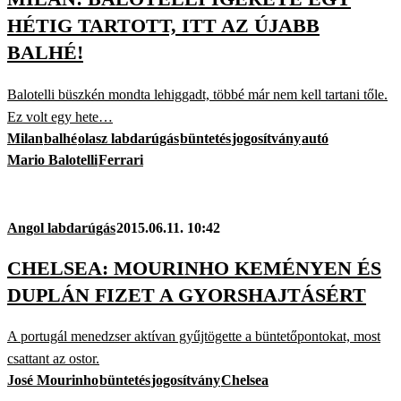
HÉTIG TARTOTT, ITT AZ ÚJABB
BALHÉ!
Balotelli büszkén mondta lehiggadt, többé már nem kell tartani tőle.
Ez volt egy hete…
Milan
balhé
olasz labdarúgás
büntetés
jogosítvány
autó
Mario Balotelli
Ferrari
Angol labdarúgás
2015.06.11. 10:42
CHELSEA: MOURINHO KEMÉNYEN ÉS
DUPLÁN FIZET A GYORSHAJTÁSÉRT
A portugál menedzser aktívan gyűjtögette a büntetőpontokat, most
csattant az ostor.
José Mourinho
büntetés
jogosítvány
Chelsea