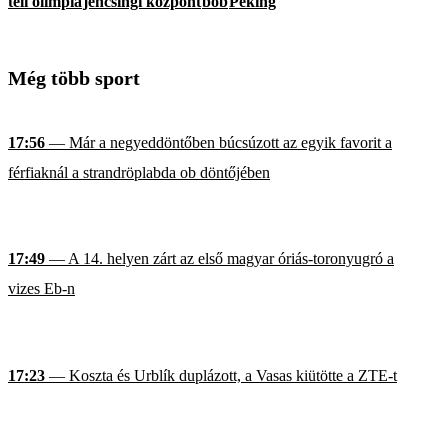
téli olimpia
jencsingi központ
bob
Peking
Még több sport
17:56
— Már a negyeddöntőben búcsúzott az egyik favorit a
férfiaknál a strandröplabda ob döntőjében
17:49
— A 14. helyen zárt az első magyar óriás-toronyugró a
vizes Eb-n
17:23
— Koszta és Urblík duplázott, a Vasas kiütötte a ZTE-t