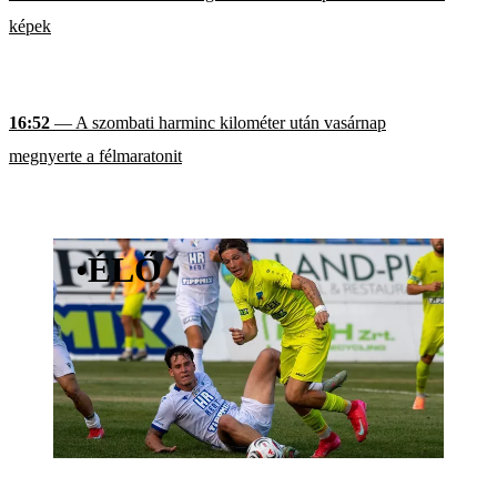
képek
16:52
— A szombati harminc kilométer után vasárnap
megnyerte a félmaratonit
•
ÉLŐ