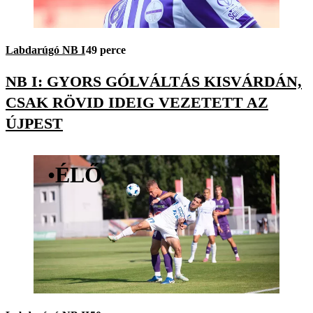
Labdarúgó NB I
49 perce
NB I: GYORS GÓLVÁLTÁS KISVÁRDÁN,
CSAK RÖVID IDEIG VEZETETT AZ
ÚJPEST
•
ÉLŐ