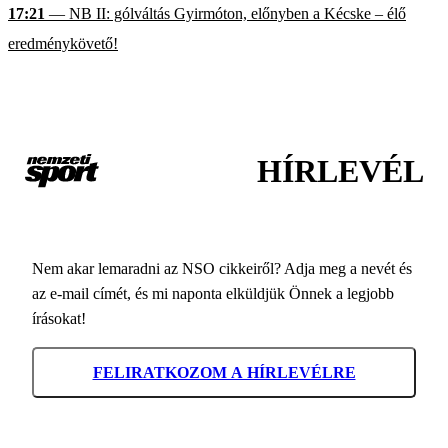
17:21
— NB II: gólváltás Gyirmóton, előnyben a Kécske – élő
eredménykövető!
HÍRLEVÉL
Nem akar lemaradni az NSO cikkeiről? Adja meg a nevét és
az e-mail címét, és mi naponta elküldjük Önnek a legjobb
írásokat!
FELIRATKOZOM A HÍRLEVÉLRE