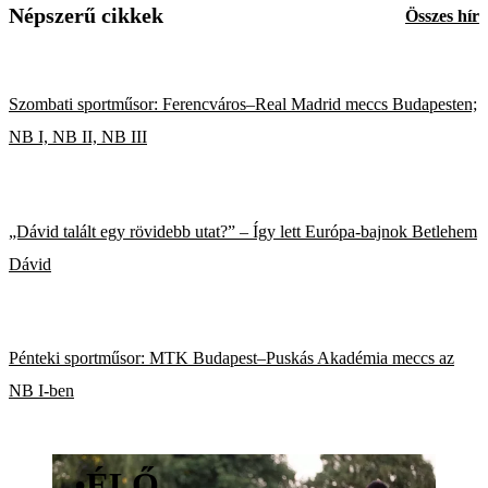
Népszerű cikkek
Összes hír
Szombati sportműsor: Ferencváros–Real Madrid meccs Budapesten;
NB I, NB II, NB III
„Dávid talált egy rövidebb utat?” – Így lett Európa-bajnok Betlehem
Dávid
Pénteki sportműsor: MTK Budapest–Puskás Akadémia meccs az
NB I-ben
•
ÉLŐ