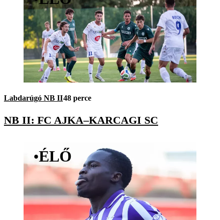
Labdarúgó NB II
48 perce
NB II: FC AJKA–KARCAGI SC
•
ÉLŐ