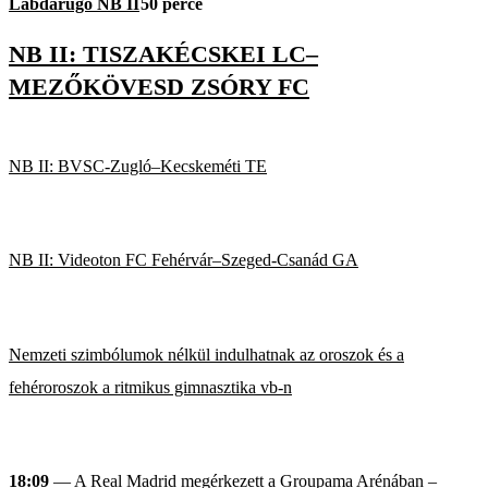
Labdarúgó NB II
50 perce
NB II: TISZAKÉCSKEI LC–
MEZŐKÖVESD ZSÓRY FC
NB II: BVSC-Zugló–Kecskeméti TE
NB II: Videoton FC Fehérvár–Szeged-Csanád GA
Nemzeti szimbólumok nélkül indulhatnak az oroszok és a
fehéroroszok a ritmikus gimnasztika vb-n
18:09
— A Real Madrid megérkezett a Groupama Arénában –