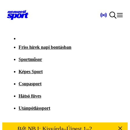
Friss hírek napi bontásban
Sportműsor
Képes Sport
Csupasport
Hátsó füves
Utánpótlássport
NB I: Kisvárda–Újpest 1–2
ÉLŐ!