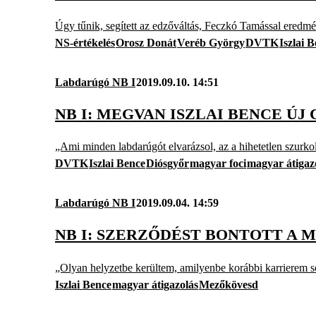
Úgy tűnik, segített az edzőváltás, Feczkó Tamással eredm
NS-értékelés
Orosz Donát
Veréb György
DVTK
Iszlai 
Labdarúgó NB I
2019.09.10. 14:51
NB I: MEGVAN ISZLAI BENCE ÚJ 
„Ami minden labdarúgót elvarázsol, az a hihetetlen szurko
DVTK
Iszlai Bence
Diósgyőr
magyar foci
magyar átigaz
Labdarúgó NB I
2019.09.04. 14:59
NB I: SZERZŐDÉST BONTOTT A
„Olyan helyzetbe kerültem, amilyenbe korábbi karrierem 
Iszlai Bence
magyar átigazolás
Mezőkövesd