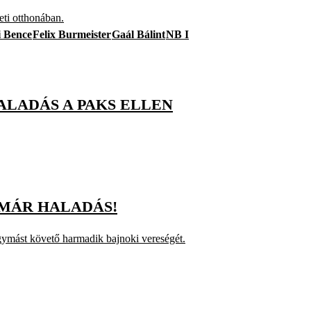
eti otthonában.
i Bence
Felix Burmeister
Gaál Bálint
NB I
ALADÁS A PAKS ELLEN
 MÁR HALADÁS!
egymást követő harmadik bajnoki vereségét.