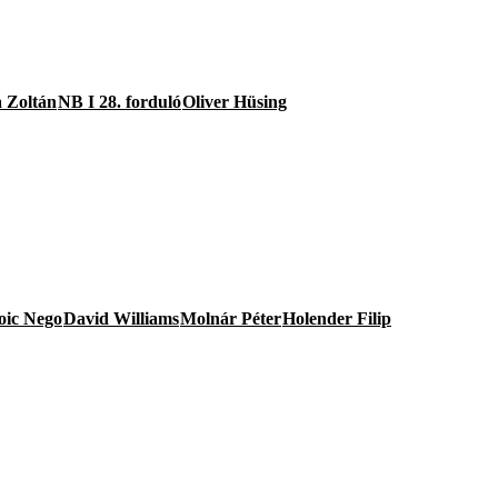
 Zoltán
NB I 28. forduló
Oliver Hüsing
oic Nego
David Williams
Molnár Péter
Holender Filip