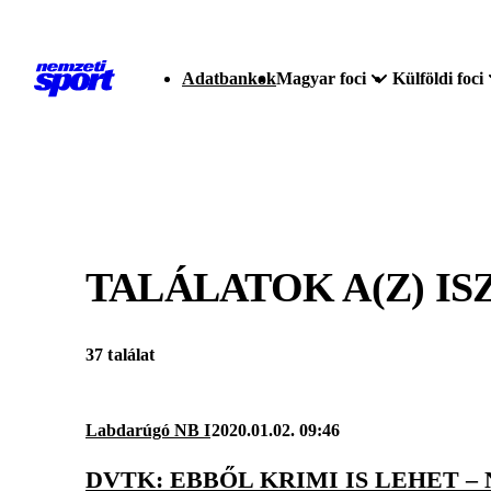
Adatbankok
Magyar foci
Külföldi foci
TALÁLATOK A(Z)
IS
37 találat
Labdarúgó NB I
2020.01.02. 09:46
DVTK: EBBŐL KRIMI IS LEHET – 