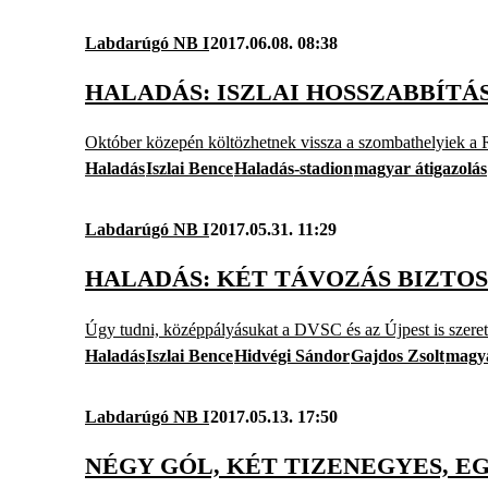
Labdarúgó NB I
2017.06.08. 08:38
HALADÁS: ISZLAI HOSSZABBÍTÁ
Október közepén költözhetnek vissza a szombathelyiek a R
Haladás
Iszlai Bence
Haladás-stadion
magyar átigazolás
Labdarúgó NB I
2017.05.31. 11:29
HALADÁS: KÉT TÁVOZÁS BIZTOSS
Úgy tudni, középpályásukat a DVSC és az Újpest is szere
Haladás
Iszlai Bence
Hidvégi Sándor
Gajdos Zsolt
magya
Labdarúgó NB I
2017.05.13. 17:50
NÉGY GÓL, KÉT TIZENEGYES, E