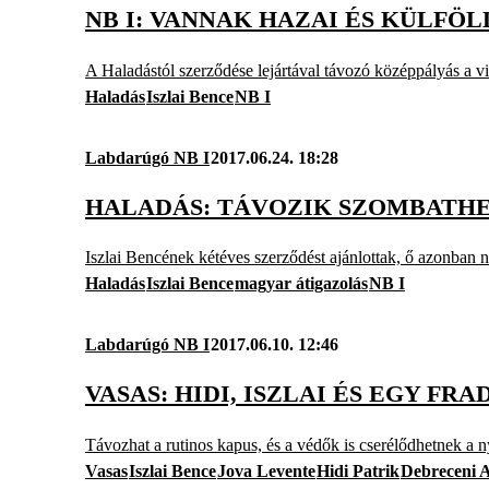
NB I: VANNAK HAZAI ÉS KÜLFÖL
A Haladástól szerződése lejártával távozó középpályás a vis
Haladás
Iszlai Bence
NB I
Labdarúgó NB I
2017.06.24. 18:28
HALADÁS: TÁVOZIK SZOMBATHE
Iszlai Bencének kétéves szerződést ajánlottak, ő azonban n
Haladás
Iszlai Bence
magyar átigazolás
NB I
Labdarúgó NB I
2017.06.10. 12:46
VASAS: HIDI, ISZLAI ÉS EGY FR
Távozhat a rutinos kapus, és a védők is cserélődhetnek a n
Vasas
Iszlai Bence
Jova Levente
Hidi Patrik
Debreceni 