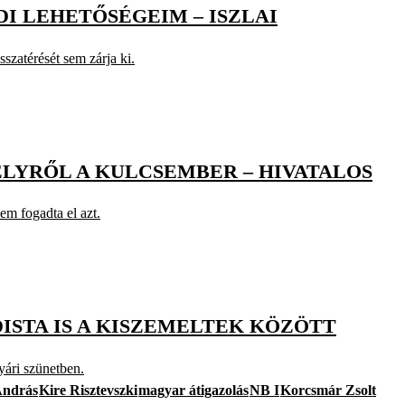
DI LEHETŐSÉGEIM – ISZLAI
szatérését sem zárja ki.
LYRŐL A KULCSEMBER – HIVATALOS
em fogadta el azt.
ADISTA IS A KISZEMELTEK KÖZÖTT
yári szünetben.
András
Kire Risztevszki
magyar átigazolás
NB I
Korcsmár Zsolt