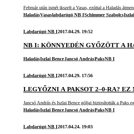
Február után ismét ikszelt a Vasas, ezúttal a Haladás átmen
Haladás
Vasas
labdarúgó NB I
Schimmer Szabolcs
Iszla
Labdarúgó NB I
2017.04.29. 19:52
NB I: KÖNNYEDÉN GYŐZÖTT A H
Haladás
Iszlai Bence
Jancsó András
Paks
NB I
Labdarúgó NB I
2017.04.29. 17:56
LEGYŐZNI A PAKSOT 2–0-RA? EZ
Jancsó András és Iszlai Bence góljai biztosították a Paks 
Haladás
Iszlai Bence
Jancsó András
Paks
NB I
Labdarúgó NB I
2017.04.24. 19:03