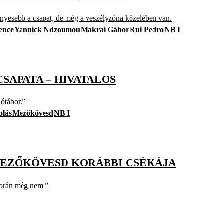
ényesebb a csapat, de még a veszélyzóna közelében van.
Bence
Yannick Ndzoumou
Makrai Gábor
Rui Pedro
NB I
CSAPATA – HIVATALOS
lótábor.”
olás
Mezőkövesd
NB I
 MEZŐKÖVESD KORÁBBI CSÉKÁJA
során még nem.”