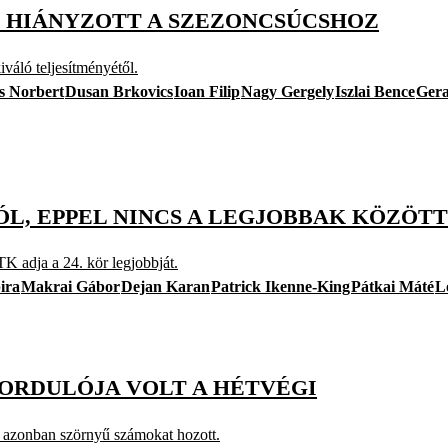
S HIÁNYZOTT A SZEZONCSÚCSHOZ
váló teljesítményétől.
s Norbert
Dusan Brkovics
Ioan Filip
Nagy Gergely
Iszlai Bence
Gera
GÓL, EPPEL NINCS A LEGJOBBAK KÖZÖTT
TK adja a 24. kör legjobbját.
ira
Makrai Gábor
Dejan Karan
Patrick Ikenne-King
Pátkai Máté
L
FORDULÓJA VOLT A HÉTVÉGI
cs azonban szörnyű számokat hozott.