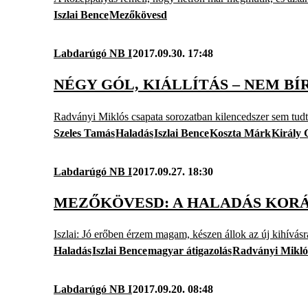
Iszlai Bence
Mezőkövesd
Labdarúgó NB I
2017.09.30. 17:48
NÉGY GÓL, KIÁLLÍTÁS – NEM B
Radványi Miklós csapata sorozatban kilencedszer sem tudt
Szeles Tamás
Haladás
Iszlai Bence
Koszta Márk
Király
Labdarúgó NB I
2017.09.27. 18:30
MEZŐKÖVESD: A HALADÁS KOR
Iszlai: Jó erőben érzem magam, készen állok az új kihívás
Haladás
Iszlai Bence
magyar átigazolás
Radványi Mikló
Labdarúgó NB I
2017.09.20. 08:48