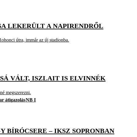
SA LEKERÜLT A NAPIRENDRŐL
ohonci útra, immár az új stadionba.
Á VÁLT, ISZLAIT IS ELVINNÉK
tné megszerezni.
r átigazolás
NB I
GY BÍRÓCSERE – IKSZ SOPRONBAN