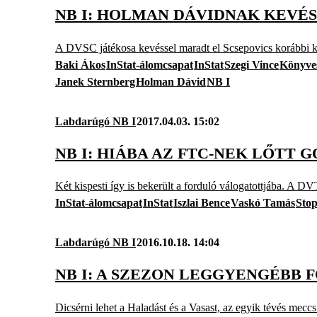
NB I: HOLMAN DÁVIDNAK KEVÉ
A DVSC játékosa kevéssel maradt el Scsepovics korábbi ki
Baki Ákos
InStat-álomcsapat
InStat
Szegi Vince
Könyve
Janek Sternberg
Holman Dávid
NB I
Labdarúgó NB I
2017.04.03. 15:02
NB I: HIÁBA AZ FTC-NEK LŐTT 
Két kispesti így is bekerült a forduló válogatottjába. A DV
InStat-álomcsapat
InStat
Iszlai Bence
Vaskó Tamás
Stop
Labdarúgó NB I
2016.10.18. 14:04
NB I: A SZEZON LEGGYENGÉBB 
Dicsérni lehet a Haladást és a Vasast, az egyik tévés mec