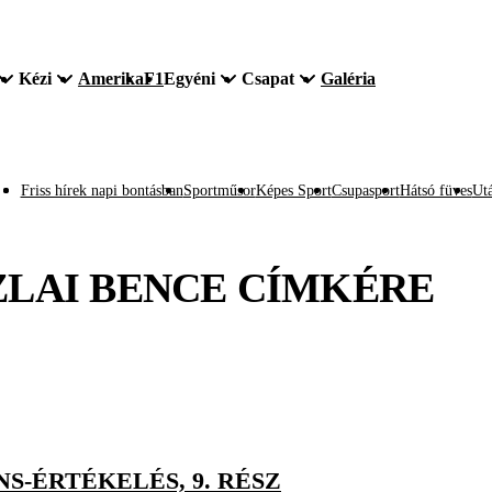
Kézi
Amerika
F1
Egyéni
Csapat
Galéria
Friss hírek napi bontásban
Sportműsor
Képes Sport
Csupasport
Hátsó füves
Utá
ZLAI BENCE
CÍMKÉRE
NS-ÉRTÉKELÉS, 9. RÉSZ