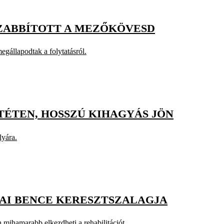
SZABBÍTOTT A MEZŐKÖVESD
egállapodtak a folytatásról.
TÉTEN, HOSSZÚ KIHAGYÁS JÖN
lyára.
AI BENCE KERESZTSZALAGJA
mihamarabb elkezdheti a rehabilitációt.