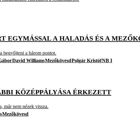
ÍRT EGYMÁSSAL A HALADÁS ÉS A MEZŐ
a begyűjteni a három pontot.
 Gábor
David Williams
Mezőkövesd
Polgár Kristóf
NB I
ÁBBI KÖZÉPPÁLYÁSA ÉRKEZETT
ra, már nem nézek vissza.
s
Mezőkövesd