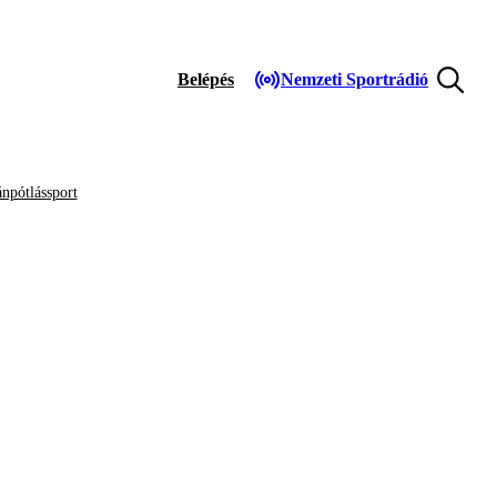
Belépés
Nemzeti Sportrádió
npótlássport