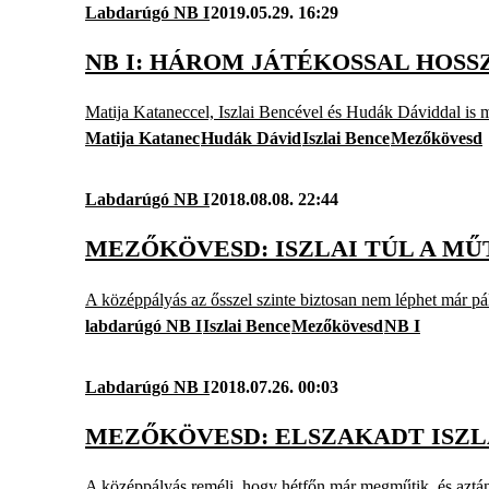
Labdarúgó NB I
2019.05.29. 16:29
NB I: HÁROM JÁTÉKOSSAL HOS
Matija Kataneccel, Iszlai Bencével és Hudák Dáviddal is m
Matija Katanec
Hudák Dávid
Iszlai Bence
Mezőkövesd
Labdarúgó NB I
2018.08.08. 22:44
MEZŐKÖVESD: ISZLAI TÚL A MŰ
A középpályás az ősszel szinte biztosan nem léphet már pá
labdarúgó NB I
Iszlai Bence
Mezőkövesd
NB I
Labdarúgó NB I
2018.07.26. 00:03
MEZŐKÖVESD: ELSZAKADT ISZL
A középpályás reméli, hogy hétfőn már megműtik, és aztán 