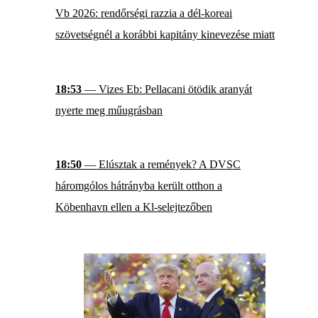
Vb 2026: rendőrségi razzia a dél-koreai
szövetségnél a korábbi kapitány kinevezése miatt
18:53
— Vizes Eb: Pellacani ötödik aranyát
nyerte meg műugrásban
18:50
— Elúsztak a remények? A DVSC
háromgólos hátrányba került otthon a
Köbenhavn ellen a Kl-selejtezőben