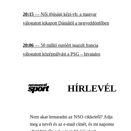
20:15
— Női ifjúsági kézi-vb: a magyar
válogatott kikapott Dániától a negyeddöntőben
20:06
— 50 millió euróért igazolt francia
válogatott középpályást a PSG – hivatalos
HÍRLEVÉL
Nem akar lemaradni az NSO cikkeiről? Adja
meg a nevét és az e-mail címét, és mi naponta