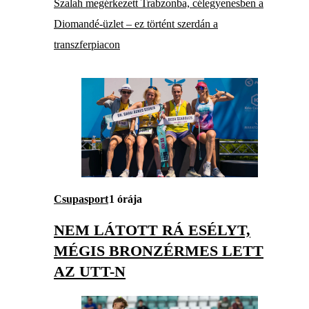
Szalah megérkezett Trabzonba, célegyenesben a
Diomandé-üzlet – ez történt szerdán a
transzferpiacon
Csupasport
1 órája
NEM LÁTOTT RÁ ESÉLYT,
MÉGIS BRONZÉRMES LETT
AZ UTT-N