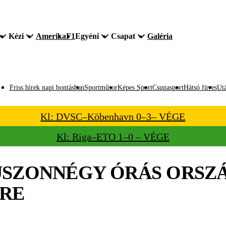
Kézi
Amerika
F1
Egyéni
Csapat
Galéria
Friss hírek napi bontásban
Sportműsor
Képes Sport
Csupasport
Hátsó füves
Utá
Kl: DVSC–Köbenhavn 0–3– VÉGE
Kl: Riga–ETO 1–0 – VÉGE
SZONNÉGY ÓRÁS ORSZ
RE