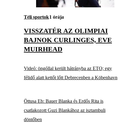
Téli sportok
1 órája
VISSZATÉR AZ OLIMPIAI
BAJNOK CURLINGES, EVE
MUIRHEAD
Videó: öngóllal került hátrányba az ETO; egy
félidő alatt kettőt lőtt Debrecenben a Köbenhavn
Öttusa Eb: Bauer Blanka és Erdős Rita is
csatlakozott Guzi Blankához az isztambuli
döntőben