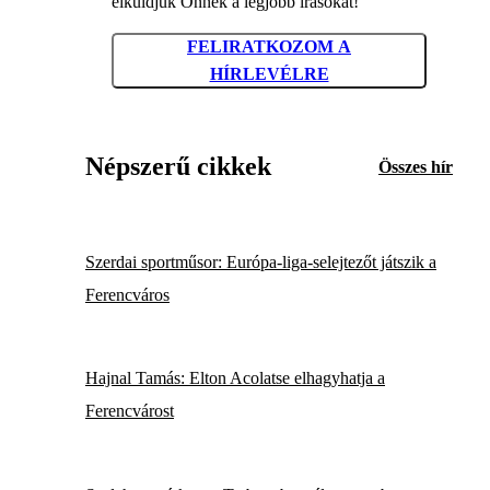
elküldjük Önnek a legjobb írásokat!
FELIRATKOZOM A
HÍRLEVÉLRE
Népszerű cikkek
Összes hír
Szerdai sportműsor: Európa-liga-selejtezőt játszik a
Ferencváros
Hajnal Tamás: Elton Acolatse elhagyhatja a
Ferencvárost