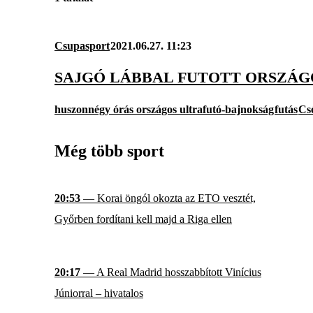
Csupasport
2021.06.27. 11:23
SAJGÓ LÁBBAL FUTOTT ORSZÁG
huszonnégy órás országos ultrafutó-bajnokság
futás
Csé
Még több sport
20:53
— Korai öngól okozta az ETO vesztét,
Győrben fordítani kell majd a Riga ellen
20:17
— A Real Madrid hosszabbított Vinícius
Júniorral – hivatalos