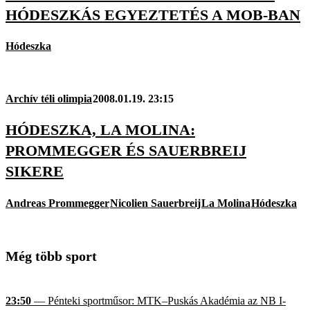
HÓDESZKÁS EGYEZTETÉS A MOB-BAN
Hódeszka
Archív téli olimpia
2008.01.19. 23:15
HÓDESZKA, LA MOLINA:
PROMMEGGER ÉS SAUERBREIJ
SIKERE
Andreas Prommegger
Nicolien Sauerbreij
La Molina
Hódeszka
Még több sport
23:50
— Pénteki sportműsor: MTK–Puskás Akadémia az NB I-