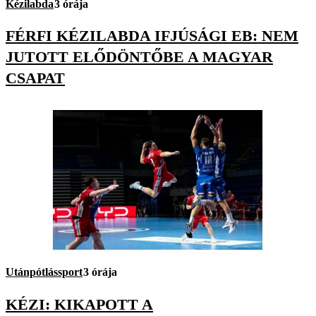
Kézilabda
3 órája
FÉRFI KÉZILABDA IFJÚSÁGI EB: NEM
JUTOTT ELŐDÖNTŐBE A MAGYAR
CSAPAT
Utánpótlássport
3 órája
KÉZI: KIKAPOTT A