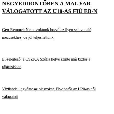
NEGYEDDÖNTŐBEN A MAGYAR
VÁLOGATOTT AZ U18-AS FIÚ EB-N
Gert Remmel: Nem szoktunk hozzá az ilyen színvonalú
meccsekhez, de jól teljesítettünk
El-selejtező: a CSZKA Szófia helye szinte már biztos a
rájátszásban
Vízilabda: legyőzte az olaszokat, Eb-döntős az U20-as női
válogatott