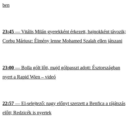
ben
23:45
— Vitális Milán gyerekként érkezett, bajnokként távozik;
Corbu Máriusz: Élmény lenne Mohamed Szalah ellen játszani
23:00
— Bolla gólt lőtt, majd gólpasszt adott: Észtországban
nyert a Rapid Wien – videó
22:57
— El-selejtező: nagy előnyt szerzett a Benfica a rájátszás
előtt; Redzicék is nyertek