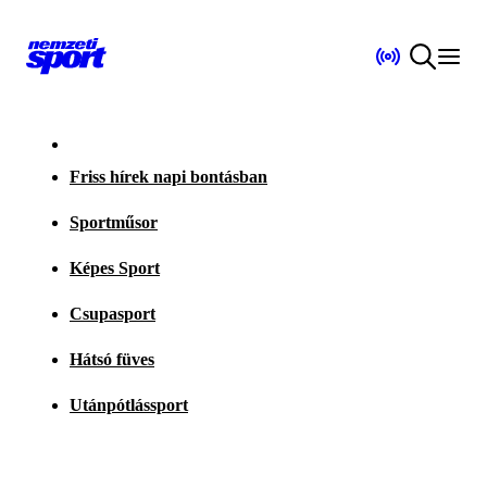
Friss hírek napi bontásban
Sportműsor
Képes Sport
Csupasport
Hátsó füves
Utánpótlássport