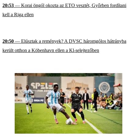
20:53
— Korai öngól okozta az ETO vesztét, Győrben fordítani
kell a Riga ellen
20:50
— Elúsztak a remények? A DVSC háromgólos hátrányba
került otthon a Köbenhavn ellen a Kl-selejtezőben