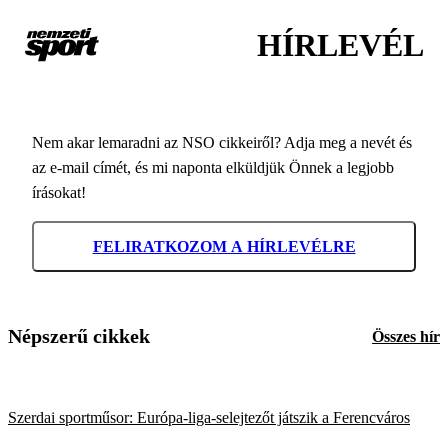
HÍRLEVÉL
Nem akar lemaradni az NSO cikkeiről? Adja meg a nevét és
az e-mail címét, és mi naponta elküldjük Önnek a legjobb
írásokat!
FELIRATKOZOM A HÍRLEVÉLRE
Népszerű cikkek
Összes hír
Szerdai sportműsor: Európa-liga-selejtezőt játszik a Ferencváros