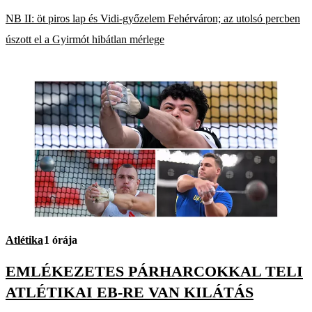
NB II: öt piros lap és Vidi-győzelem Fehérváron; az utolsó percben
úszott el a Gyirmót hibátlan mérlege
Atlétika
1 órája
EMLÉKEZETES PÁRHARCOKKAL TELI
ATLÉTIKAI EB-RE VAN KILÁTÁS