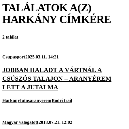
TALÁLATOK A(Z)
HARKÁNY
CÍMKÉRE
2 találat
Csupasport
2025.03.11. 14:21
JOBBAN HALADT A VÁRTNÁL A
CSÚSZÓS TALAJON – ARANYÉREM
LETT A JUTALMA
Harkány
futás
aranyérem
Bodri trail
Magyar válogatott
2018.07.21. 12:02