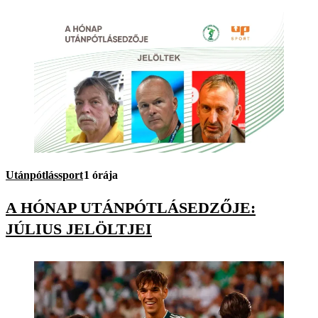
Utánpótlássport
1 órája
A HÓNAP UTÁNPÓTLÁSEDZŐJE:
JÚLIUS JELÖLTJEI