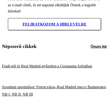
az e-mail címét, és mi naponta elküldjük Önnek a legjobb
írásokat!
FELIRATKOZOM A HÍRLEVÉLRE
Népszerű cikkek
Összes hír
Fradi-gól és Real Madrid-győzelem a Groupama Arénában
Szombati sportműsor: Ferencváros–Real Madrid meccs Budapesten;
NB I, NB II, NB III