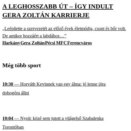
A LEGHOSSZABB ÚT – ÍGY INDULT
GERA ZOLTÁN KARRIERJE
„Leépítette a szervezetét az előző évek életmódja, csont és bőr volt.
De amikor hozzáért a labdához…”
Harkány
Gera Zoltán
Pécsi MFC
Ferencváros
Még több sport
10:30
— Horváth Kevinnek van egy álma: jó lenne újra
dobogóra állni
10:04
— Nyolc közé sem jutott a világelső Szabalenka
Torontóban