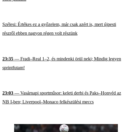
Szélesi: Értékes ez a győzelem, már csak azért is, mert újpesti
részről ebben nagyon régen volt részünk
23:35
— Fradi–Real 1–2, és mindenki örül neki; Mindig legyen
sprintfutam!
23:03
— Vasárnapi sportműsor: keleti derbi és Paks–Honvéd az
NB I-ben; Liverpool–Monaco felkészülési meccs