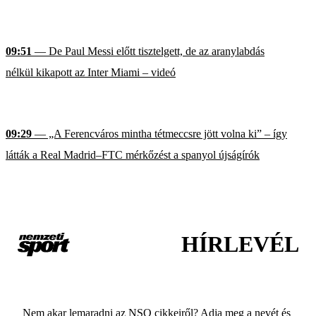
09:51
— De Paul Messi előtt tisztelgett, de az aranylabdás
nélkül kikapott az Inter Miami – videó
09:29
— „A Ferencváros mintha tétmeccsre jött volna ki” – így
látták a Real Madrid–FTC mérkőzést a spanyol újságírók
HÍRLEVÉL
Nem akar lemaradni az NSO cikkeiről? Adja meg a nevét és