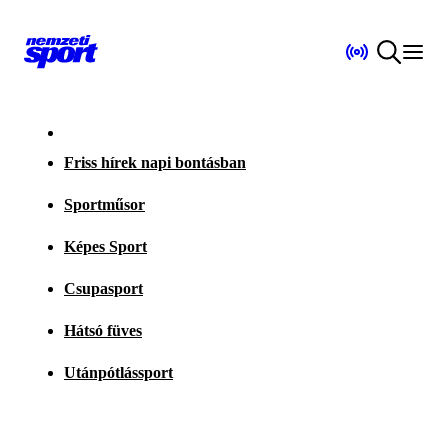
Friss hírek napi bontásban
Sportműsor
Képes Sport
Csupasport
Hátsó füves
Utánpótlássport