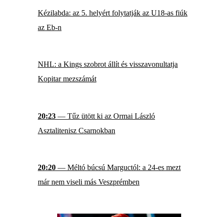
Kézilabda: az 5. helyért folytatják az U18-as fiúk
az Eb-n
NHL: a Kings szobrot állít és visszavonultatja
Kopitar mezszámát
20:23
— Tűz ütött ki az Ormai László
Asztalitenisz Csarnokban
20:20
— Méltó búcsú Marguctól: a 24-es mezt
már nem viseli más Veszprémben