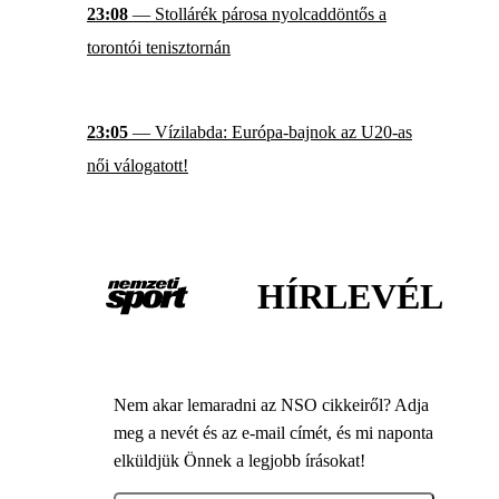
23:08
— Stollárék párosa nyolcaddöntős a
torontói tenisztornán
23:05
— Vízilabda: Európa-bajnok az U20-as
női válogatott!
HÍRLEVÉL
Nem akar lemaradni az NSO cikkeiről? Adja
meg a nevét és az e-mail címét, és mi naponta
elküldjük Önnek a legjobb írásokat!