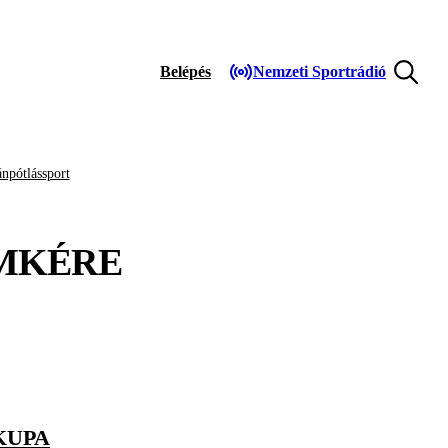
Belépés
Nemzeti Sportrádió
npótlássport
MKÉRE
KUPA