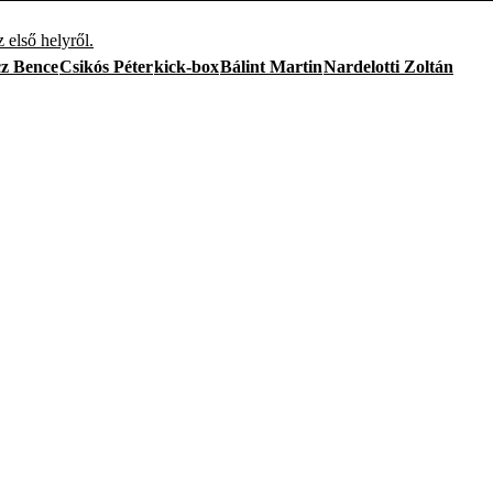
 első helyről.
z Bence
Csikós Péter
kick-box
Bálint Martin
Nardelotti Zoltán