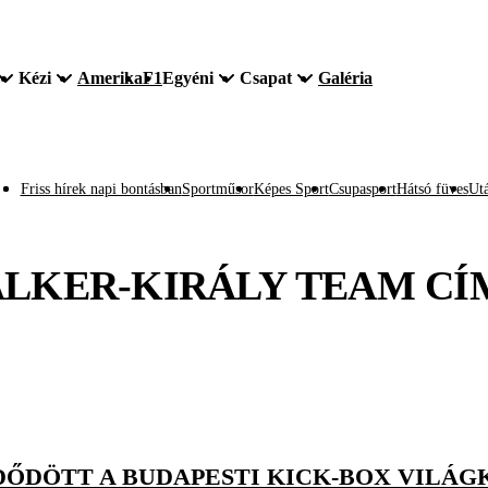
Kézi
Amerika
F1
Egyéni
Csapat
Galéria
Friss hírek napi bontásban
Sportműsor
Képes Sport
Csupasport
Hátsó füves
Utá
LKER-KIRÁLY TEAM
CÍ
ŐDÖTT A BUDAPESTI KICK-BOX VILÁG