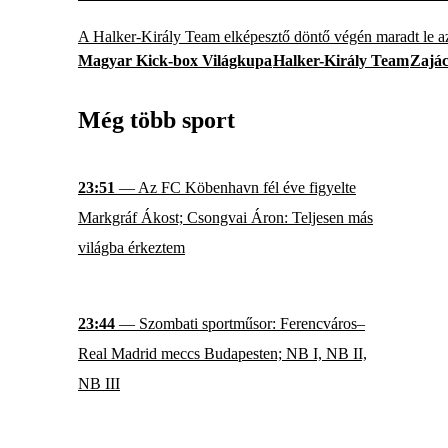
A Halker-Király Team elképesztő döntő végén maradt le az
Magyar Kick-box Világkupa
Halker-Király Team
Zajác
Még több sport
23:51
— Az FC Köbenhavn fél éve figyelte
Markgráf Ákost; Csongvai Áron: Teljesen más
világba érkeztem
23:44
— Szombati sportműsor: Ferencváros–
Real Madrid meccs Budapesten; NB I, NB II,
NB III