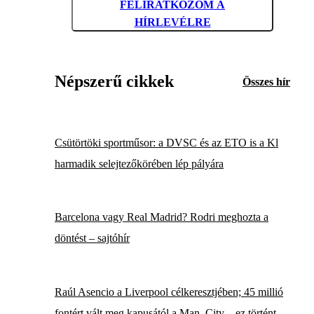
FELIRATKOZOM A
HÍRLEVÉLRE
Népszerű cikkek
Összes hír
Csütörtöki sportműsor: a DVSC és az ETO is a Kl
harmadik selejtezőkörében lép pályára
Barcelona vagy Real Madrid? Rodri meghozta a
döntést – sajtóhír
Raúl Asencio a Liverpool célkeresztjében; 45 millió
fontért vált meg kapusától a Man. City – ez történt