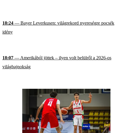
18:24
— Bayer Leverkusen: világrekord nyereségre pocsék
idény
18:07
— Amerikából jöttek – ilyen volt belülről a 2026-os
világbajnokság