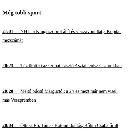
Még több sport
21:01
— NHL: a Kings szobrot állít és visszavonultatja Kopitar
mezszámát
20:23
— Tűz ütött ki az Ormai László Asztalitenisz Csarnokban
20:20
— Méltó búcsú Marguctól: a 24-es mezt már nem viseli
más Veszprémben
20:04
— Öttusa Eb: Tamás Botond döntős, Bőhm Csaba őrült