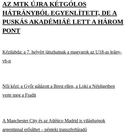
AZ MTK ÚJRA KÉTGÓLOS
HÁTRÁNYBÓL EGYENLÍTETT, DE A
PUSKÁS AKADÉMIÁÉ LETT A HÁROM
PONT
Kézilabda: a 7. helyért játszhatnak a magyarok az U18-as leány-
vb-n
Női kézi: a Győr gálázott a Brest ellen, a Loki a Népligetben
verte meg a Fradit
A Manchester City és az Atlético Madrid is világbajnok
argentinnal erősíthet – pénteki transzferhíradó