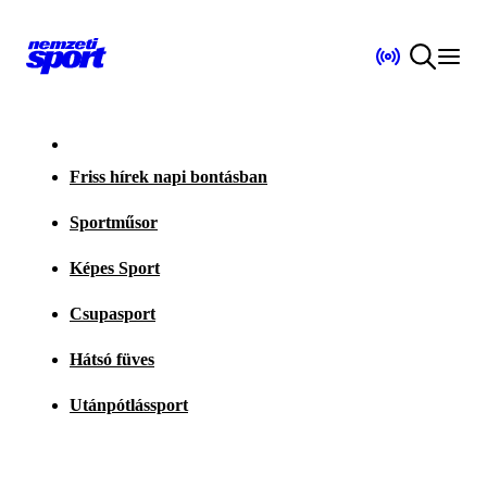
Friss hírek napi bontásban
Sportműsor
Képes Sport
Csupasport
Hátsó füves
Utánpótlássport