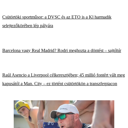
Csütörtöki sportműsor: a DVSC és az ETO is a Kl harmadik
selejtezőkörében lép pályára
Barcelona vagy Real Madrid? Rodri meghozta a döntést – sajtóhír
Raúl Asencio a Liverpool célkeresztjében; 45 millió fontért vált meg
kapusától a Man. City – ez történt csütörtökön a transzferpiacon