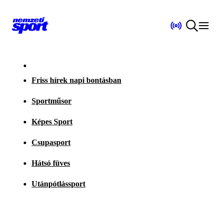
Friss hírek napi bontásban
Sportműsor
Képes Sport
Csupasport
Hátsó füves
Utánpótlássport