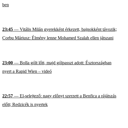
ben
23:45
— Vitális Milán gyerekként érkezett, bajnokként távozik;
Corbu Máriusz: Élmény lenne Mohamed Szalah ellen játszani
23:00
— Bolla gólt lőtt, majd gólpasszt adott: Észtországban
nyert a Rapid Wien – videó
22:57
— El-selejtező: nagy előnyt szerzett a Benfica a rájátszás
előtt; Redzicék is nyertek