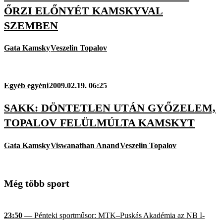
ŐRZI ELŐNYÉT KAMSKYVAL
SZEMBEN
Gata Kamsky
Veszelin Topalov
Egyéb egyéni
2009.02.19. 06:25
SAKK: DÖNTETLEN UTÁN GYŐZELEM,
TOPALOV FELÜLMÚLTA KAMSKYT
Gata Kamsky
Viswanathan Anand
Veszelin Topalov
Még több sport
23:50
— Pénteki sportműsor: MTK–Puskás Akadémia az NB I-