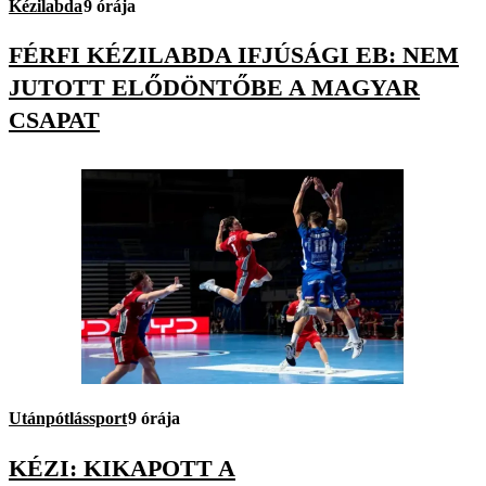
Kézilabda
9 órája
FÉRFI KÉZILABDA IFJÚSÁGI EB: NEM
JUTOTT ELŐDÖNTŐBE A MAGYAR
CSAPAT
Utánpótlássport
9 órája
KÉZI: KIKAPOTT A