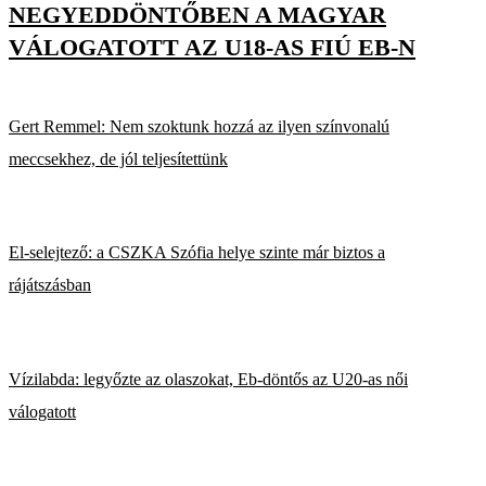
NEGYEDDÖNTŐBEN A MAGYAR
VÁLOGATOTT AZ U18-AS FIÚ EB-N
Gert Remmel: Nem szoktunk hozzá az ilyen színvonalú
meccsekhez, de jól teljesítettünk
El-selejtező: a CSZKA Szófia helye szinte már biztos a
rájátszásban
Vízilabda: legyőzte az olaszokat, Eb-döntős az U20-as női
válogatott