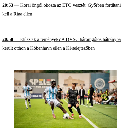
20:53
— Korai öngól okozta az ETO vesztét, Győrben fordítani
kell a Riga ellen
20:50
— Elúsztak a remények? A DVSC háromgólos hátrányba
került otthon a Köbenhavn ellen a Kl-selejtezőben