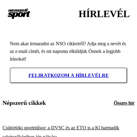
HÍRLEVÉL
Nem akar lemaradni az NSO cikkeiről? Adja meg a nevét és
az e-mail címét, és mi naponta elküldjük Önnek a legjobb
írásokat!
FELIRATKOZOM A HÍRLEVÉLRE
Népszerű cikkek
Összes hír
Csütörtöki sportműsor: a DVSC és az ETO is a Kl harmadik
selejtezőkörében lép pályára