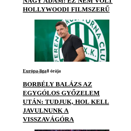
NAGY ÁDÁM: EZ NEM VOLT
HOLLYWOODI FILMSZERŰ
Európa-liga
8 órája
BORBÉLY BALÁZS AZ
EGYGÓLOS GYŐZELEM
UTÁN: TUDJUK, HOL KELL
JAVULNUNK A
VISSZAVÁGÓRA