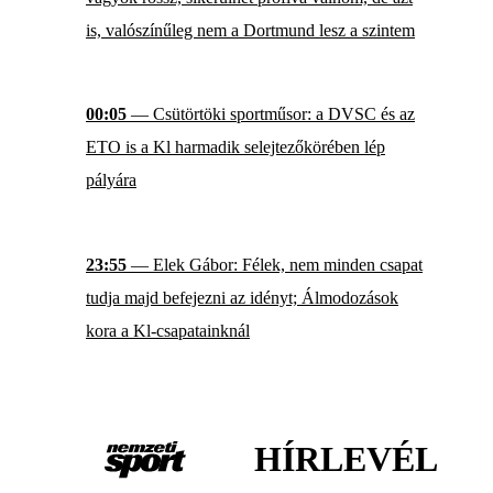
is, valószínűleg nem a Dortmund lesz a szintem
00:05
— Csütörtöki sportműsor: a DVSC és az
ETO is a Kl harmadik selejtezőkörében lép
pályára
23:55
— Elek Gábor: Félek, nem minden csapat
tudja majd befejezni az idényt; Álmodozások
kora a Kl-csapatainknál
HÍRLEVÉL