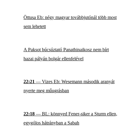
Öttusa Eb: négy magyar továbbjutónál több most
sem lehetett
A Paksot búcsúztató Panathinaikosz nem bírt
hazai pályán bolgár ellenfelével
22:21
— Vizes Eb: Wesemann második aranyát
nyerte meg műugrásban
22:18
— BL: könnyed Fener-siker a Sturm ellen,
egygólos hátrányban a Sabah