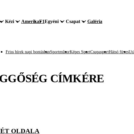
Kézi
Amerika
F1
Egyéni
Csapat
Galéria
Friss hírek napi bontásban
Sportműsor
Képes Sport
Csupasport
Hátsó füves
Utá
ÜGGŐSÉG
CÍMKÉRE
TÉT OLDALA