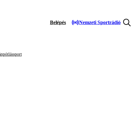
Belépés
Nemzeti Sportrádió
npótlássport