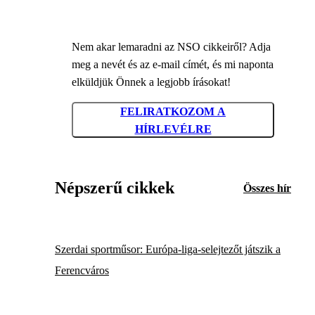
Nem akar lemaradni az NSO cikkeiről? Adja
meg a nevét és az e-mail címét, és mi naponta
elküldjük Önnek a legjobb írásokat!
FELIRATKOZOM A
HÍRLEVÉLRE
Népszerű cikkek
Összes hír
Szerdai sportműsor: Európa-liga-selejtezőt játszik a
Ferencváros