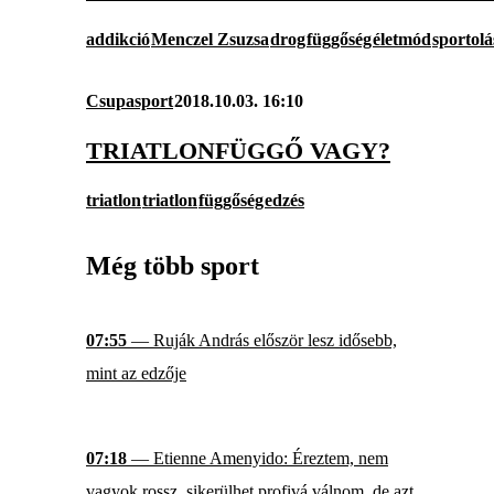
addikció
Menczel Zsuzsa
drog
függőség
életmód
sportolá
Csupasport
2018.10.03. 16:10
TRIATLONFÜGGŐ VAGY?
triatlon
triatlon
függőség
edzés
Még több sport
07:55
— Ruják András először lesz idősebb,
mint az edzője
07:18
— Etienne Amenyido: Éreztem, nem
vagyok rossz, sikerülhet profivá válnom, de azt