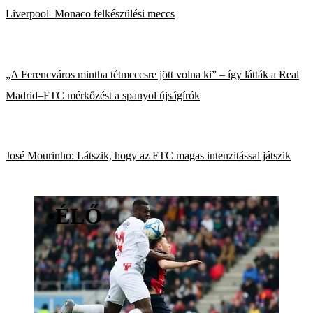
Liverpool–Monaco felkészülési meccs
„A Ferencváros mintha tétmeccsre jött volna ki” – így látták a Real
Madrid–FTC mérkőzést a spanyol újságírók
José Mourinho: Látszik, hogy az FTC magas intenzitással játszik
•
ÉLŐ