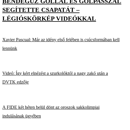
BENDEGÚZ GÓLLAL ÉS GÓLPASSZAL
SEGÍTETTE CSAPATÁT –
LÉGIÓSKÖRKÉP VIDEÓKKAL
Xavier Pascual: Már az idény első felében is csúcsformában kell
lennünk
Videó: Így kért elnézést a szurkolóktól a nagy zakó után a
DVTK edzője
A FIDE két héten belül dönt az oroszok sakkolimpiai
indulásának ügyében