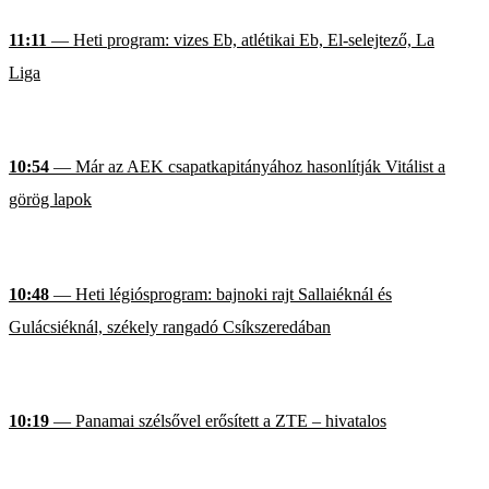
11:11
— Heti program: vizes Eb, atlétikai Eb, El-selejtező, La
Liga
10:54
— Már az AEK csapatkapitányához hasonlítják Vitálist a
görög lapok
10:48
— Heti légiósprogram: bajnoki rajt Sallaiéknál és
Gulácsiéknál, székely rangadó Csíkszeredában
10:19
— Panamai szélsővel erősített a ZTE – hivatalos