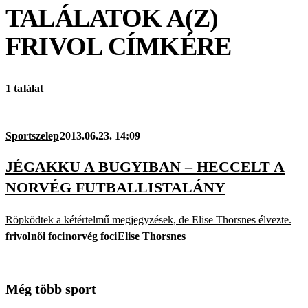
TALÁLATOK A(Z)
FRIVOL
CÍMKÉRE
1 találat
Sportszelep
2013.06.23. 14:09
JÉGAKKU A BUGYIBAN – HECCELT A
NORVÉG FUTBALLISTALÁNY
Röpködtek a kétértelmű megjegyzések, de Elise Thorsnes élvezte.
frivol
női foci
norvég foci
Elise Thorsnes
Még több sport