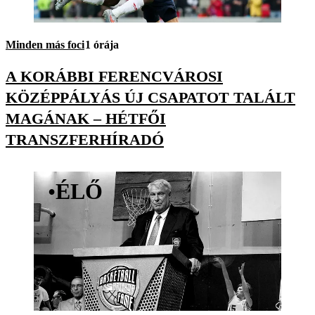
Minden más foci
1 órája
A KORÁBBI FERENCVÁROSI
KÖZÉPPÁLYÁS ÚJ CSAPATOT TALÁLT
MAGÁNAK – HÉTFŐI
TRANSZFERHÍRADÓ
•
ÉLŐ