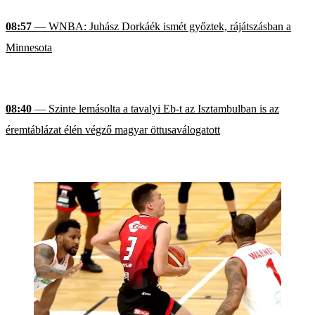
08:57
— WNBA: Juhász Dorkáék ismét győztek, rájátszásban a
Minnesota
08:40
— Szinte lemásolta a tavalyi Eb-t az Isztambulban is az
éremtáblázat élén végző magyar öttusaválogatott