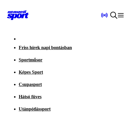
Friss hírek napi bontásban
Sportműsor
Képes Sport
Csupasport
Hátsó füves
Utánpótlássport