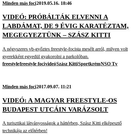
Minden más foci
2019.05.16. 18:46
VIDEÓ: PRÓBÁLTÁK ELVENNI A
LABDÁMAT, DE 9 ÉVIG KARATÉZTAM,
MEGEGYEZTÜNK – SZÁSZ KITTI
A négyszeres vb-győztes freestyle-focista mesélt arról, milyen volt
gyerekként egyedül gyakorolni a parkolóban.
freestyle
freestyle foci
videó
Szász Kitti
Sportkrém
NSO Tv
Minden más foci
2017.09.07. 11:21
VIDEÓ: A MAGYAR FREESTYLE-OS
BUDAPEST UTCÁIN VARÁZSOLT
A turisztikai látványosságok a háttérben, Szász Kitti elképesztő
technikája az előtérben!