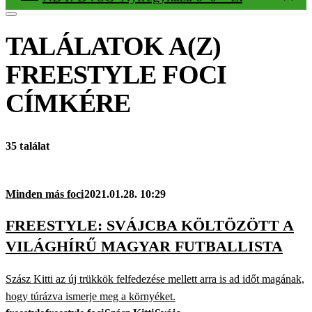
TALÁLATOK A(Z)
FREESTYLE FOCI
CÍMKÉRE
35 találat
Minden más foci
2021.01.28. 10:29
FREESTYLE: SVÁJCBA KÖLTÖZÖTT A
VILÁGHÍRŰ MAGYAR FUTBALLISTA
Szász Kitti az új trükkök felfedezése mellett arra is ad időt magának,
hogy túrázva ismerje meg a környéket.