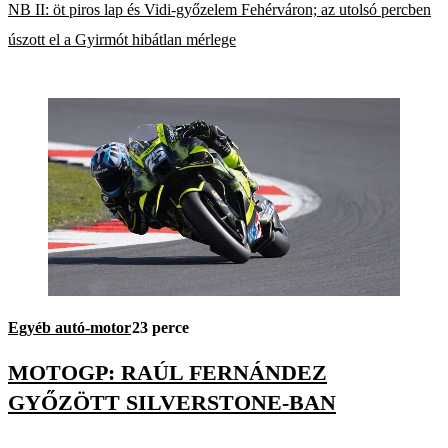
NB II: öt piros lap és Vidi-győzelem Fehérváron; az utolsó percben
úszott el a Gyirmót hibátlan mérlege
Egyéb autó-motor
23 perce
MOTOGP: RAÚL FERNÁNDEZ
GYŐZÖTT SILVERSTONE-BAN