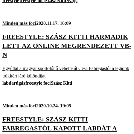
freestyle
freestyle foci
Szász Kitti
Svájc
Minden más foci
2020.11.17. 16:09
FREESTYLE: SZÁSZ KITTI HARMADIK
LETT AZ ONLINE MEGRENDEZETT VB-
N
Egyúttal a magyar sportolónő vehette át Cesc Fabregastól a legjobb
trükkért járó különdíjat.
labdarúgás
freestyle foci
Szász Kitti
Minden más foci
2020.10.24. 19:05
FREESTYLE: SZÁSZ KITTI
FABREGASTÓL KAPOTT LABDÁT A