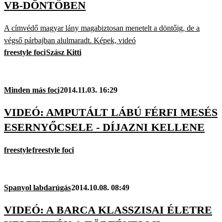
VB-DÖNTŐBEN
A címvédő magyar lány magabiztosan menetelt a döntőig, de a
végső párbajban alulmaradt. Képek, videó
freestyle foci
Szász Kitti
Minden más foci
2014.11.03. 16:29
VIDEÓ: AMPUTÁLT LÁBÚ FÉRFI MESÉS
ESERNYŐCSELE - DÍJAZNI KELLENE
freestyle
freestyle foci
Spanyol labdarúgás
2014.10.08. 08:49
VIDEÓ: A BARCA KLASSZISAI ÉLETRE