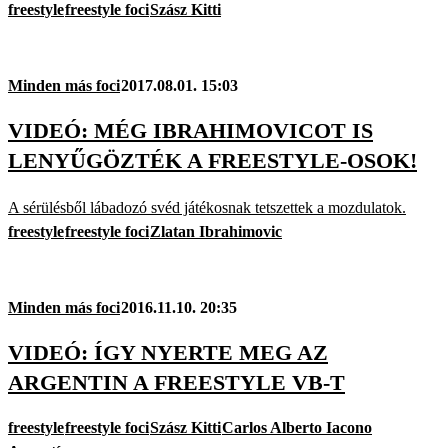
freestyle
freestyle foci
Szász Kitti
Minden más foci
2017.08.01. 15:03
VIDEÓ: MÉG IBRAHIMOVICOT IS
LENYŰGÖZTÉK A FREESTYLE-OSOK!
A sérülésből lábadozó svéd játékosnak tetszettek a mozdulatok.
freestyle
freestyle foci
Zlatan Ibrahimovic
Minden más foci
2016.11.10. 20:35
VIDEÓ: ÍGY NYERTE MEG AZ
ARGENTIN A FREESTYLE VB-T
freestyle
freestyle foci
Szász Kitti
Carlos Alberto Iacono