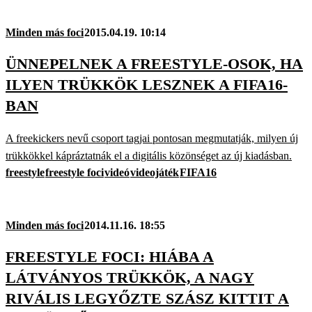
Minden más foci
2015.04.19. 10:14
ÜNNEPELNEK A FREESTYLE-OSOK, HA
ILYEN TRÜKKÖK LESZNEK A FIFA16-
BAN
A freekickers nevű csoport tagjai pontosan megmutatják, milyen új
trükkökkel kápráztatnák el a digitális közönséget az új kiadásban.
freestyle
freestyle foci
videó
videojáték
FIFA16
Minden más foci
2014.11.16. 18:55
FREESTYLE FOCI: HIÁBA A
LÁTVÁNYOS TRÜKKÖK, A NAGY
RIVÁLIS LEGYŐZTE SZÁSZ KITTIT A