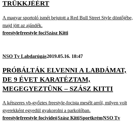
TRÜKKJÉÉRT
A magyar sportoló ismét bejutott a Red Bull Street Style döntőjébe,
majd jött az ajándék.
freestyle
freestyle foci
Szász Kitti
NSO Tv Labdarúgás
2019.05.16. 18:47
PRÓBÁLTÁK ELVENNI A LABDÁMAT,
DE 9 ÉVET KARATÉZTAM,
MEGEGYEZTÜNK – SZÁSZ KITTI
A kétszeres vb-győztes freestyle-focista mesélt arról, milyen volt
gyerekként egyedül gyakorolni a parkolóban.
freestyle
freestyle foci
videó
Szász Kitti
Sportkrém
NSO Tv