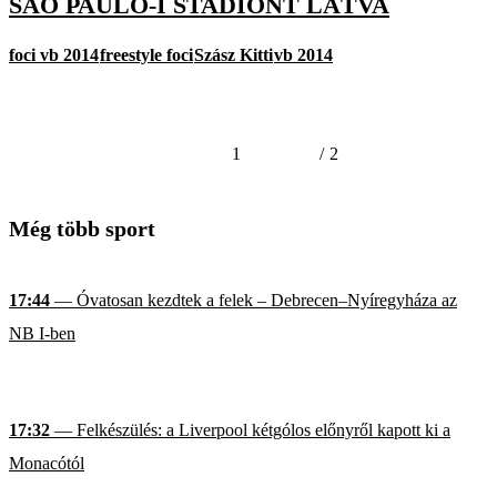
SAO PAULÓ-I STADIONT LÁTVA
foci vb 2014
freestyle foci
Szász Kitti
vb 2014
1
/
2
Még több sport
17:44
— Óvatosan kezdtek a felek – Debrecen–Nyíregyháza az
NB I-ben
17:32
— Felkészülés: a Liverpool kétgólos előnyről kapott ki a
Monacótól