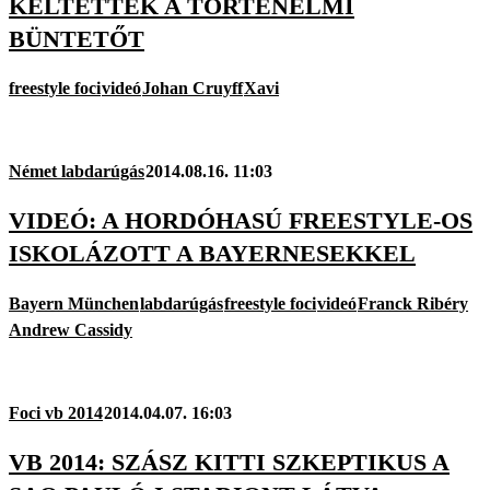
KELTETTÉK A TÖRTÉNELMI
BÜNTETŐT
freestyle foci
videó
Johan Cruyff
Xavi
Német labdarúgás
2014.08.16. 11:03
VIDEÓ: A HORDÓHASÚ FREESTYLE-OS
ISKOLÁZOTT A BAYERNESEKKEL
Bayern München
labdarúgás
freestyle foci
videó
Franck Ribéry
Andrew Cassidy
Foci vb 2014
2014.04.07. 16:03
VB 2014: SZÁSZ KITTI SZKEPTIKUS A