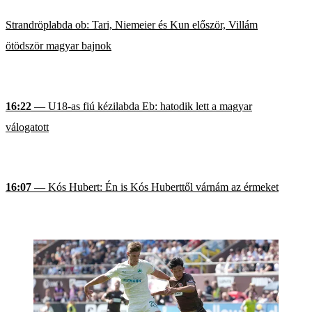
Strandröplabda ob: Tari, Niemeier és Kun először, Villám
ötödször magyar bajnok
16:22
— U18-as fiú kézilabda Eb: hatodik lett a magyar
válogatott
16:07
— Kós Hubert: Én is Kós Huberttől várnám az érmeket