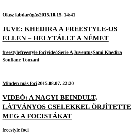
Olasz labdarúgás
2015.10.15. 14:41
JUVE: KHEDIRA A FREESTYLE-OS
ELLEN – HELYTÁLLT A NÉMET
freestyle
freestyle foci
videó
Serie A
Juventus
Sami Khedira
Soufiane Touzani
Minden más foci
2015.08.07. 22:20
VIDEÓ: A NAGYI BEINDULT,
LÁTVÁNYOS CSELEKKEL ŐRJÍTETTE
MEG A FOCISTÁKAT
freestyle foci