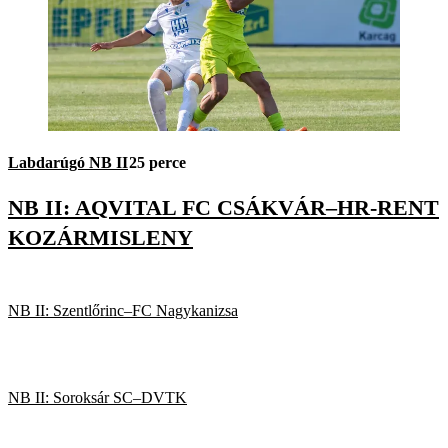
Labdarúgó NB II
25 perce
NB II: AQVITAL FC CSÁKVÁR–HR-RENT
KOZÁRMISLENY
NB II: Szentlőrinc–FC Nagykanizsa
NB II: Soroksár SC–DVTK