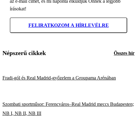
az e-mail címét, és mi naponta elküldjük Önnek a legjobb
írásokat!
FELIRATKOZOM A HÍRLEVÉLRE
Népszerű cikkek
Összes hír
Fradi-gól és Real Madrid-győzelem a Groupama Arénában
Szombati sportműsor: Ferencváros–Real Madrid meccs Budapesten;
NB I, NB II, NB III