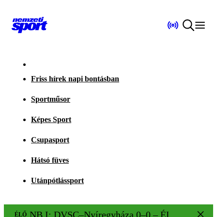
Friss hírek napi bontásban
Sportműsor
Képes Sport
Csupasport
Hátsó füves
Utánpótlássport
NB I: DVSC–Nyíregyháza 0–0 – ÉLŐ!
ÉLŐ