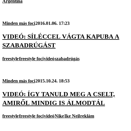
Argentína
Minden más foci
2016.01.06. 17:23
VIDEÓ: SÍLÉCCEL VÁGTA KAPUBA A
SZABADRÚGÁST
freestyle
freestyle foci
videó
szabadrúgás
Minden más foci
2015.10.24. 18:53
VIDEÓ: ÍGY TANULD MEG A CSELT,
AMIRŐL MINDIG IS ÁLMODTÁL
freestyle
freestyle foci
videó
Nike
Ike Neil
reklám