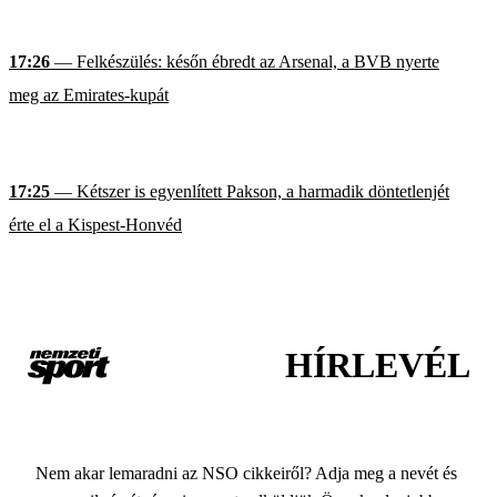
17:26
— Felkészülés: későn ébredt az Arsenal, a BVB nyerte
meg az Emirates-kupát
17:25
— Kétszer is egyenlített Pakson, a harmadik döntetlenjét
érte el a Kispest-Honvéd
HÍRLEVÉL
Nem akar lemaradni az NSO cikkeiről? Adja meg a nevét és