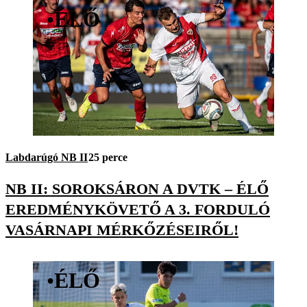
•
ÉLŐ
Labdarúgó NB II
25 perce
NB II: SOROKSÁRON A DVTK – ÉLŐ
EREDMÉNYKÖVETŐ A 3. FORDULÓ
VASÁRNAPI MÉRKŐZÉSEIRŐL!
•
ÉLŐ