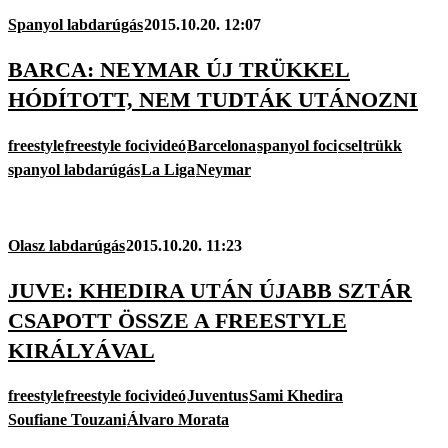
Spanyol labdarúgás
2015.10.20. 12:07
BARCA: NEYMAR ÚJ TRÜKKEL
HÓDÍTOTT, NEM TUDTÁK UTÁNOZNI
freestyle
freestyle foci
videó
Barcelona
spanyol foci
csel
trükk
spanyol labdarúgás
La Liga
Neymar
Olasz labdarúgás
2015.10.20. 11:23
JUVE: KHEDIRA UTÁN ÚJABB SZTÁR
CSAPOTT ÖSSZE A FREESTYLE
KIRÁLYÁVAL
freestyle
freestyle foci
videó
Juventus
Sami Khedira
Soufiane Touzani
Álvaro Morata