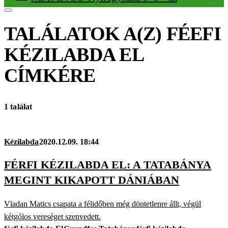
TALÁLATOK A(Z)
FÉEFI
KÉZILABDA EL
CÍMKÉRE
1 találat
Kézilabda
2020.12.09. 18:44
FÉRFI KÉZILABDA EL: A TATABÁNYA
MEGINT KIKAPOTT DÁNIÁBAN
Vladan Matics csapata a félidőben még döntetlenre állt, végül
kétgólos vereséget szenvedett.