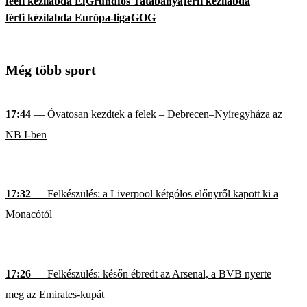
féefi kézilabda El
Grundfos Tatabánya
férfi kézilabda
férfi kézilabda Európa-liga
GOG
Még több sport
17:44
— Óvatosan kezdtek a felek – Debrecen–Nyíregyháza az
NB I-ben
17:32
— Felkészülés: a Liverpool kétgólos előnyről kapott ki a
Monacótól
17:26
— Felkészülés: későn ébredt az Arsenal, a BVB nyerte
meg az Emirates-kupát