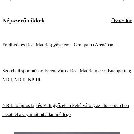
Népszerű cikkek
Összes hír
Fradi-gól és Real Madrid-győzelem a Groupama Arénában
Szombati sportműsor: Ferencváros–Real Madrid meccs Budapesten;
NB I, NB II, NB III
NB II: öt piros lap és Vidi-győzelem Fehérváron; az utolsó percben
úszott el a Gyirmót hibátlan mérlege