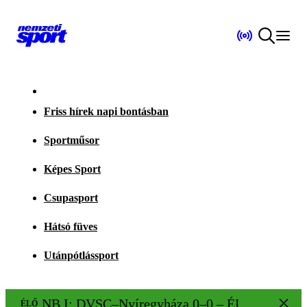
Friss hírek napi bontásban
Sportműsor
Képes Sport
Csupasport
Hátsó füves
Utánpótlássport
NB I: DVSC–Nyíregyháza 0–0 – ÉLŐ!
ÉLŐ