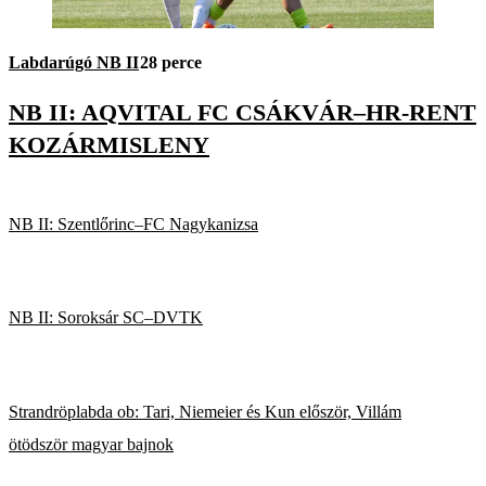
Labdarúgó NB II
28 perce
NB II: AQVITAL FC CSÁKVÁR–HR-RENT
KOZÁRMISLENY
NB II: Szentlőrinc–FC Nagykanizsa
NB II: Soroksár SC–DVTK
Strandröplabda ob: Tari, Niemeier és Kun először, Villám
ötödször magyar bajnok