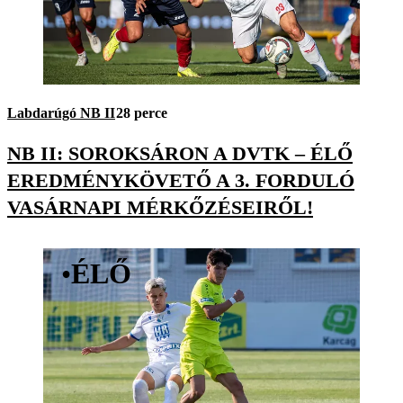
Labdarúgó NB II
28 perce
NB II: SOROKSÁRON A DVTK – ÉLŐ
EREDMÉNYKÖVETŐ A 3. FORDULÓ
VASÁRNAPI MÉRKŐZÉSEIRŐL!
•
ÉLŐ