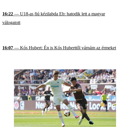
16:22
— U18-as fiú kézilabda Eb: hatodik lett a magyar
válogatott
16:07
— Kós Hubert: Én is Kós Huberttől várnám az érmeket