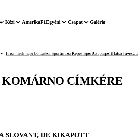
Kézi
Amerika
F1
Egyéni
Csapat
Galéria
Friss hírek napi bontásban
Sportműsor
Képes Sport
Csupasport
Hátsó füves
Utá
C KOMÁRNO
CÍMKÉRE
 SLOVANT, DE KIKAPOTT