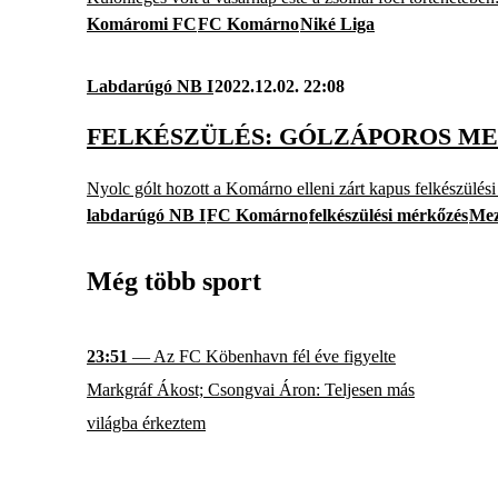
Komáromi FC
FC Komárno
Niké Liga
Labdarúgó NB I
2022.12.02. 22:08
FELKÉSZÜLÉS: GÓLZÁPOROS M
Nyolc gólt hozott a Komárno elleni zárt kapus felkészülés
labdarúgó NB I
FC Komárno
felkészülési mérkőzés
Mez
Még több sport
23:51
— Az FC Köbenhavn fél éve figyelte
Markgráf Ákost; Csongvai Áron: Teljesen más
világba érkeztem