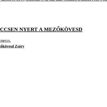
ECCSEN NYERT A MEZŐKÖVESD
i meccs.
őkövesd Zsóry