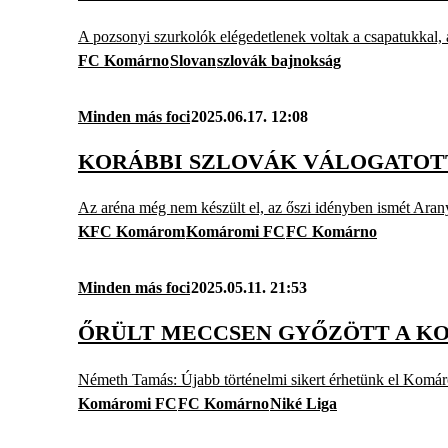
A pozsonyi szurkolók elégedetlenek voltak a csapatukkal, a
FC Komárno
Slovan
szlovák bajnokság
Minden más foci
2025.06.17. 12:08
KORÁBBI SZLOVÁK VÁLOGATOT
Az aréna még nem készült el, az őszi idényben ismét Aran
KFC Komárom
Komáromi FC
FC Komárno
Minden más foci
2025.05.11. 21:53
ŐRÜLT MECCSEN GYŐZÖTT A K
Németh Tamás: Újabb történelmi sikert érhetünk el Komá
Komáromi FC
FC Komárno
Niké Liga