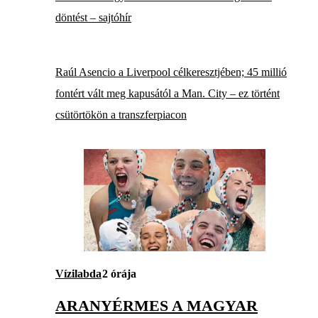
döntést – sajtóhír
Raúl Asencio a Liverpool célkeresztjében; 45 millió
fontért vált meg kapusától a Man. City – ez történt
csütörtökön a transzferpiacon
Vízilabda
2 órája
ARANYÉRMES A MAGYAR