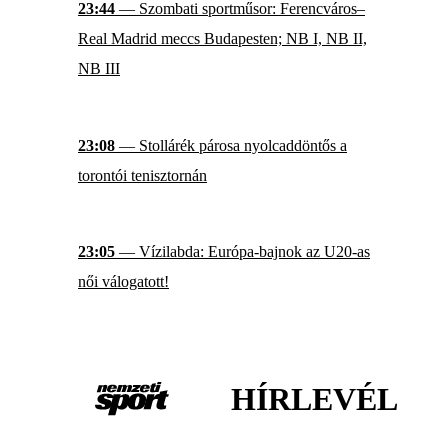
23:44
— Szombati sportműsor: Ferencváros–
Real Madrid meccs Budapesten; NB I, NB II,
NB III
23:08
— Stollárék párosa nyolcaddöntős a
torontói tenisztornán
23:05
— Vízilabda: Európa-bajnok az U20-as
női válogatott!
HÍRLEVÉL