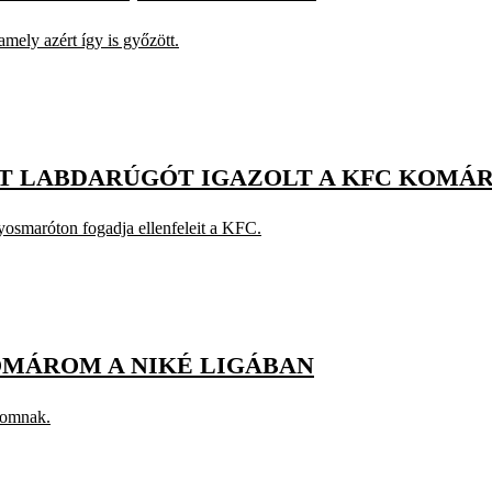
mely azért így is győzött.
T LABDARÚGÓT IGAZOLT A KFC KOMÁ
yosmaróton fogadja ellenfeleit a KFC.
OMÁROM A NIKÉ LIGÁBAN
romnak.