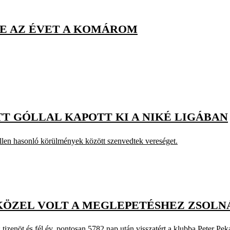
TE AZ ÉVET A KOMÁROM
TT GÓLLAL KAPOTT KI A NIKÉ LIGÁBAN
llen hasonló körülmények között szenvedtek vereséget.
ÖZEL VOLT A MEGLEPETÉSHEZ ZSOLN
 tizenöt és fél év, pontosan 5782 nap után visszatért a klubba Peter Pek