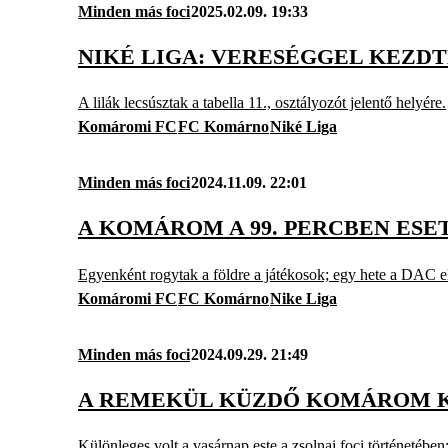
Minden más foci
2025.02.09. 19:33
NIKÉ LIGA: VERESÉGGEL KEZD
A lilák lecsúsztak a tabella 11., osztályozót jelentő helyére.
Komáromi FC
FC Komárno
Niké Liga
Minden más foci
2024.11.09. 22:01
A KOMÁROM A 99. PERCBEN ESE
Egyenként rogytak a földre a játékosok; egy hete a DAC e
Komáromi FC
FC Komárno
Nike Liga
Minden más foci
2024.09.29. 21:49
A REMEKÜL KÜZDŐ KOMÁROM K
Különleges volt a vasárnap este a zsolnai foci történetében: