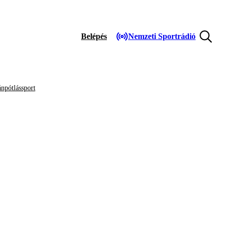
Belépés
Nemzeti Sportrádió
npótlássport