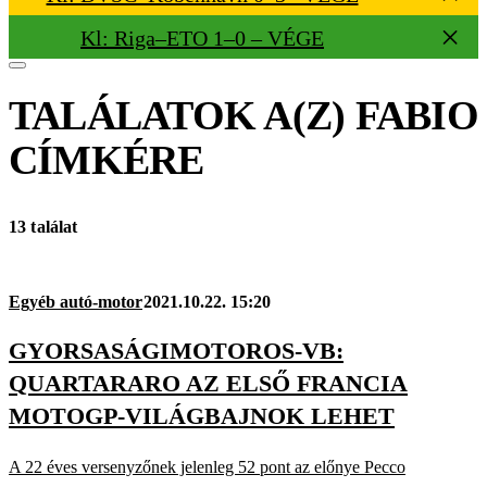
Kl: Riga–ETO 1–0 – VÉGE
TALÁLATOK A(Z)
FABIO
CÍMKÉRE
13 találat
Egyéb autó-motor
2021.10.22. 15:20
GYORSASÁGIMOTOROS-VB:
QUARTARARO AZ ELSŐ FRANCIA
MOTOGP-VILÁGBAJNOK LEHET
A 22 éves versenyzőnek jelenleg 52 pont az előnye Pecco