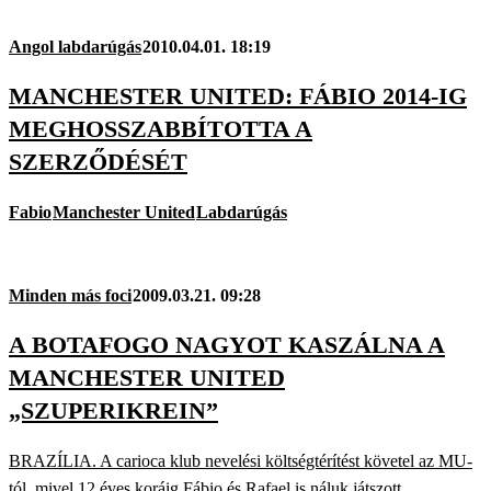
Angol labdarúgás
2010.04.01. 18:19
MANCHESTER UNITED: FÁBIO 2014-IG
MEGHOSSZABBÍTOTTA A
SZERZŐDÉSÉT
Fabio
Manchester United
Labdarúgás
Minden más foci
2009.03.21. 09:28
A BOTAFOGO NAGYOT KASZÁLNA A
MANCHESTER UNITED
„SZUPERIKREIN”
BRAZÍLIA. A carioca klub nevelési költségtérítést követel az MU-
tól, mivel 12 éves koráig Fábio és Rafael is náluk játszott.