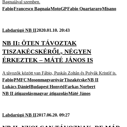
Bagnaiával szemben.
Fabio
Francesco Bagnaia
MotoGP
Fabio Quartararo
Misano
Labdarúgó NB II
2020.01.10. 20:43
NB II: ÖTEN TÁVOZTAK
TISZAKÉCSKÉRŐL, NÉGYEN
ÉRKEZTEK – MÁTÉ JÁNOS IS
A távozók között van Fábio, Puskás Zoltán és Polyák Kristóf is.
Fabio
PMFC
Mosonmagyaróvár
Tiszakécske
NB II
Lukács Dániel
Budapest Honvéd
Farkas Norbert
NB II átigazolás
magyar átigazolás
Máté János
Labdarúgó NB II
2017.06.20. 09:27