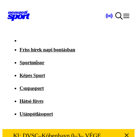
Friss hírek napi bontásban
Sportműsor
Képes Sport
Csupasport
Hátsó füves
Utánpótlássport
Kl: DVSC–Köbenhavn 0–3– VÉGE