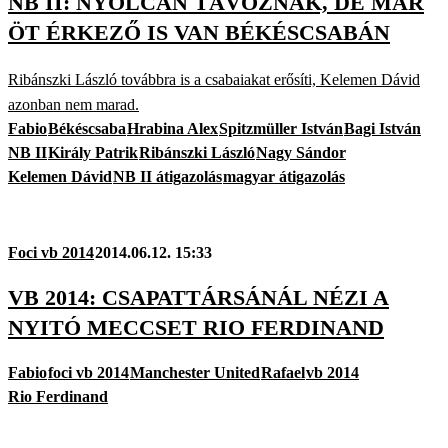
NB II: NYOLCAN TÁVOZNAK, DE MÁR
ÖT ÉRKEZŐ IS VAN BÉKÉSCSABÁN
Ribánszki László továbbra is a csabaiakat erősíti, Kelemen Dávid
azonban nem marad.
Fabio
Békéscsaba
Hrabina Alex
Spitzmüller István
Bagi István
NB II
Király Patrik
Ribánszki László
Nagy Sándor
Kelemen Dávid
NB II átigazolás
magyar átigazolás
Foci vb 2014
2014.06.12. 15:33
VB 2014: CSAPATTÁRSÁNÁL NÉZI A
NYITÓ MECCSET RIO FERDINAND
Fabio
foci vb 2014
Manchester United
Rafael
vb 2014
Rio Ferdinand