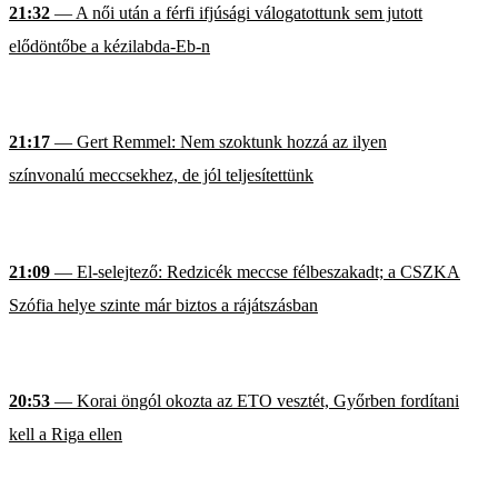
21:32
— A női után a férfi ifjúsági válogatottunk sem jutott
elődöntőbe a kézilabda-Eb-n
21:17
— Gert Remmel: Nem szoktunk hozzá az ilyen
színvonalú meccsekhez, de jól teljesítettünk
21:09
— El-selejtező: Redzicék meccse félbeszakadt; a CSZKA
Szófia helye szinte már biztos a rájátszásban
20:53
— Korai öngól okozta az ETO vesztét, Győrben fordítani
kell a Riga ellen