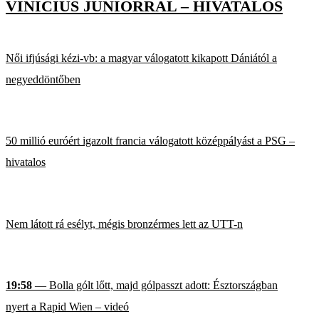
VINÍCIUS JÚNIORRAL – HIVATALOS
Női ifjúsági kézi-vb: a magyar válogatott kikapott Dániától a
negyeddöntőben
50 millió euróért igazolt francia válogatott középpályást a PSG –
hivatalos
Nem látott rá esélyt, mégis bronzérmes lett az UTT-n
19:58
— Bolla gólt lőtt, majd gólpasszt adott: Észtországban
nyert a Rapid Wien – videó