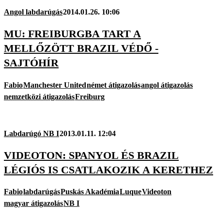
Angol labdarúgás
2014.01.26. 10:06
MU: FREIBURGBA TART A
MELLŐZÖTT BRAZIL VÉDŐ -
SAJTÓHÍR
Fabio
Manchester United
német átigazolás
angol átigazolás
nemzetközi átigazolás
Freiburg
Labdarúgó NB I
2013.01.11. 12:04
VIDEOTON: SPANYOL ÉS BRAZIL
LÉGIÓS IS CSATLAKOZIK A KERETHEZ
Fabio
labdarúgás
Puskás Akadémia
Luque
Videoton
magyar átigazolás
NB I