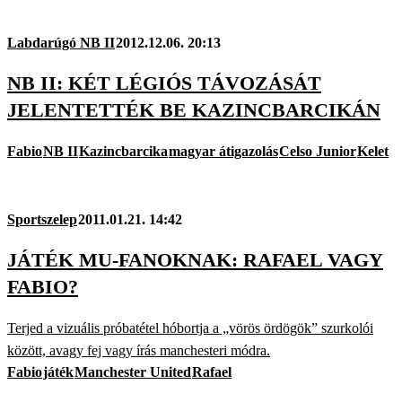
Labdarúgó NB II
2012.12.06. 20:13
NB II: KÉT LÉGIÓS TÁVOZÁSÁT
JELENTETTÉK BE KAZINCBARCIKÁN
Fabio
NB II
Kazincbarcika
magyar átigazolás
Celso Junior
Kelet
Sportszelep
2011.01.21. 14:42
JÁTÉK MU-FANOKNAK: RAFAEL VAGY
FABIO?
Terjed a vizuális próbatétel hóbortja a „vörös ördögök” szurkolói
között, avagy fej vagy írás manchesteri módra.
Fabio
játék
Manchester United
Rafael