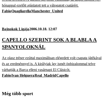
hónappal ezelőtt ajánlatott tett a válogatott csatárért.
Fabio
Quagliarella
Manchester_United
Bajnokok Ligája
2006.10.18. 12:07
CAPELLO SZERINT SOK A BLABLA A
SPANYOLOKNÁL
Az olasz tréner ezúttal maximálisan elégedett volt csapata játékával
és az eredménnyel is. A királyiak így ismét önbizalommal telve
várhatják a Barca elleni vasárnapi El Clásicót.
Fabio
Ivan Helguera
Real_Madrid
Capello
Még több sport