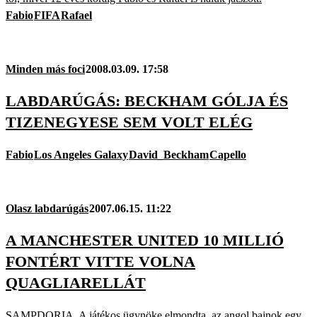
Fabio
FIFA
Rafael
Minden más foci
2008.03.09. 17:58
LABDARÚGÁS: BECKHAM GÓLJA ÉS
TIZENEGYESE SEM VOLT ELÉG
Fabio
Los Angeles Galaxy
David_Beckham
Capello
Olasz labdarúgás
2007.06.15. 11:22
A MANCHESTER UNITED 10 MILLIÓ
FONTÉRT VITTE VOLNA
QUAGLIARELLÁT
SAMPDORIA. A játékos ügynöke elmondta, az angol bajnok egy