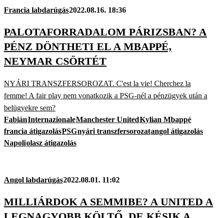
Francia labdarúgás
2022.08.16. 18:36
PALOTAFORRADALOM PÁRIZSBAN? A
PÉNZ DÖNTHETI EL A MBAPPÉ,
NEYMAR CSÖRTÉT
NYÁRI TRANSZFERSOROZAT. C'est la vie! Cherchez la
femme! A fair play nem vonatkozik a PSG-nél a pénzügyek után a
belügyekre sem?
Fabián
Internazionale
Manchester United
Kylian Mbappé
francia átigazolás
PSG
nyári transzfersorozat
angol átigazolás
Napoli
olasz átigazolás
Angol labdarúgás
2022.08.01. 11:02
MILLIÁRDOK A SEMMIBE? A UNITED A
LEGNAGYOBB KÖLTŐ, DE KÉSIK A