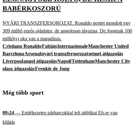
BABÉRKOSZORÚ
NYÁRI TRANSZFERSOROZAT. Ronaldo nemet mondott egy
309 millió eurós ajánlatra, de angolosan távozna, De Jongnak 100
millió(s) oka van a maradásra.
Cristiano Ronaldo
Fabián
Internazionale
Manchester United
Barcelona
Arsenal
nyári transzfersorozat
német átigazolás
Liverpool
angol átigazolás
Napoli
Tottenham
Manchester City
olasz átigazolás
Frenkie de Jong
Még több sport
09:24
— Emlékezetes párharcokkal teli atlétikai Eb-re van
kilátás