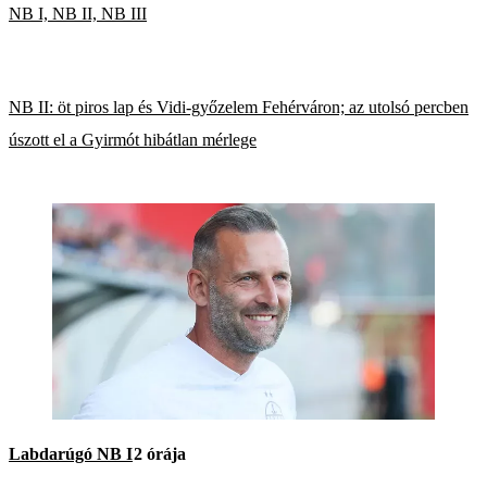
NB I, NB II, NB III
NB II: öt piros lap és Vidi-győzelem Fehérváron; az utolsó percben
úszott el a Gyirmót hibátlan mérlege
Labdarúgó NB I
2 órája