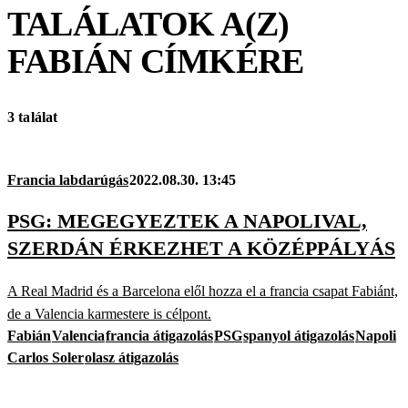
TALÁLATOK A(Z)
FABIÁN
CÍMKÉRE
3 találat
Francia labdarúgás
2022.08.30. 13:45
PSG: MEGEGYEZTEK A NAPOLIVAL,
SZERDÁN ÉRKEZHET A KÖZÉPPÁLYÁS
A Real Madrid és a Barcelona elől hozza el a francia csapat Fabiánt,
de a Valencia karmestere is célpont.
Fabián
Valencia
francia átigazolás
PSG
spanyol átigazolás
Napoli
Carlos Soler
olasz átigazolás