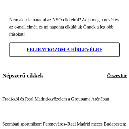
Nem akar lemaradni az NSO cikkeiről? Adja meg a nevét és
az e-mail címét, és mi naponta elküldjük Önnek a legjobb
írásokat!
FELIRATKOZOM A HÍRLEVÉLRE
Népszerű cikkek
Összes hír
Fradi-gól és Real Madrid-győzelem a Groupama Arénában
Szombati sportműsor: Ferencváros–Real Madrid meccs Budapesten;