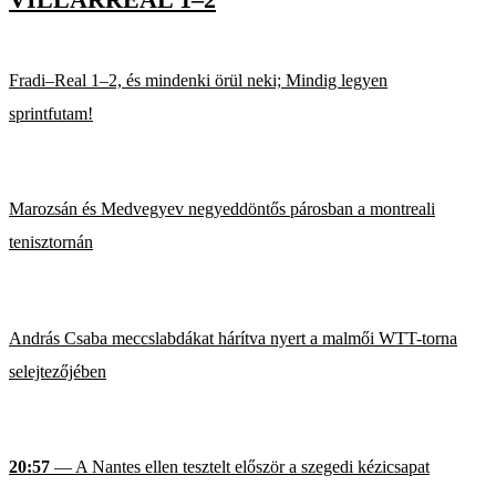
Fradi–Real 1–2, és mindenki örül neki; Mindig legyen
sprintfutam!
Marozsán és Medvegyev negyeddöntős párosban a montreali
tenisztornán
András Csaba meccslabdákat hárítva nyert a malmői WTT-torna
selejtezőjében
20:57
— A Nantes ellen tesztelt először a szegedi kézicsapat