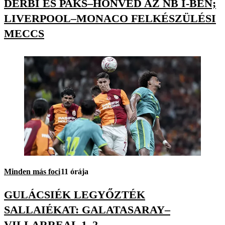
DERBI ÉS PAKS–HONVÉD AZ NB I-BEN;
LIVERPOOL–MONACO FELKÉSZÜLÉSI
MECCS
Minden más foci
11 órája
GULÁCSIÉK LEGYŐZTÉK
SALLAIÉKAT: GALATASARAY–
VILLARREAL 1–2