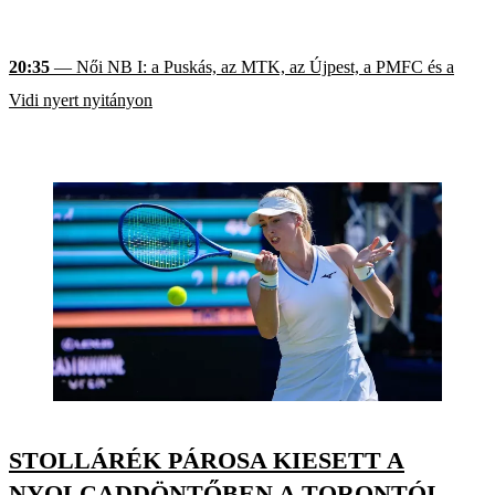
20:35
— Női NB I: a Puskás, az MTK, az Újpest, a PMFC és a
Vidi nyert nyitányon
STOLLÁRÉK PÁROSA KIESETT A
NYOLCADDÖNTŐBEN A TORONTÓI