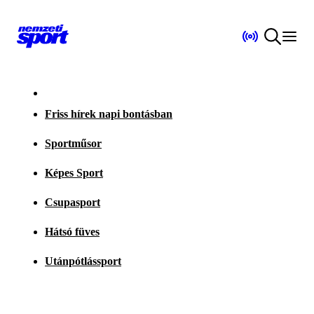
Friss hírek napi bontásban
Sportműsor
Képes Sport
Csupasport
Hátsó füves
Utánpótlássport