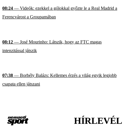
08:24
— Videók: ezekkel a gólokkal győzte le a Real Madrid a
Ferencvárost a Groupamában
08:12
— José Mourinho: Látszik, hogy az FTC magas
intenzitással játszik
07:38
— Borbély Balázs: Kellemes érzés a világ egyik legjobb
csapata ellen játszani
HÍRLEVÉL